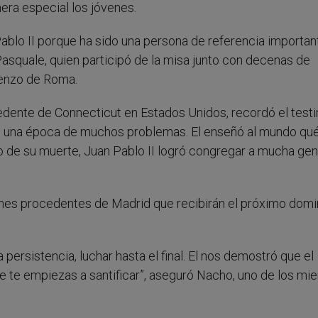
nera especial los jóvenes.
ablo II porque ha sido una persona de referencia importan
Pasquale, quien participó de la misa junto con decenas de
renzo de Roma.
edente de Connecticut en Estados Unidos, recordó el test
 en una época de muchos problemas. El enseñó al mundo qu
o de su muerte, Juan Pablo II logró congregar a mucha gen
enes procedentes de Madrid que recibirán el próximo domi
ersistencia, luchar hasta el final. El nos demostró que el
que te empiezas a santificar”, aseguró Nacho, uno de los m