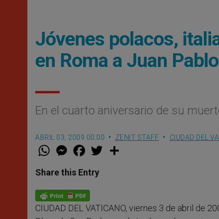
Jóvenes polacos, ital
en Roma a Juan Pablo 
En el cuarto aniversario de su mue
ABRIL 03, 2009 00:00
ZENIT STAFF
CIUDAD DEL V
W
M
F
T
S
h
e
a
w
h
a
s
c
i
a
t
s
e
t
r
Share this Entry
s
e
b
t
e
A
n
o
e
p
g
o
r
p
e
k
CIUDAD DEL VATICANO, viernes 3 de abril de 20
r