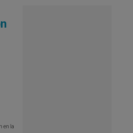
on
 en la