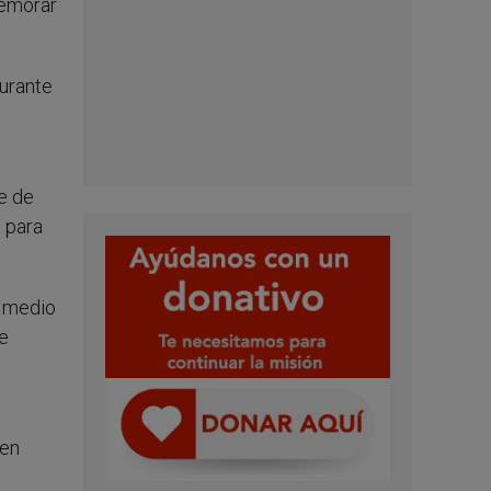
memorar
urante
te de
a para
r medio
de
 en