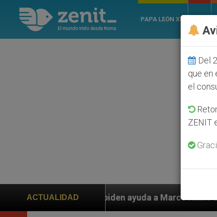
PAPA LEÓN XIV
ROMA
Av
Del 2
que en 
el cons
Retom
ZENIT e
Graci
s piden ayuda a Marco Rubio ante persecución de colon
ACTUALIDAD