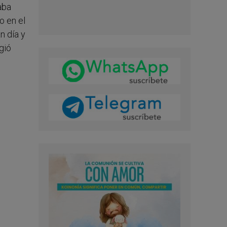
aba
o en el
n día y
gió