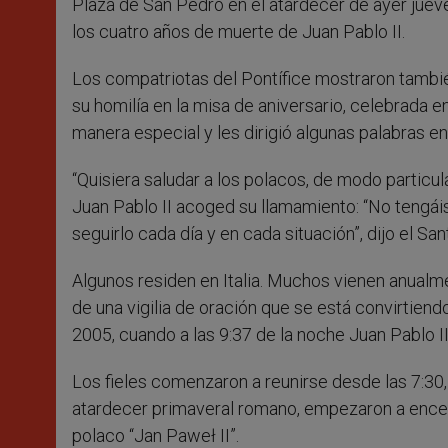
Plaza de San Pedro en el atardecer de ayer jue
los cuatro años de muerte de Juan Pablo II.
Los compatriotas del Pontífice mostraron tambié
su homilía en la misa de aniversario, celebrada en
manera especial y les dirigió algunas palabras en
“Quisiera saludar a los polacos, de modo particula
Juan Pablo II acoged su llamamiento: “No tengáis 
seguirlo cada día y en cada situación”, dijo el Sa
Algunos residen en Italia. Muchos vienen anual
de una vigilia de oración que se está convirtiendo
2005, cuando a las 9:37 de la noche Juan Pablo II
Los fieles comenzaron a reunirse desde las 7:30, 
atardecer primaveral romano, empezaron a encend
polaco “Jan Paweł II”.