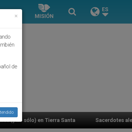
ES
×
MISIÓN
hando
ambién
pañol de
tendido
ra Santa
Sacerdotes alemanes fieles al Papa co