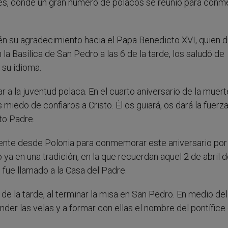
ves, donde un gran número de polacos se reunió para con
n su agradecimiento hacia el Papa Benedicto XVI, quien d
 la Basílica de San Pedro a las 6 de la tarde, los saludó de
 su idioma.
r a la juventud polaca. En el cuarto aniversario de la muer
miedo de confiaros a Cristo. Él os guiará, os dará la fuerz
nto Padre.
mente desde Polonia para conmemorar este aniversario po
 ya en una tradición, en la que recuerdan aquel 2 de abril 
 fue llamado a la Casa del Padre.
de la tarde, al terminar la misa en San Pedro. En medio del
er las velas y a formar con ellas el nombre del pontífice