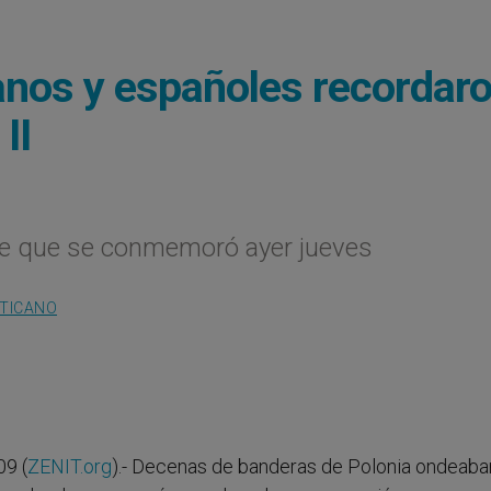
ianos y españoles recordar
II
rte que se conmemoró ayer jueves
ATICANO
09 (
ZENIT.org
).- Decenas de banderas de Polonia ondeaban