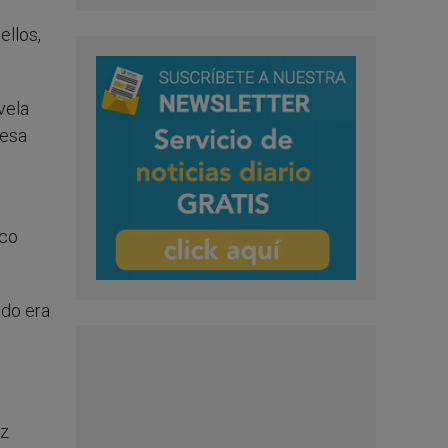
ellos,
vela
 esa
aco
ndo era
ez