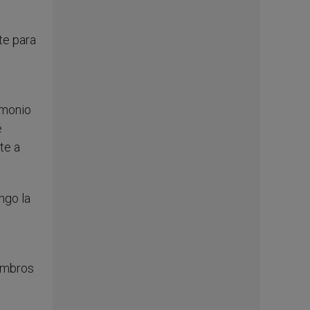
te para
imonio
é
te a
ngo la
iembros