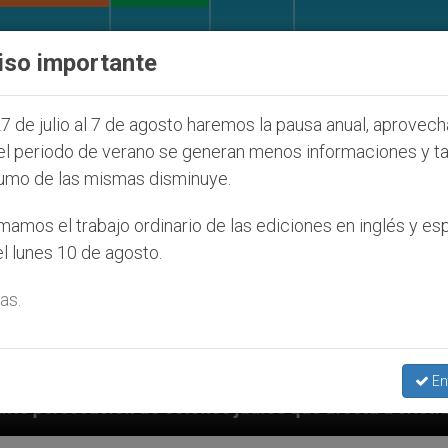
IGLESIA Y MUNDO
DOCUMENTOS
DONATIVOS
iso importante
7 de julio al 7 de agosto haremos la pausa anual, aprovec
el periodo de verano se generan menos informaciones y t
umo de las mismas disminuye.
amos el trabajo ordinario de las ediciones en inglés y es
l lunes 10 de agosto.
as.
En
os judíos que afecta a cristianos (y no sólo) en Tier