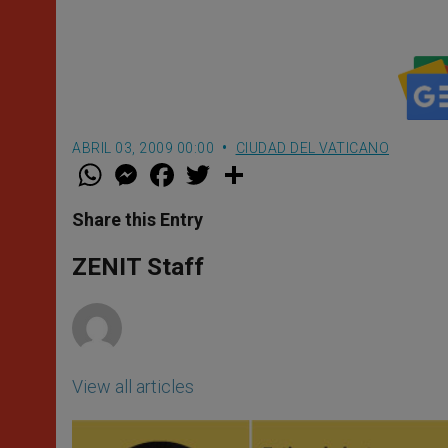
ABRIL 03, 2009 00:00
CIUDAD DEL VATICANO
W
M
F
T
S
h
e
a
w
h
a
s
c
i
a
t
s
e
t
r
Share this Entry
s
e
b
t
e
A
n
o
e
p
g
o
r
ZENIT Staff
p
e
k
r
View all articles