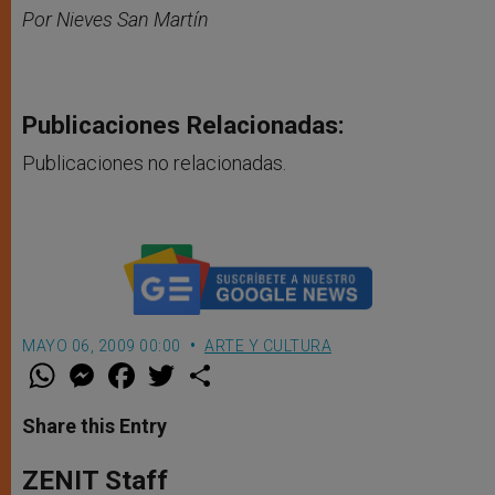
Por Nieves San Martín
Publicaciones Relacionadas:
Publicaciones no relacionadas.
MAYO 06, 2009 00:00
ARTE Y CULTURA
W
M
F
T
S
h
e
a
w
h
a
s
c
i
a
t
s
e
t
r
Share this Entry
s
e
b
t
e
A
n
o
e
p
g
o
r
ZENIT Staff
p
e
k