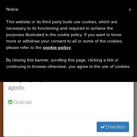
ES
Notice
×
x
Aviso importante
This website or its third party tools use cookies, which are
necessary to its functioning and required to achieve the
Del 27 de julio al 7 de agosto haremos la pausa
purposes illustrated in the cookie policy. If you want to know
La NaProtecnología, una solución
anual, aprovechando que en el periodo de verano
more or withdraw your consent to all or some of the cookies,
please refer to the
cookie policy
.
se generan menos informaciones y también el
ética para las parejas infértiles
consumo de las mismas disminuye.
By closing this banner, scrolling this page, clicking a link or
continuing to browse otherwise, you agree to the use of cookies.
Retomamos el trabajo ordinario de las ediciones
Desarrollada en Irlanda por la Doctora
en inglés y español de ZENIT el lunes 10 de
Caroline Guindon
agosto.
MAYO 06, 2009 00:00
ZENIT STAFF
ARTE Y CULTURA
Gracias.
W
M
F
T
S
h
e
a
w
h
a
s
c
i
a
t
s
e
t
r
Share this Entry
s
e
b
t
e
Entendido
A
n
o
e
p
g
o
r