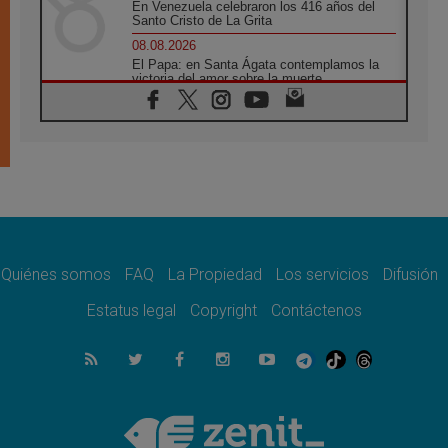
En Venezuela celebraron los 416 años del
Santo Cristo de La Grita
08.08.2026
El Papa: en Santa Ágata contemplamos la
victoria del amor sobre la muerte
08.08.2026
León XIV visitará el Santuario de la Madre
del Buen Consejo de Genazzano
07.08.2026
Filipinas: el Vicariato Apostólico de Calapán
se convierte en diócesis
07.08.2026
Honduras: Los desplazados invisibles de una
crisis olvidada
Quiénes somos
FAQ
La Propiedad
Los servicios
Difusión
07.08.2026
Bokalic: "En Argentina el Papa León señalará
Estatus legal
Copyright
Contáctenos
el compromiso del cristiano"
07.08.2026
La matanza de niños en Gaza no cesa: 300
muertos en 300 días
07.08.2026
Tagle: La guerra desfigura el mundo, solo la
revelación de Dios lo transfigura