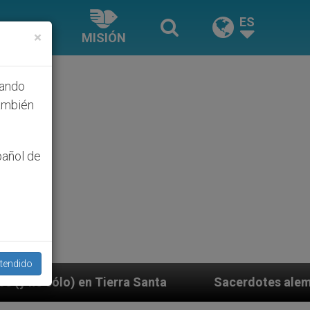
ES
×
MISIÓN
hando
ambién
pañol de
tendido
 Santa
Sacerdotes alemanes fieles al Papa conte