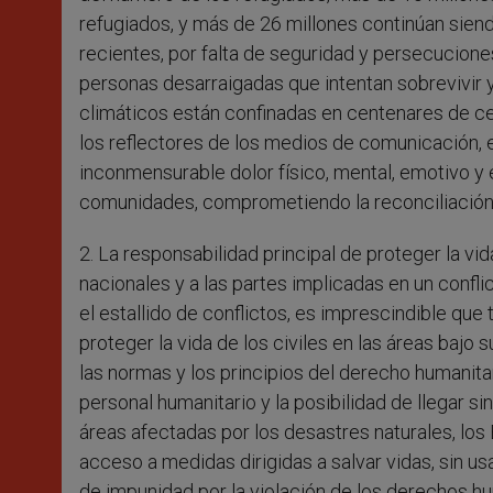
refugiados, y más de 26 millones continúan sien
recientes, por falta de seguridad y persecuciones
personas desarraigadas que intentan sobrevivir y
climáticos están confinadas en centenares de c
los reflectores de los medios de comunicación, es
inconmensurable dolor físico, mental, emotivo y esp
comunidades, comprometiendo la reconciliación 
2. La responsabilidad principal de proteger la vi
nacionales y a las partes implicadas en un confl
el estallido de conflictos, es imprescindible qu
proteger la vida de los civiles en las áreas bajo
las normas y los principios del derecho humanitari
personal humanitario y la posibilidad de llegar 
áreas afectadas por los desastres naturales, l
acceso a medidas dirigidas a salvar vidas, sin usa
de impunidad por la violación de los derechos hu