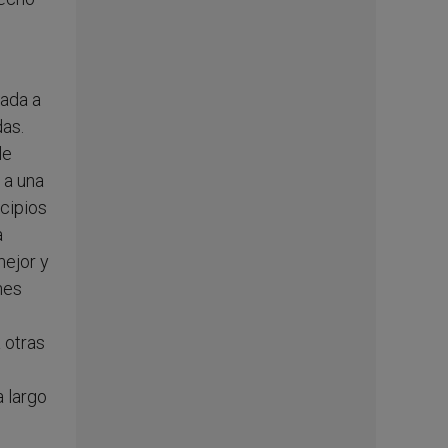
mada a
das.
le
 a una
cipios
a
mejor y
nes
 otras
 largo