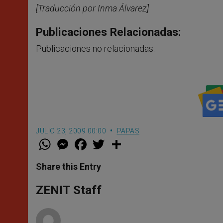
[Traducción por Inma Álvarez]
Publicaciones Relacionadas:
Publicaciones no relacionadas.
JULIO 23, 2009 00:00
PAPAS
W
M
F
T
S
h
e
a
w
h
a
s
c
i
a
t
s
e
t
r
Share this Entry
s
e
b
t
e
A
n
o
e
p
g
o
r
ZENIT Staff
p
e
k
r