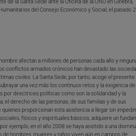
 de la Santa Sede ante la Oficina de la ONU en Ginebra,
 Humanitarios del Consejo Económico y Social, el pasado 
l hombre afectan a millones de personas cada año y ningun
r, los conflictos armados crónicos han devastado las socied
timas civiles. La Santa Sede, por tanto, acoge el presente
ubrayar una vez más los continuos retos y la exigencia de
 por directrices políticas como son la solidaridad y la
, el derecho de las personas, de sus familias y de sus
e quienes proporcionan esta asistencia a llegar sin imped
ciales, físicos y espirituales básicos, adquiere un fund
 por ejemplo, en el año 2008 se haya asistido a una dismin
es de hombres, mujeres y niños viven aún en campos de