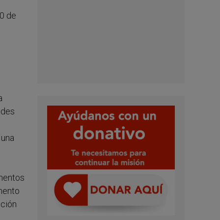
20 de
a
ades
 una
imentos
amento
ución