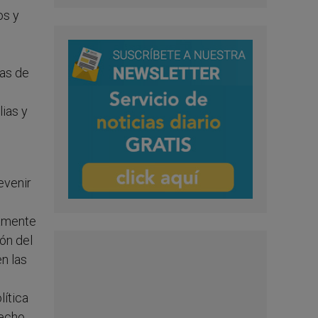
os y
das de
lias y
evenir
namente
ión del
n las
lítica
recho