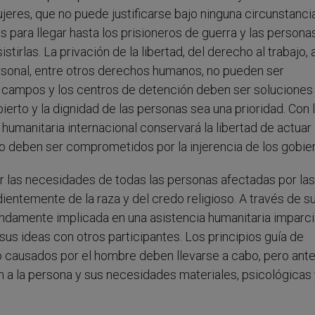
jeres, que no puede justificarse bajo ninguna circunstancia
para llegar hasta los prisioneros de guerra y las persona
irlas. La privación de la libertad, del derecho al trabajo, a
personal, entre otros derechos humanos, no pueden ser
 campos y los centros de detención deben ser soluciones
erto y la dignidad de las personas sea una prioridad. Con 
umanitaria internacional conservará la libertad de actuar
o deben ser comprometidos por la injerencia de los gobie
 las necesidades de todas las personas afectadas por las 
entemente de la raza y del credo religioso. A través de s
ndamente implicada en una asistencia humanitaria imparci
 sus ideas con otros participantes. Los principios guía de
o causados por el hombre deben llevarse a cabo, pero ant
 a la persona y sus necesidades materiales, psicológicas