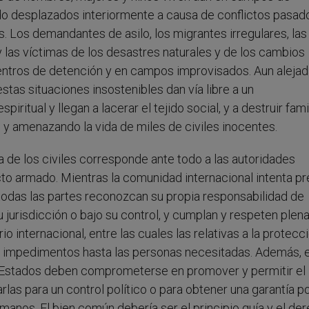
do desplazados interiormente a causa de conflictos pasad
. Los demandantes de asilo, los migrantes irregulares, las
 las víctimas de los desastres naturales y de los cambios
entros de detención y en campos improvisados. Aun aleja
tas situaciones insostenibles dan vía libre a un
iritual y llegan a lacerar el tejido social, y a destruir fami
y amenazando la vida de miles de civiles inocentes.
da de los civiles corresponde ante todo a las autoridades
icto armado. Mientras la comunidad internacional intenta pr
e todas las partes reconozcan su propia responsabilidad de
 su jurisdicción o bajo su control, y cumplan y respeten ple
o internacional, entre las cuales las relativas a la protecc
sin impedimentos hasta las personas necesitadas. Además, e
os Estados deben comprometerse en promover y permitir el
rlas para un control político o para obtener una garantía po
manos. El bien común debería ser el principio guía y el de