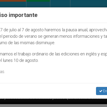
IGLESIA Y MUNDO
DOCUMENTOS
DONATIVOS
iso importante
7 de julio al 7 de agosto haremos la pausa anual, aprovec
el periodo de verano se generan menos informaciones y t
umo de las mismas disminuye.
amos el trabajo ordinario de las ediciones en inglés y es
l lunes 10 de agosto.
as.
En
 judíos que afecta a cristianos (y no sólo) en Tierra