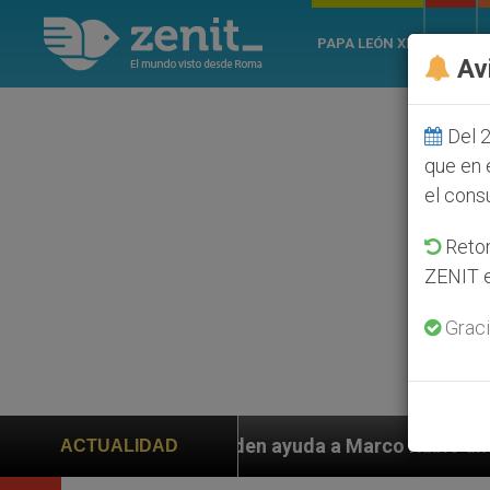
PAPA LEÓN XIV
ROMA
Av
Del 2
que en 
el cons
Retom
ZENIT e
Graci
piden ayuda a Marco Rubio ante persecución de colonos
ACTUALIDAD