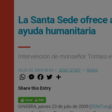
La Santa Sede ofrece 
ayuda humanitaria
Intervención de monseñor Tomasi en
JULIO 23, 2009 00:00
ZENIT STAFF
PAPAS
W
M
F
T
S
h
e
a
w
h
a
s
c
i
a
t
s
e
t
r
Share this Entry
s
e
b
t
e
A
n
o
e
p
g
o
r
p
e
k
GINEBRA, jueves 23 de julio de 2009 (
ZENIT.org
)
r