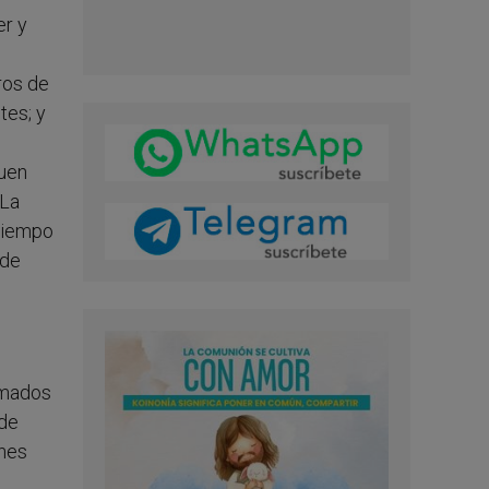
er y
ros de
tes; y
guen
 La
 tiempo
 de
armados
 de
enes