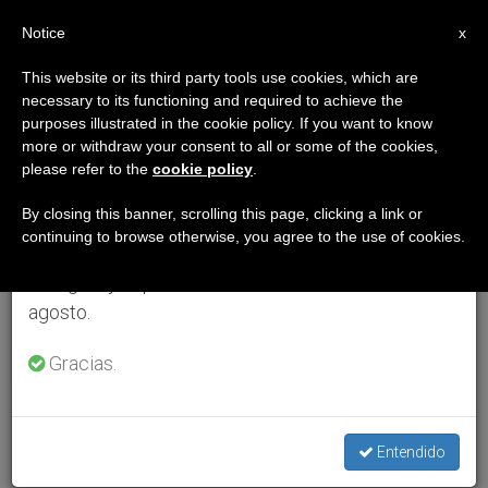
ES
Notice
×
x
Aviso importante
This website or its third party tools use cookies, which are
necessary to its functioning and required to achieve the
Del 27 de julio al 7 de agosto haremos la pausa
purposes illustrated in the cookie policy. If you want to know
anual, aprovechando que en el periodo de verano
more or withdraw your consent to all or some of the cookies,
please refer to the
cookie policy
.
se generan menos informaciones y también el
consumo de las mismas disminuye.
By closing this banner, scrolling this page, clicking a link or
continuing to browse otherwise, you agree to the use of cookies.
Retomamos el trabajo ordinario de las ediciones
en inglés y español de ZENIT el lunes 10 de
agosto.
Gracias.
Entendido