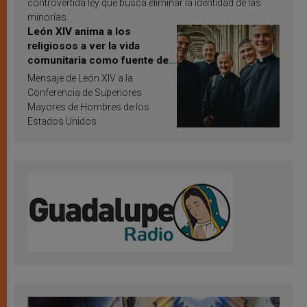
controvertida ley que busca eliminar la identidad de las
minorías.
León XIV anima a los
religiosos a ver la vida
comunitaria como fuente de
inspiración y santificación
Mensaje de León XIV a la
Conferencia de Superiores
Mayores de Hombres de los
Estados Unidos