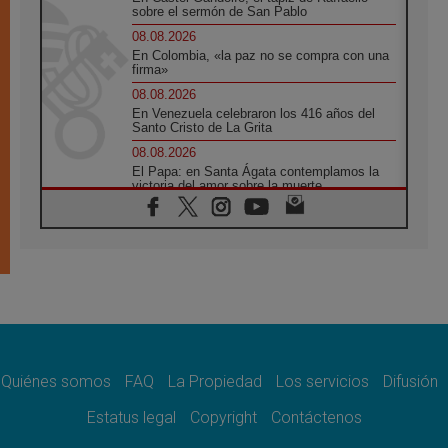
sobre el sermón de San Pablo
08.08.2026
En Colombia, «la paz no se compra con una
firma»
08.08.2026
En Venezuela celebraron los 416 años del
Santo Cristo de La Grita
08.08.2026
El Papa: en Santa Ágata contemplamos la
victoria del amor sobre la muerte
08.08.2026
León XIV visitará el Santuario de la Madre
del Buen Consejo de Genazzano
07.08.2026
Filipinas: el Vicariato Apostólico de Calapán
se convierte en diócesis
07.08.2026
Honduras: Los desplazados invisibles de una
crisis olvidada
Quiénes somos
FAQ
La Propiedad
Los servicios
Difusión
07.08.2026
Bokalic: "En Argentina el Papa León señalará
Estatus legal
Copyright
Contáctenos
el compromiso del cristiano"
07.08.2026