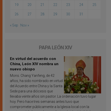
19
20
21
22
23
24
25
26
27
28
29
30
31
« Sep
Nov »
PAPA LEÓN XIV
En virtud del acuerdo con
China, León XIV nombra un
nuevo obispo
Mons. Chang Yanfeng, de 42
años, ha sido nombrado en virtud
del Acuerdo entre China y la Santa
Sede para una diócesis que
llevaba veinte años sin pastor. La ordenación tuvo lugar
hoy. Pero hace tres semanas antes tuvo que
comprometer públicamente a la Iglesia local con la