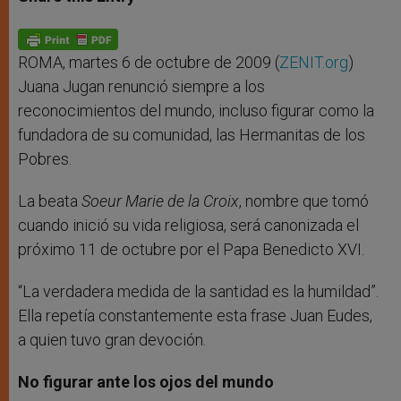
s
e
b
t
e
A
n
o
e
p
g
o
r
p
e
k
r
ROMA, martes 6 de octubre de 2009 (
ZENIT.org
)
Juana Jugan renunció siempre a los
reconocimientos del mundo, incluso figurar como la
fundadora de su comunidad, las Hermanitas de los
Pobres.
La beata
Soeur Marie de la Croix
, nombre que tomó
cuando inició su vida religiosa, será canonizada el
próximo 11 de octubre por el Papa Benedicto XVI.
“La verdadera medida de la santidad es la humildad”.
Ella repetía constantemente esta frase Juan Eudes,
a quien tuvo gran devoción.
No figurar ante los ojos del mundo