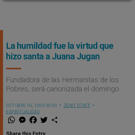
La humildad fue la virtud que
hizo santa a Juana Jugan
Fundadora de las Hermanitas de los
Pobres, será canonizada el domingo
OCTUBRE 06, 2009 00:00
ZENIT STAFF
ESPIRITUALIDAD
W
M
F
T
S
h
e
a
w
h
a
s
c
i
a
t
s
e
t
r
Share this Entry