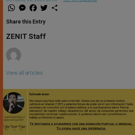
W
M
F
T
S
h
e
a
w
h
a
s
c
i
a
t
s
e
t
r
Share this Entry
s
e
b
t
e
A
n
o
e
p
g
o
r
ZENIT Staff
p
e
k
r
View all articles