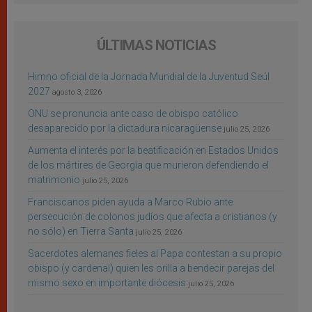
ÚLTIMAS NOTICIAS
Himno oficial de la Jornada Mundial de la Juventud Seúl
2027
agosto 3, 2026
ONU se pronuncia ante caso de obispo católico
desaparecido por la dictadura nicaragüense
julio 25, 2026
Aumenta el interés por la beatificación en Estados Unidos
de los mártires de Georgia que murieron defendiendo el
matrimonio
julio 25, 2026
Franciscanos piden ayuda a Marco Rubio ante
persecución de colonos judíos que afecta a cristianos (y
no sólo) en Tierra Santa
julio 25, 2026
Sacerdotes alemanes fieles al Papa contestan a su propio
obispo (y cardenal) quien les orilla a bendecir parejas del
mismo sexo en importante diócesis
julio 25, 2026