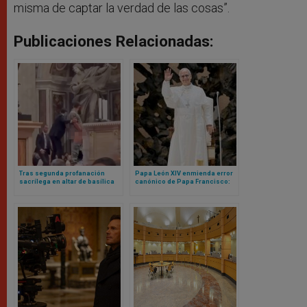
misma de captar la verdad de las cosas”.
Publicaciones Relacionadas:
Tras segunda profanación
Papa León XIV enmienda error
sacrílega en altar de basílica
canónico de Papa Francisco:
vaticana, cardenal realiza rito
ahora sí cualquier mujer (o
para pedir perdón a Dios
laico) podrá ser gobernador
del Vaticano