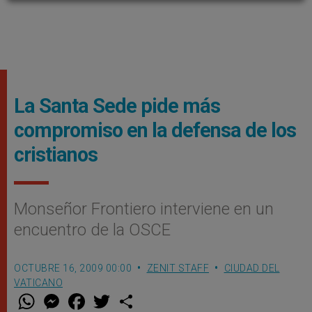
La Santa Sede pide más
compromiso en la defensa de los
cristianos
Monseñor Frontiero interviene en un
encuentro de la OSCE
OCTUBRE 16, 2009 00:00
ZENIT STAFF
CIUDAD DEL
VATICANO
W
M
F
T
S
h
e
a
w
h