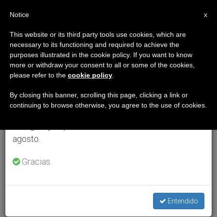
ES
Notice
×
x
Aviso importante
This website or its third party tools use cookies, which are
necessary to its functioning and required to achieve the
Del 27 de julio al 7 de agosto haremos la pausa
purposes illustrated in the cookie policy. If you want to know
anual, aprovechando que en el periodo de verano
more or withdraw your consent to all or some of the cookies,
please refer to the
cookie policy
.
se generan menos informaciones y también el
consumo de las mismas disminuye.
By closing this banner, scrolling this page, clicking a link or
continuing to browse otherwise, you agree to the use of cookies.
Retomamos el trabajo ordinario de las ediciones
en inglés y español de ZENIT el lunes 10 de
agosto.
Gracias.
Entendido