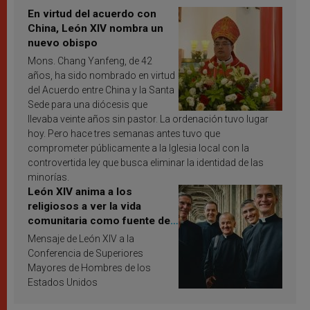
En virtud del acuerdo con
China, León XIV nombra un
nuevo obispo
Mons. Chang Yanfeng, de 42
años, ha sido nombrado en virtud
del Acuerdo entre China y la Santa
Sede para una diócesis que
llevaba veinte años sin pastor. La ordenación tuvo lugar
hoy. Pero hace tres semanas antes tuvo que
comprometer públicamente a la Iglesia local con la
controvertida ley que busca eliminar la identidad de las
minorías.
León XIV anima a los
religiosos a ver la vida
comunitaria como fuente de
inspiración y santificación
Mensaje de León XIV a la
Conferencia de Superiores
Mayores de Hombres de los
Estados Unidos