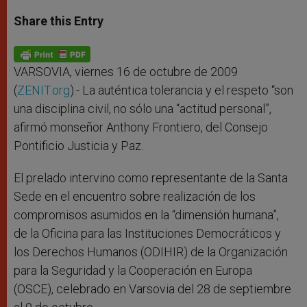
a
s
c
i
a
t
s
e
t
r
Share this Entry
s
e
b
t
e
A
n
o
e
p
g
o
r
p
e
k
r
VARSOVIA, viernes 16 de octubre de 2009
(
ZENIT.org
).- La auténtica tolerancia y el respeto “son
una disciplina civil, no sólo una “actitud personal”,
afirmó monseñor Anthony Frontiero, del Consejo
Pontificio Justicia y Paz.
El prelado intervino como representante de la Santa
Sede en el encuentro sobre realización de los
compromisos asumidos en la “dimensión humana”,
de la Oficina para las Instituciones Democráticos y
los Derechos Humanos (ODIHIR) de la Organización
para la Seguridad y la Cooperación en Europa
(OSCE), celebrado en Varsovia del 28 de septiembre