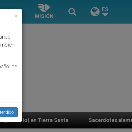
ES
×
MISIÓN
hando
ambién
pañol de
tendido
 Santa
Sacerdotes alemanes fieles al Papa cont