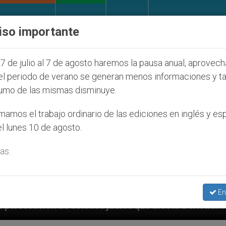
IGLESIA Y MUNDO
DOCUMENTOS
DONATIVOS
iso importante
7 de julio al 7 de agosto haremos la pausa anual, aprovec
el periodo de verano se generan menos informaciones y t
umo de las mismas disminuye.
amos el trabajo ordinario de las ediciones en inglés y es
l lunes 10 de agosto.
as.
En
 judíos que afecta a cristianos (y no sólo) en Tierra