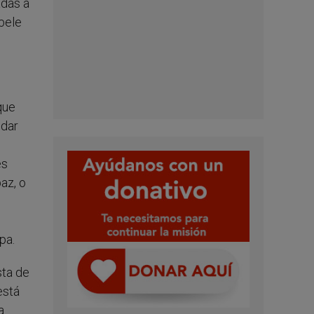
adas a
bele
que
 dar
es
az, o
pa.
sta de
está
a.