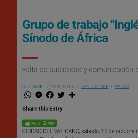
Grupo de trabajo "Ingl
Sínodo de África
Falta de publicidad y comunicación 
OCTUBRE 17, 2009 00:00
ZENIT STAFF
PAPAS
W
M
F
T
S
h
e
a
w
h
a
s
c
i
a
t
s
e
t
r
Share this Entry
s
e
b
t
e
A
n
o
e
p
g
o
r
p
e
k
CIUDAD DEL VATICANO, sábado, 17 de octubre d
r