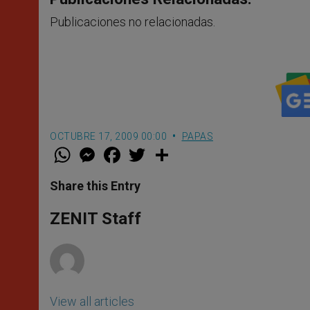
Publicaciones no relacionadas.
OCTUBRE 17, 2009 00:00
PAPAS
W
M
F
T
S
h
e
a
w
h
a
s
c
i
a
t
s
e
t
r
Share this Entry
s
e
b
t
e
A
n
o
e
p
g
o
r
ZENIT Staff
p
e
k
r
View all articles