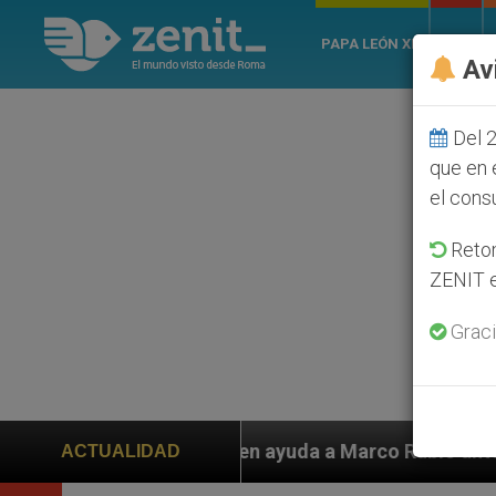
PAPA LEÓN XIV
ROMA
Av
Del 2
que en 
el cons
Retom
ZENIT e
Graci
piden ayuda a Marco Rubio ante persecución de colonos
ACTUALIDAD