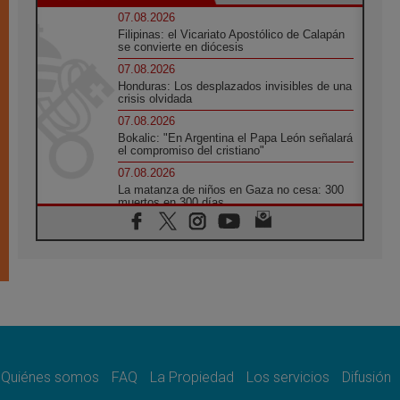
07.08.2026
Filipinas: el Vicariato Apostólico de Calapán
se convierte en diócesis
07.08.2026
Honduras: Los desplazados invisibles de una
crisis olvidada
07.08.2026
Bokalic: "En Argentina el Papa León señalará
el compromiso del cristiano"
07.08.2026
La matanza de niños en Gaza no cesa: 300
muertos en 300 días
07.08.2026
Tagle: La guerra desfigura el mundo, solo la
revelación de Dios lo transfigura
07.08.2026
Presentada la Trienal de Arte de las
Universidades Católicas: «Exercises in
Empathy»
07.08.2026
Fortunatus Nwachukwu: la comunicación
como misión al servicio del Evangelio
Quiénes somos
FAQ
La Propiedad
Los servicios
Difusión
07.08.2026