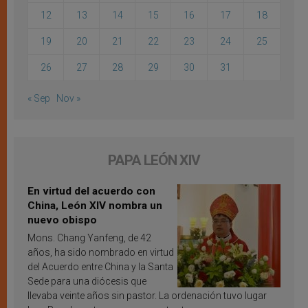
12
13
14
15
16
17
18
19
20
21
22
23
24
25
26
27
28
29
30
31
« Sep
Nov »
PAPA LEÓN XIV
En virtud del acuerdo con
China, León XIV nombra un
nuevo obispo
Mons. Chang Yanfeng, de 42
años, ha sido nombrado en virtud
del Acuerdo entre China y la Santa
Sede para una diócesis que
llevaba veinte años sin pastor. La ordenación tuvo lugar