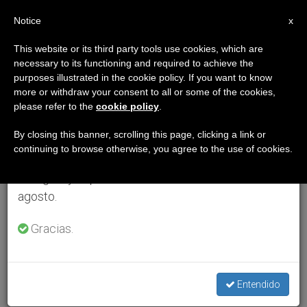
ES
Notice
×
x
Aviso importante
This website or its third party tools use cookies, which are
necessary to its functioning and required to achieve the
Del 27 de julio al 7 de agosto haremos la pausa
purposes illustrated in the cookie policy. If you want to know
anual, aprovechando que en el periodo de verano
more or withdraw your consent to all or some of the cookies,
please refer to the
cookie policy
.
se generan menos informaciones y también el
consumo de las mismas disminuye.
By closing this banner, scrolling this page, clicking a link or
continuing to browse otherwise, you agree to the use of cookies.
Retomamos el trabajo ordinario de las ediciones
en inglés y español de ZENIT el lunes 10 de
agosto.
Gracias.
Entendido