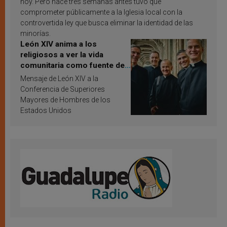
hoy. Pero hace tres semanas antes tuvo que
comprometer públicamente a la Iglesia local con la
controvertida ley que busca eliminar la identidad de las
minorías.
León XIV anima a los
religiosos a ver la vida
comunitaria como fuente de
inspiración y santificación
Mensaje de León XIV a la
Conferencia de Superiores
Mayores de Hombres de los
Estados Unidos