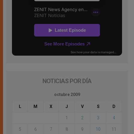
NOTICIAS POR DÍA
octubre 2009
L
M
X
J
V
S
D
1
2
3
4
5
6
7
8
9
10
11