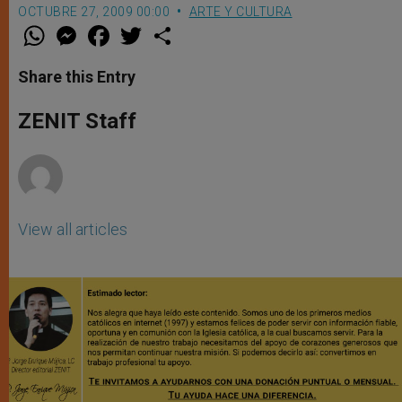
OCTUBRE 27, 2009 00:00
ARTE Y CULTURA
W
M
F
T
S
h
e
a
w
h
a
s
c
i
a
t
s
e
t
r
Share this Entry
s
e
b
t
e
A
n
o
e
p
g
o
r
ZENIT Staff
p
e
k
r
View all articles