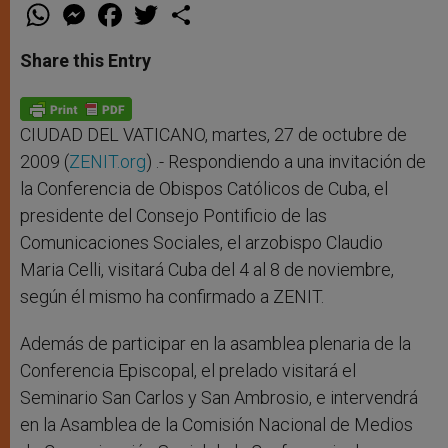
W
M
F
T
S
h
e
a
w
h
a
s
c
i
a
t
s
e
t
r
Share this Entry
s
e
b
t
e
A
n
o
e
p
g
o
r
p
e
k
r
CIUDAD DEL VATICANO, martes, 27 de octubre de
2009 (
ZENIT.org
) .- Respondiendo a una invitación de
la Conferencia de Obispos Católicos de Cuba, el
presidente del Consejo Pontificio de las
Comunicaciones Sociales, el arzobispo Claudio
Maria Celli, visitará Cuba del 4 al 8 de noviembre,
según él mismo ha confirmado a ZENIT.
Además de participar en la asamblea plenaria de la
Conferencia Episcopal, el prelado visitará el
Seminario San Carlos y San Ambrosio, e intervendrá
en la Asamblea de la Comisión Nacional de Medios