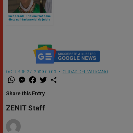
Inesperado: Tribunal Vaticano
dicta nulidad parcial de juicio
contra cardenal Becciu y pide
repetirlo
OCTUBRE 27, 2009 00:00
CIUDAD DEL VATICANO
W
M
F
T
S
h
e
a
w
h
a
s
c
i
a
t
s
e
t
r
Share this Entry
s
e
b
t
e
A
n
o
e
p
g
o
r
ZENIT Staff
p
e
k
r