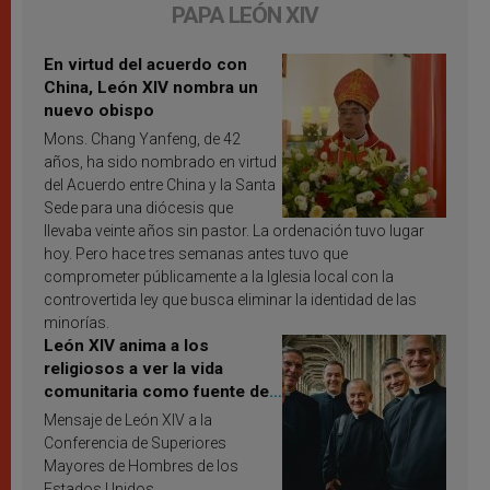
PAPA LEÓN XIV
En virtud del acuerdo con
China, León XIV nombra un
nuevo obispo
Mons. Chang Yanfeng, de 42
años, ha sido nombrado en virtud
del Acuerdo entre China y la Santa
Sede para una diócesis que
llevaba veinte años sin pastor. La ordenación tuvo lugar
hoy. Pero hace tres semanas antes tuvo que
comprometer públicamente a la Iglesia local con la
controvertida ley que busca eliminar la identidad de las
minorías.
León XIV anima a los
religiosos a ver la vida
comunitaria como fuente de
inspiración y santificación
Mensaje de León XIV a la
Conferencia de Superiores
Mayores de Hombres de los
Estados Unidos