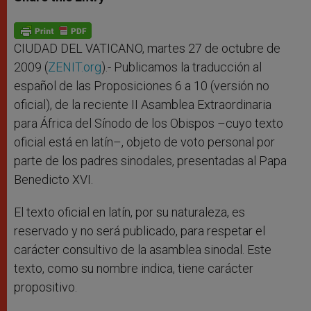
s
e
b
t
e
A
n
o
e
p
g
o
r
p
e
k
r
CIUDAD DEL VATICANO, martes 27 de octubre de
2009 (
ZENIT.org
).- Publicamos la traducción al
español de las Proposiciones 6 a 10 (versión no
oficial), de la reciente II Asamblea Extraordinaria
para África del Sínodo de los Obispos –cuyo texto
oficial está en latín–, objeto de voto personal por
parte de los padres sinodales, presentadas al Papa
Benedicto XVI.
El texto oficial en latín, por su naturaleza, es
reservado y no será publicado, para respetar el
carácter consultivo de la asamblea sinodal. Este
texto, como su nombre indica, tiene carácter
propositivo.