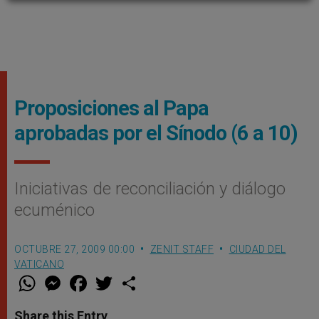
Proposiciones al Papa
aprobadas por el Sínodo (6 a 10)
Iniciativas de reconciliación y diálogo
ecuménico
OCTUBRE 27, 2009 00:00
ZENIT STAFF
CIUDAD DEL
VATICANO
W
M
F
T
S
h
e
a
w
h
a
s
c
i
a
t
s
e
t
r
Share this Entry