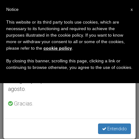
ES
Notice
×
x
Aviso importante
This website or its third party tools use cookies, which are
necessary to its functioning and required to achieve the
Del 27 de julio al 7 de agosto haremos la pausa
purposes illustrated in the cookie policy. If you want to know
anual, aprovechando que en el periodo de verano
more or withdraw your consent to all or some of the cookies,
please refer to the
cookie policy
.
se generan menos informaciones y también el
consumo de las mismas disminuye.
By closing this banner, scrolling this page, clicking a link or
continuing to browse otherwise, you agree to the use of cookies.
Retomamos el trabajo ordinario de las ediciones
en inglés y español de ZENIT el lunes 10 de
agosto.
Gracias.
Entendido