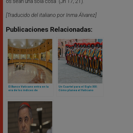
os sean una sola cosa” (Jn 17, 21).
[Traducido del italiano por Inma Álvarez]
Publicaciones Relacionadas:
El Banco Vaticano entra en la
Un Cuartel para el Siglo XXI:
era de los índices de
Cómo planea el Vaticano
referencia basados ​​en la fe
reconstruir la sede de la
Guardia Suiza