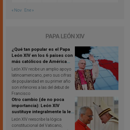
« Nov
Ene »
PAPA LEÓN XIV
¿Qué tan popular es el Papa
León XIV en los 6 países con
más católicos de América
Latina en 2026? Publican
León XIV recibe un amplio apoyo
resultados de investigación
latinoamericano, pero sus cifras
de popularidad en su primer año
son inferiores a las del debut de
Francisco
Otro cambio (de no poca
importancia): León XIV
sustituye integralmente la ley
vaticana de Papa Francisco
León XIV reescribe la lógica
constitucional del Vaticano,