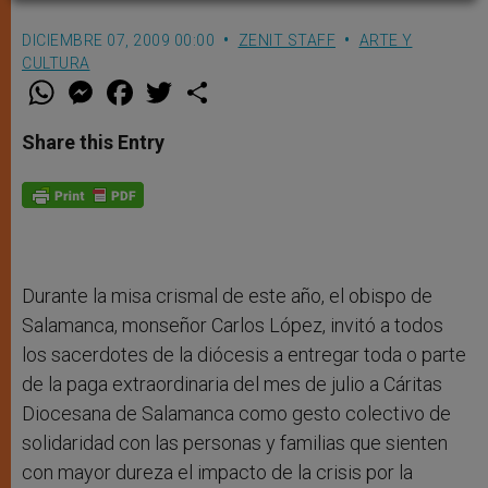
DICIEMBRE 07, 2009 00:00
ZENIT STAFF
ARTE Y
CULTURA
W
M
F
T
S
h
e
a
w
h
a
s
c
i
a
t
s
e
t
r
Share this Entry
s
e
b
t
e
A
n
o
e
p
g
o
r
p
e
k
r
Durante la misa crismal de este año, el obispo de
Salamanca, monseñor Carlos López, invitó a todos
los sacerdotes de la diócesis a entregar toda o parte
de la paga extraordinaria del mes de julio a Cáritas
Diocesana de Salamanca como gesto colectivo de
solidaridad con las personas y familias que sienten
con mayor dureza el impacto de la crisis por la