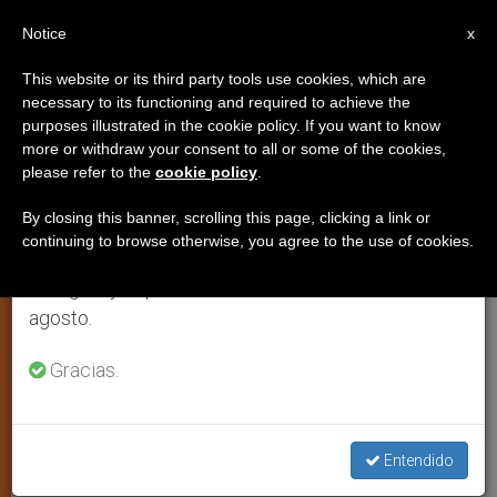
ES
Notice
×
x
Aviso importante
This website or its third party tools use cookies, which are
necessary to its functioning and required to achieve the
Del 27 de julio al 7 de agosto haremos la pausa
purposes illustrated in the cookie policy. If you want to know
España: Sacerdotes de
anual, aprovechando que en el periodo de verano
more or withdraw your consent to all or some of the cookies,
please refer to the
cookie policy
.
se generan menos informaciones y también el
Salamanca donan más de
consumo de las mismas disminuye.
63.000 euros a Caritas
By closing this banner, scrolling this page, clicking a link or
continuing to browse otherwise, you agree to the use of cookies.
Retomamos el trabajo ordinario de las ediciones
en inglés y español de ZENIT el lunes 10 de
MADRID, lunes, 7 diciembre 2009
agosto.
(
ZENIT.org
).- Los sacerdotes de la
Gracias.
diócesis de Salamanca, España, han
donado más de 63.000 euros a Caritas
en respuesta a una petición de su
Entendido
obispo ante la crisis.