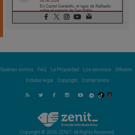
08.08.2026
En Castel Gandolfo, el tapiz de Raffaello
sobre el sermón de San Pablo
08.08.2026
En Colombia, «la paz no se compra con una
firma»
08.08.2026
En Venezuela celebraron los 416 años del
Santo Cristo de La Grita
08.08.2026
El Papa: en Santa Ágata contemplamos la
victoria del amor sobre la muerte
Quiénes somos
FAQ
La Propiedad
Los servicios
Difusión
08.08.2026
León XIV visitará el Santuario de la Madre
Estatus legal
Copyright
Contáctenos
del Buen Consejo de Genazzano
07.08.2026
Filipinas: el Vicariato Apostólico de Calapán
se convierte en diócesis
07.08.2026
Honduras: Los desplazados invisibles de una
crisis olvidada
Copyright © 2026 ZENIT. All Rights Reserved.