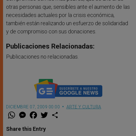
otras personas que, sensibles ante el aumento de las
necesidades actuales por la crisis económica,
también están realizando un esfuerzo de solidaridad
y de compromiso con sus donaciones.
Publicaciones Relacionadas:
Publicaciones no relacionadas.
DICIEMBRE 07, 2009 00:00
ARTE Y CULTURA
W
M
F
T
S
h
e
a
w
h
a
s
c
i
a
t
s
e
t
r
Share this Entry
s
e
b
t
e