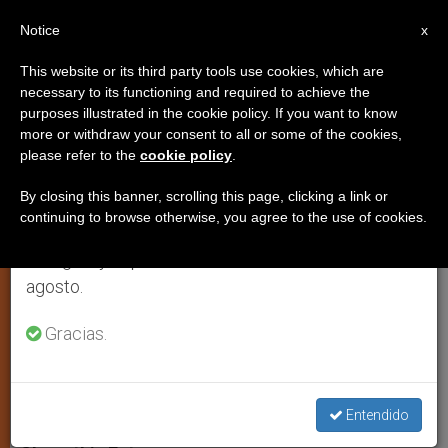
ES
Notice
×
x
Aviso importante
This website or its third party tools use cookies, which are
necessary to its functioning and required to achieve the
Del 27 de julio al 7 de agosto haremos la pausa
purposes illustrated in the cookie policy. If you want to know
Nazaret exulta en esta Navidad
anual, aprovechando que en el periodo de verano
more or withdraw your consent to all or some of the cookies,
please refer to the
cookie policy
.
se generan menos informaciones y también el
con el hallazgo arqueológico
consumo de las mismas disminuye.
By closing this banner, scrolling this page, clicking a link or
continuing to browse otherwise, you agree to the use of cookies.
Retomamos el trabajo ordinario de las ediciones
en inglés y español de ZENIT el lunes 10 de
Entrevista al obispo local, monseñor
agosto.
Giacinto Boutros Marcuzzo
Gracias.
DICIEMBRE 24, 2009 00:00
ZENIT STAFF
IGLESIA
LOCAL
W
M
F
T
S
h
e
a
w
h
Entendido
a
s
c
i
a
t
s
e
t
r