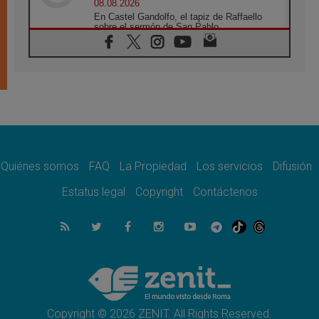
08.08.2026
En Castel Gandolfo, el tapiz de Raffaello
sobre el sermón de San Pablo
08.08.2026
En Colombia, «la paz no se compra con una
firma»
08.08.2026
En Venezuela celebraron los 416 años del
Santo Cristo de La Grita
08.08.2026
El Papa: en Santa Ágata contemplamos la
victoria del amor sobre la muerte
Quiénes somos
FAQ
La Propiedad
Los servicios
Difusión
08.08.2026
León XIV visitará el Santuario de la Madre
Estatus legal
Copyright
Contáctenos
del Buen Consejo de Genazzano
07.08.2026
Filipinas: el Vicariato Apostólico de Calapán
se convierte en diócesis
07.08.2026
Honduras: Los desplazados invisibles de una
crisis olvidada
Copyright © 2026 ZENIT. All Rights Reserved.