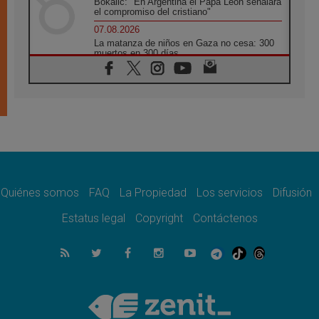
Bokalic: "En Argentina el Papa León señalará
el compromiso del cristiano"
07.08.2026
La matanza de niños en Gaza no cesa: 300
muertos en 300 días
07.08.2026
Tagle: La guerra desfigura el mundo, solo la
revelación de Dios lo transfigura
07.08.2026
Presentada la Trienal de Arte de las
Universidades Católicas: «Exercises in
Empathy»
07.08.2026
Fortunatus Nwachukwu: la comunicación
como misión al servicio del Evangelio
Quiénes somos
FAQ
La Propiedad
Los servicios
Difusión
07.08.2026
Estatus legal
Copyright
Contáctenos
SIGNIS 2026, dar voz a las religiosas en el
espacio público
07.08.2026
Lanzan un proyecto de empoderamiento
digital para mujeres líderes en África
07.08.2026
Programa oficial del Viaje Apostólico del
Papa León XIV a Francia