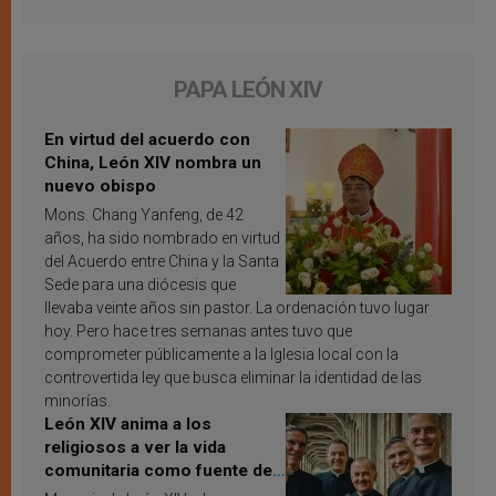
PAPA LEÓN XIV
En virtud del acuerdo con
China, León XIV nombra un
nuevo obispo
Mons. Chang Yanfeng, de 42
años, ha sido nombrado en virtud
del Acuerdo entre China y la Santa
Sede para una diócesis que
llevaba veinte años sin pastor. La ordenación tuvo lugar
hoy. Pero hace tres semanas antes tuvo que
comprometer públicamente a la Iglesia local con la
controvertida ley que busca eliminar la identidad de las
minorías.
León XIV anima a los
religiosos a ver la vida
comunitaria como fuente de
inspiración y santificación