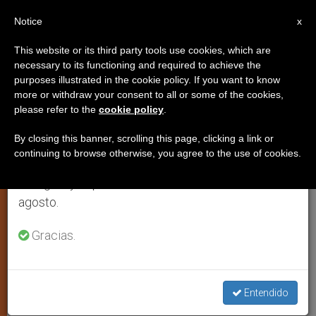
ES
Notice
×
x
Aviso importante
This website or its third party tools use cookies, which are
necessary to its functioning and required to achieve the
Del 27 de julio al 7 de agosto haremos la pausa
purposes illustrated in the cookie policy. If you want to know
¿Es posible el diálogo ecuménico
anual, aprovechando que en el periodo de verano
more or withdraw your consent to all or some of the cookies,
please refer to the
cookie policy
.
se generan menos informaciones y también el
e interreligioso en México?
consumo de las mismas disminuye.
By closing this banner, scrolling this page, clicking a link or
continuing to browse otherwise, you agree to the use of cookies.
Retomamos el trabajo ordinario de las ediciones
Habla el secretario ejecutivo de la
en inglés y español de ZENIT el lunes 10 de
Comisión Episcopal para el Diálogo
agosto.
Interreligioso y Comunión
Gracias.
ENERO 12, 2010 00:00
ZENIT STAFF
IGLESIA LOCAL
W
M
F
T
S
h
e
a
w
h
a
s
c
i
a
Entendido
t
s
e
t
r
Share this Entry
s
e
b
t
e