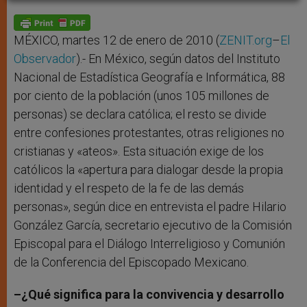
A
n
o
e
p
g
o
r
p
e
k
r
MÉXICO, martes 12 de enero de 2010 (
ZENIT.org
–
El
Observador
).- En México, según datos del Instituto
Nacional de Estadística Geografía e Informática, 88
por ciento de la población (unos 105 millones de
personas) se declara católica; el resto se divide
entre confesiones protestantes, otras religiones no
cristianas y «ateos». Esta situación exige de los
católicos la «apertura para dialogar desde la propia
identidad y el respeto de la fe de las demás
personas», según dice en entrevista el padre Hilario
González García, secretario ejecutivo de la Comisión
Episcopal para el Diálogo Interreligioso y Comunión
de la Conferencia del Episcopado Mexicano.
–¿Qué significa para la convivencia y desarrollo