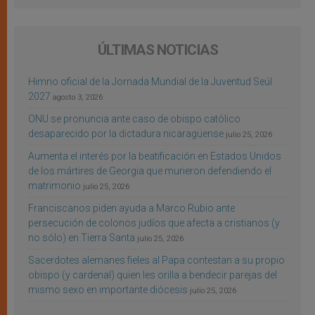
ÚLTIMAS NOTICIAS
Himno oficial de la Jornada Mundial de la Juventud Seúl
2027
agosto 3, 2026
ONU se pronuncia ante caso de obispo católico
desaparecido por la dictadura nicaragüense
julio 25, 2026
Aumenta el interés por la beatificación en Estados Unidos
de los mártires de Georgia que murieron defendiendo el
matrimonio
julio 25, 2026
Franciscanos piden ayuda a Marco Rubio ante
persecución de colonos judíos que afecta a cristianos (y
no sólo) en Tierra Santa
julio 25, 2026
Sacerdotes alemanes fieles al Papa contestan a su propio
obispo (y cardenal) quien les orilla a bendecir parejas del
mismo sexo en importante diócesis
julio 25, 2026