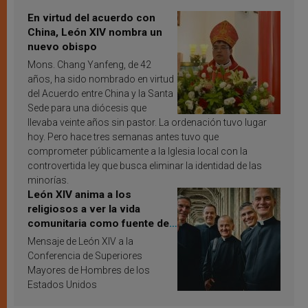
En virtud del acuerdo con
China, León XIV nombra un
nuevo obispo
Mons. Chang Yanfeng, de 42
años, ha sido nombrado en virtud
del Acuerdo entre China y la Santa
Sede para una diócesis que
llevaba veinte años sin pastor. La ordenación tuvo lugar
hoy. Pero hace tres semanas antes tuvo que
comprometer públicamente a la Iglesia local con la
controvertida ley que busca eliminar la identidad de las
minorías.
León XIV anima a los
religiosos a ver la vida
comunitaria como fuente de
inspiración y santificación
Mensaje de León XIV a la
Conferencia de Superiores
Mayores de Hombres de los
Estados Unidos