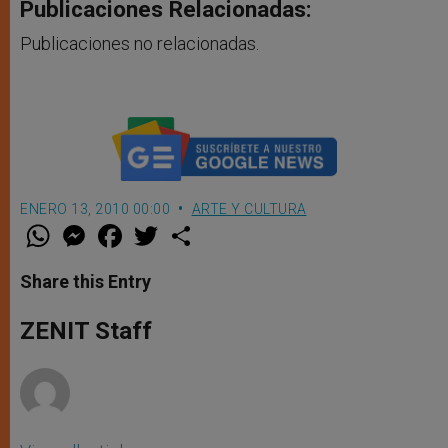
Publicaciones Relacionadas:
Publicaciones no relacionadas.
ENERO 13, 2010 00:00
ARTE Y CULTURA
W
M
F
T
S
h
e
a
w
h
a
s
c
i
a
t
s
e
t
r
Share this Entry
s
e
b
t
e
A
n
o
e
p
g
o
r
ZENIT Staff
p
e
k
r