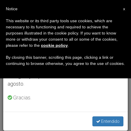
ES
Notice
×
x
Aviso importante
This website or its third party tools use cookies, which are
necessary to its functioning and required to achieve the
Del 27 de julio al 7 de agosto haremos la pausa
purposes illustrated in the cookie policy. If you want to know
anual, aprovechando que en el periodo de verano
more or withdraw your consent to all or some of the cookies,
please refer to the
cookie policy
.
se generan menos informaciones y también el
consumo de las mismas disminuye.
By closing this banner, scrolling this page, clicking a link or
continuing to browse otherwise, you agree to the use of cookies.
Retomamos el trabajo ordinario de las ediciones
en inglés y español de ZENIT el lunes 10 de
agosto.
Gracias.
Entendido