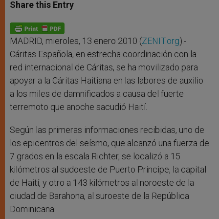
t
s
e
t
r
Share this Entry
s
e
b
t
e
A
n
o
e
p
g
o
r
p
e
k
r
MADRID, mieroles, 13 enero 2010 (
ZENIT.org
).-
Cáritas Española, en estrecha coordinación con la
red internacional de Cáritas, se ha movilizado para
apoyar a la Cáritas Haitiana en las labores de auxilio
a los miles de damnificados a causa del fuerte
terremoto que anoche sacudió Haití.
Según las primeras informaciones recibidas, uno de
los epicentros del seísmo, que alcanzó una fuerza de
7 grados en la escala Richter, se localizó a 15
kilómetros al sudoeste de Puerto Príncipe, la capital
de Haití, y otro a 143 kilómetros al noroeste de la
ciudad de Barahona, al suroeste de la República
Dominicana.