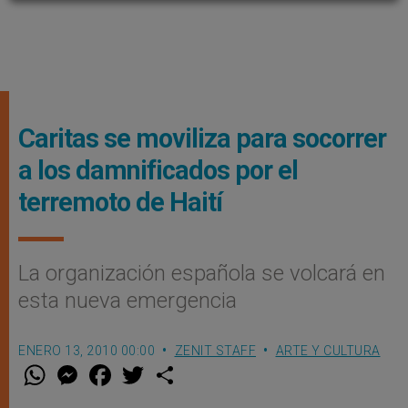
Caritas se moviliza para socorrer
a los damnificados por el
terremoto de Haití
La organización española se volcará en
esta nueva emergencia
ENERO 13, 2010 00:00
ZENIT STAFF
ARTE Y CULTURA
W
M
F
T
S
h
e
a
w
h
a
s
c
i
a