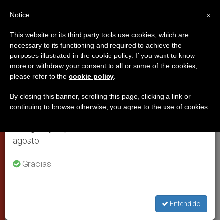
ES
Notice
×
x
Aviso importante
This website or its third party tools use cookies, which are
necessary to its functioning and required to achieve the
Del 27 de julio al 7 de agosto haremos la pausa
purposes illustrated in the cookie policy. If you want to know
La Santa Sede pide la
anual, aprovechando que en el periodo de verano
more or withdraw your consent to all or some of the cookies,
please refer to the
cookie policy
.
se generan menos informaciones y también el
cancelación de la deuda de Haití
consumo de las mismas disminuye.
By closing this banner, scrolling this page, clicking a link or
continuing to browse otherwise, you agree to the use of cookies.
Retomamos el trabajo ordinario de las ediciones
La delegación vaticana en la
en inglés y español de ZENIT el lunes 10 de
Conferencia para la reconstrucción del
agosto.
país
Gracias.
ABRIL 01, 2010 00:00
ZENIT STAFF
CIUDAD DEL
VATICANO
W
M
F
T
S
h
e
a
w
h
Entendido
a
s
c
i
a
t
s
e
t
r