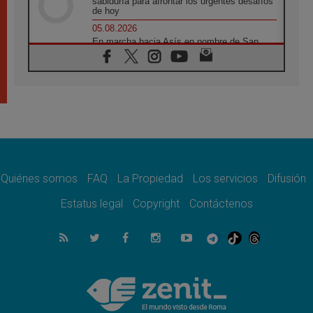
sabiduría para afrontar los urgentes desafíos
de hoy
05.08.2026
En marcha hacia Asís en nombre de San
Francisco, a la espera de León
05.08.2026
Venezuela, Padre Pagniello: "En medio del
dolor, una Iglesia que no se rinde"
05.08.2026
La Fuerza del "Círculo de Héroes" con el
Papa en la Audiencia General
05.08.2026
Nuncio en Ucrania: Preocupa escuchar a
quienes bendicen la guerra
Quiénes somos
FAQ
La Propiedad
Los servicios
Difusión
05.08.2026
Estatus legal
Copyright
Contáctenos
Ucrania: Ataque masivo en Kyiv durante la
noche
05.08.2026
Colombo: "La visita del Papa a Argentina
llevará un mensaje de paz y dignidad
humana"
05.08.2026
Iglesia en Uruguay: la visita del Papa
fortalecerá la fe y la esperanza