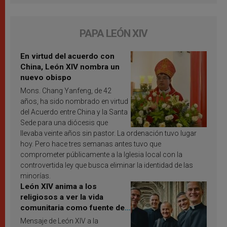
PAPA LEÓN XIV
En virtud del acuerdo con
China, León XIV nombra un
nuevo obispo
Mons. Chang Yanfeng, de 42
años, ha sido nombrado en virtud
del Acuerdo entre China y la Santa
Sede para una diócesis que
llevaba veinte años sin pastor. La ordenación tuvo lugar
hoy. Pero hace tres semanas antes tuvo que
comprometer públicamente a la Iglesia local con la
controvertida ley que busca eliminar la identidad de las
minorías.
León XIV anima a los
religiosos a ver la vida
comunitaria como fuente de
inspiración y santificación
Mensaje de León XIV a la