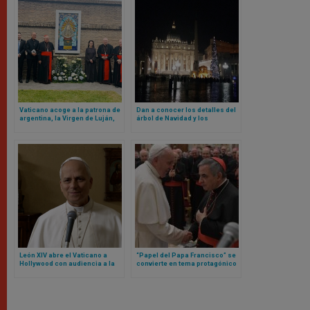
Vaticano acoge a la patrona de
Dan a conocer los detalles del
argentina, la Virgen de Luján,
árbol de Navidad y los
en sus jardines
pesebres del Vaticano para
este 2025
León XIV abre el Vaticano a
“Papel del Papa Francisco” se
Hollywood con audiencia a la
convierte en tema protagónico
que acudirán estos actores y
en nueva etapa de juicio contra
actrices
cardenal Becciu y otras
personas