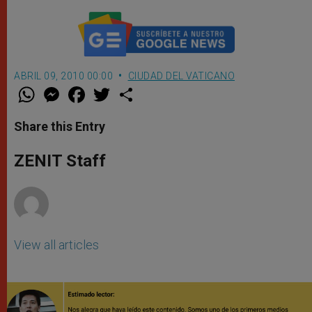
ABRIL 09, 2010 00:00
CIUDAD DEL VATICANO
W
M
F
T
S
h
e
a
w
h
a
s
c
i
a
t
s
e
t
r
Share this Entry
s
e
b
t
e
A
n
o
e
p
g
o
r
ZENIT Staff
p
e
k
r
View all articles