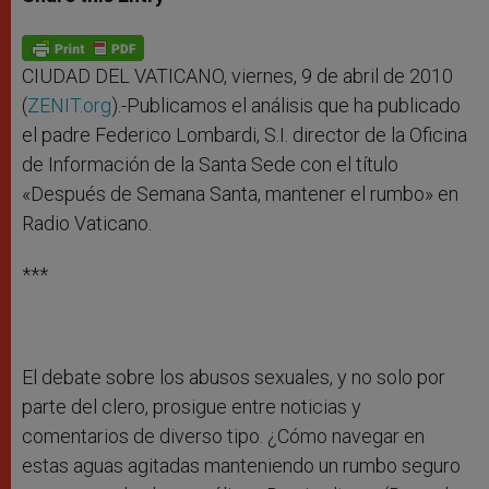
s
e
b
t
e
A
n
o
e
p
g
o
r
p
e
k
r
CIUDAD DEL VATICANO, viernes, 9 de abril de 2010
(
ZENIT.org
).-Publicamos el análisis que ha publicado
el padre Federico Lombardi, S.I. director de la Oficina
de Información de la Santa Sede con el título
«Después de Semana Santa, mantener el rumbo» en
Radio Vaticano.
***
El debate sobre los abusos sexuales, y no solo por
parte del clero, prosigue entre noticias y
comentarios de diverso tipo. ¿Cómo navegar en
estas aguas agitadas manteniendo un rumbo seguro