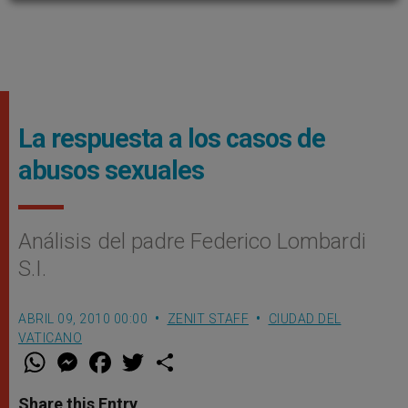
La respuesta a los casos de
abusos sexuales
Análisis del padre Federico Lombardi
S.I.
ABRIL 09, 2010 00:00
ZENIT STAFF
CIUDAD DEL
VATICANO
W
M
F
T
S
h
e
a
w
h
a
s
c
i
a
t
s
e
t
r
Share this Entry