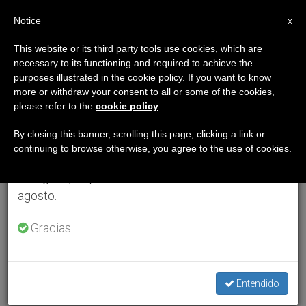
ES
Notice
×
x
Aviso importante
This website or its third party tools use cookies, which are
necessary to its functioning and required to achieve the
Del 27 de julio al 7 de agosto haremos la pausa
purposes illustrated in the cookie policy. If you want to know
anual, aprovechando que en el periodo de verano
more or withdraw your consent to all or some of the cookies,
please refer to the
cookie policy
.
se generan menos informaciones y también el
consumo de las mismas disminuye.
By closing this banner, scrolling this page, clicking a link or
continuing to browse otherwise, you agree to the use of cookies.
Retomamos el trabajo ordinario de las ediciones
en inglés y español de ZENIT el lunes 10 de
agosto.
Gracias.
Entendido