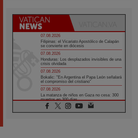
07.08.2026
Filipinas: el Vicariato Apostólico de Calapán
se convierte en diócesis
07.08.2026
Honduras: Los desplazados invisibles de una
crisis olvidada
07.08.2026
Bokalic: "En Argentina el Papa León señalará
el compromiso del cristiano"
07.08.2026
La matanza de niños en Gaza no cesa: 300
muertos en 300 días
07.08.2026
Tagle: La guerra desfigura el mundo, solo la
revelación de Dios lo transfigura
07.08.2026
Presentada la Trienal de Arte de las
Universidades Católicas: «Exercises in