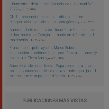
Himno oficial de la Jornada Mundial de la Juventud Seúl
2027
agosto 3, 2026
ONU se pronuncia ante caso de obispo católico
desaparecido por la dictadura nicaragüense
julio 25, 2026
Aumenta el interés por la beatificación en Estados Unidos
de los mártires de Georgia que murieron defendiendo el
matrimonio
julio 25, 2026
Franciscanos piden ayuda a Marco Rubio ante
persecución de colonos judíos que afecta a cristianos (y
no sólo) en Tierra Santa
julio 25, 2026
Sacerdotes alemanes fieles al Papa contestan a su propio
obispo (y cardenal) quien les orilla a bendecir parejas del
mismo sexo en importante diócesis
julio 25, 2026
PUBLICACIONES MÁS VISTAS