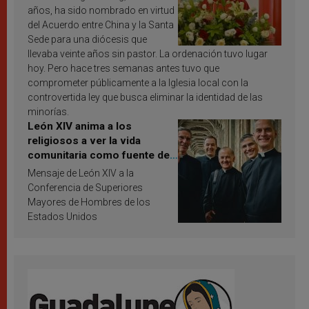
años, ha sido nombrado en virtud
del Acuerdo entre China y la Santa
Sede para una diócesis que
llevaba veinte años sin pastor. La ordenación tuvo lugar
hoy. Pero hace tres semanas antes tuvo que
comprometer públicamente a la Iglesia local con la
controvertida ley que busca eliminar la identidad de las
minorías.
León XIV anima a los
religiosos a ver la vida
comunitaria como fuente de
inspiración y santificación
Mensaje de León XIV a la
Conferencia de Superiores
Mayores de Hombres de los
Estados Unidos