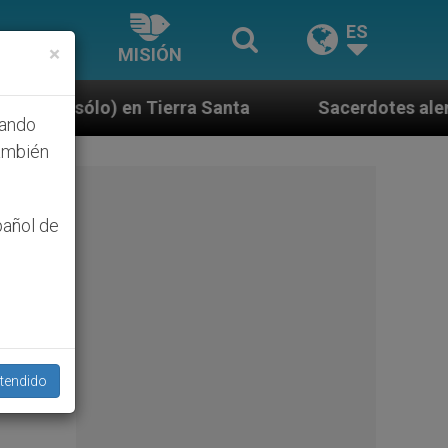
ES
×
MISIÓN
ra Santa
Sacerdotes alemanes fieles al Papa co
hando
ambién
pañol de
tendido