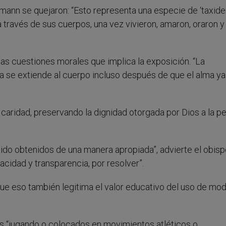
umann se quejaron: “Esto representa una especie de ‘taxid
 través de sus cuerpos, una vez vivieron, amaron, oraron y
las cuestiones morales que implica la exposición. “La
a se extiende al cuerpo incluso después de que el alma ya
aridad, preservando la dignidad otorgada por Dios a la p
sido obtenidos de una manera apropiada”, advierte el obis
acidad y transparencia, por resolver”.
ue eso también legitima el valor educativo del uso de mo
s “jugando o colocados en movimientos atléticos o