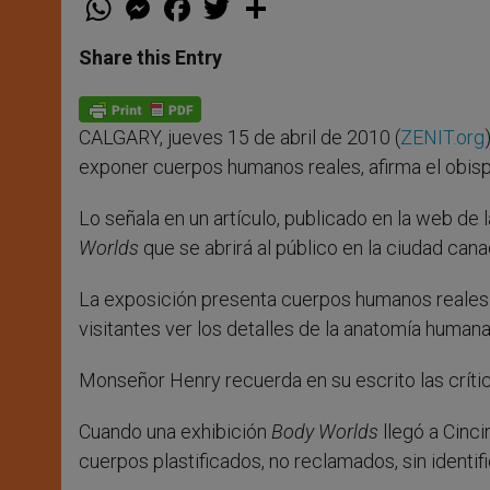
h
e
a
w
h
a
s
c
i
a
t
s
e
t
r
Share this Entry
s
e
b
t
e
A
n
o
e
p
g
o
r
p
e
k
CALGARY, jueves 15 de abril de 2010 (
ZENIT.org
r
exponer cuerpos humanos reales, afirma el obisp
Lo señala en un artículo, publicado en la web de 
Worlds
que se abrirá al público en la ciudad canad
La exposición presenta cuerpos humanos reales q
visitantes ver los detalles de la anatomía humana
Monseñor Henry recuerda en su escrito las críti
Cuando una exhibición
Body Worlds
llegó a Cinci
cuerpos plastificados, no reclamados, sin identifi