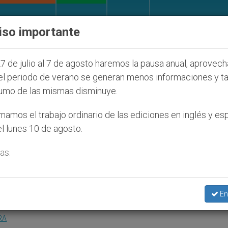
IGLESIA Y MUNDO
DOCUMENTOS
DONATIVOS
iso importante
os judíos que afecta a cristianos (y no sólo) en Tier
7 de julio al 7 de agosto haremos la pausa anual, aprovec
el periodo de verano se generan menos informaciones y t
umo de las mismas disminuye.
lerta sobre la exposición
amos el trabajo ordinario de las ediciones en inglés y es
l lunes 10 de agosto.
as.
que la anatomía
En
RA