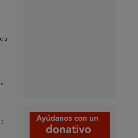
e al
os
de