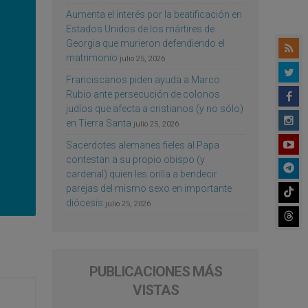
Aumenta el interés por la beatificación en
Estados Unidos de los mártires de
Georgia que murieron defendiendo el
matrimonio
julio 25, 2026
Franciscanos piden ayuda a Marco
Rubio ante persecución de colonos
judíos que afecta a cristianos (y no sólo)
en Tierra Santa
julio 25, 2026
Sacerdotes alemanes fieles al Papa
contestan a su propio obispo (y
cardenal) quien les orilla a bendecir
parejas del mismo sexo en importante
diócesis
julio 25, 2026
PUBLICACIONES MÁS
VISTAS