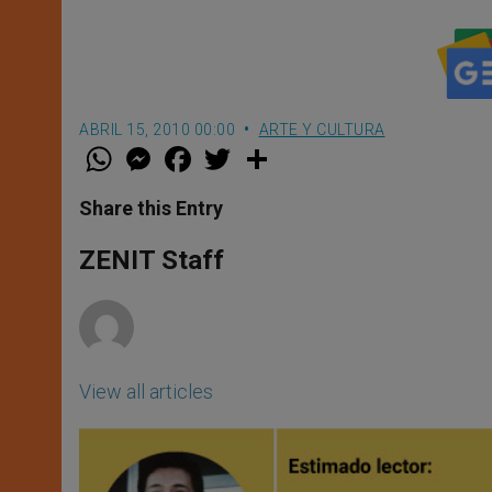
ABRIL 15, 2010 00:00
ARTE Y CULTURA
W
M
F
T
S
h
e
a
w
h
a
s
c
i
a
t
s
e
t
r
Share this Entry
s
e
b
t
e
A
n
o
e
p
g
o
r
ZENIT Staff
p
e
k
r
View all articles