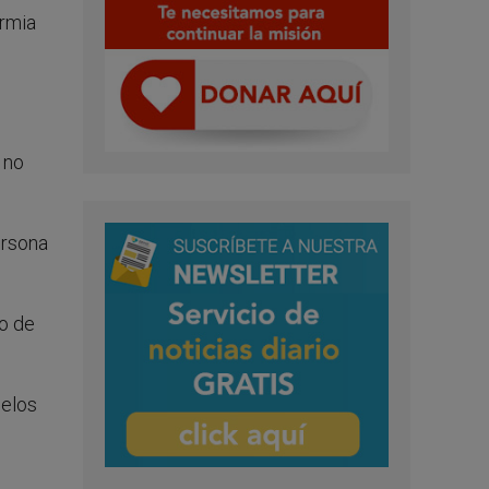
ermia
 no
ersona
po de
delos