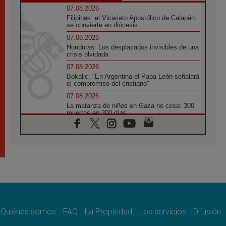
07.08.2026
Filipinas: el Vicariato Apostólico de Calapán
se convierte en diócesis
07.08.2026
Honduras: Los desplazados invisibles de una
crisis olvidada
07.08.2026
Bokalic: "En Argentina el Papa León señalará
el compromiso del cristiano"
07.08.2026
La matanza de niños en Gaza no cesa: 300
muertos en 300 días
07.08.2026
Tagle: La guerra desfigura el mundo, solo la
revelación de Dios lo transfigura
07.08.2026
Presentada la Trienal de Arte de las
Universidades Católicas: «Exercises in
Empathy»
07.08.2026
Fortunatus Nwachukwu: la comunicación
como misión al servicio del Evangelio
Quiénes somos
FAQ
La Propiedad
Los servicios
Difusión
07.08.2026