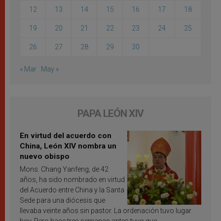
12
13
14
15
16
17
18
19
20
21
22
23
24
25
26
27
28
29
30
« Mar
May »
PAPA LEÓN XIV
En virtud del acuerdo con
China, León XIV nombra un
nuevo obispo
Mons. Chang Yanfeng, de 42
años, ha sido nombrado en virtud
del Acuerdo entre China y la Santa
Sede para una diócesis que
llevaba veinte años sin pastor. La ordenación tuvo lugar