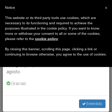
ES
Notice
×
x
Aviso importante
This website or its third party tools use cookies, which are
necessary to its functioning and required to achieve the
Del 27 de julio al 7 de agosto haremos la pausa
purposes illustrated in the cookie policy. If you want to know
anual, aprovechando que en el periodo de verano
more or withdraw your consent to all or some of the cookies,
please refer to the
cookie policy
.
se generan menos informaciones y también el
consumo de las mismas disminuye.
By closing this banner, scrolling this page, clicking a link or
continuing to browse otherwise, you agree to the use of cookies.
Retomamos el trabajo ordinario de las ediciones
en inglés y español de ZENIT el lunes 10 de
agosto.
Gracias.
Entendido