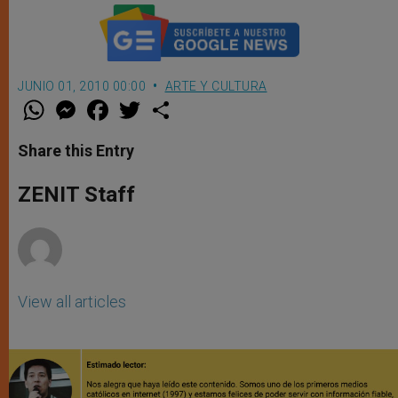
JUNIO 01, 2010 00:00
ARTE Y CULTURA
W
M
F
T
S
h
e
a
w
h
a
s
c
i
a
t
s
e
t
r
Share this Entry
s
e
b
t
e
A
n
o
e
p
g
o
r
ZENIT Staff
p
e
k
r
View all articles