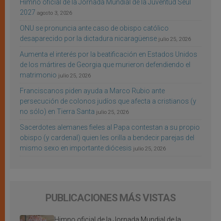
Himno oficial de la Jornada Mundial de la Juventud Seúl
2027
agosto 3, 2026
ONU se pronuncia ante caso de obispo católico
desaparecido por la dictadura nicaragüense
julio 25, 2026
Aumenta el interés por la beatificación en Estados Unidos
de los mártires de Georgia que murieron defendiendo el
matrimonio
julio 25, 2026
Franciscanos piden ayuda a Marco Rubio ante
persecución de colonos judíos que afecta a cristianos (y
no sólo) en Tierra Santa
julio 25, 2026
Sacerdotes alemanes fieles al Papa contestan a su propio
obispo (y cardenal) quien les orilla a bendecir parejas del
mismo sexo en importante diócesis
julio 25, 2026
PUBLICACIONES MÁS VISTAS
Himno oficial de la Jornada Mundial de la