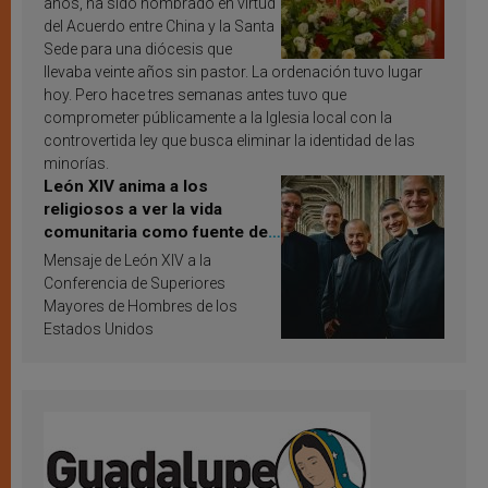
años, ha sido nombrado en virtud
del Acuerdo entre China y la Santa
Sede para una diócesis que
llevaba veinte años sin pastor. La ordenación tuvo lugar
hoy. Pero hace tres semanas antes tuvo que
comprometer públicamente a la Iglesia local con la
controvertida ley que busca eliminar la identidad de las
minorías.
León XIV anima a los
religiosos a ver la vida
comunitaria como fuente de
inspiración y santificación
Mensaje de León XIV a la
Conferencia de Superiores
Mayores de Hombres de los
Estados Unidos