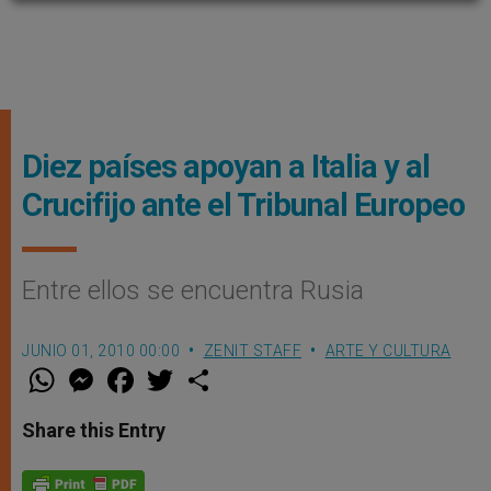
Diez países apoyan a Italia y al
Crucifijo ante el Tribunal Europeo
Entre ellos se encuentra Rusia
JUNIO 01, 2010 00:00
ZENIT STAFF
ARTE Y CULTURA
W
M
F
T
S
h
e
a
w
h
a
s
c
i
a
t
s
e
t
r
Share this Entry
s
e
b
t
e
A
n
o
e
p
g
o
r