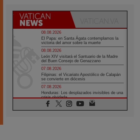
08.08.2026
El Papa: en Santa Ágata contemplamos la
victoria del amor sobre la muerte
08.08.2026
León XIV visitará el Santuario de la Madre
del Buen Consejo de Genazzano
07.08.2026
Filipinas: el Vicariato Apostólico de Calapán
se convierte en diócesis
07.08.2026
Honduras: Los desplazados invisibles de una
crisis olvidada
07.08.2026
Bokalic: "En Argentina el Papa León señalará
el compromiso del cristiano"
07.08.2026
La matanza de niños en Gaza no cesa: 300
muertos en 300 días