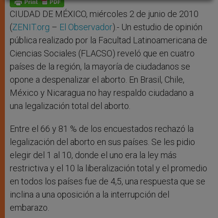
p
e
k
r
CIUDAD DE MÉXICO, miércoles 2 de junio de 2010
(
ZENIT.org
–
El Observador
).- Un estudio de opinión
pública realizado por la Facultad Latinoamericana de
Ciencias Sociales (FLACSO) reveló que en cuatro
países de la región, la mayoría de ciudadanos se
opone a despenalizar el aborto. En Brasil, Chile,
México y Nicaragua no hay respaldo ciudadano a
una legalización total del aborto.
Entre el 66 y 81 % de los encuestados rechazó la
legalización del aborto en sus países. Se les pidio
elegir del 1 al 10, donde el uno era la ley más
restrictiva y el 10 la liberalización total y el promedio
en todos los países fue de 4,5, una respuesta que se
inclina a una oposición a la interrupción del
embarazo.