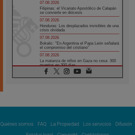
07.08.2026
Filipinas: el Vicariato Apostólico de Calapán
se convierte en diócesis
07.08.2026
Honduras: Los desplazados invisibles de una
crisis olvidada
07.08.2026
Bokalic: "En Argentina el Papa León señalará
el compromiso del cristiano"
07.08.2026
La matanza de niños en Gaza no cesa: 300
muertos en 300 días
07.08.2026
Tagle: La guerra desfigura el mundo, solo la
revelación de Dios lo transfigura
07.08.2026
Presentada la Trienal de Arte de las
Universidades Católicas: «Exercises in
Empathy»
07.08.2026
Fortunatus Nwachukwu: la comunicación
como misión al servicio del Evangelio
Quiénes somos
FAQ
La Propiedad
Los servicios
Difusión
07.08.2026
Estatus legal
Copyright
Contáctenos
SIGNIS 2026, dar voz a las religiosas en el