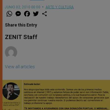
JUNIO 02, 2010 00:00
ARTE Y CULTURA
W
M
F
T
S
h
e
a
w
h
a
s
c
i
a
t
s
e
t
r
Share this Entry
s
e
b
t
e
A
n
o
e
p
g
o
r
ZENIT Staff
p
e
k
r
View all articles