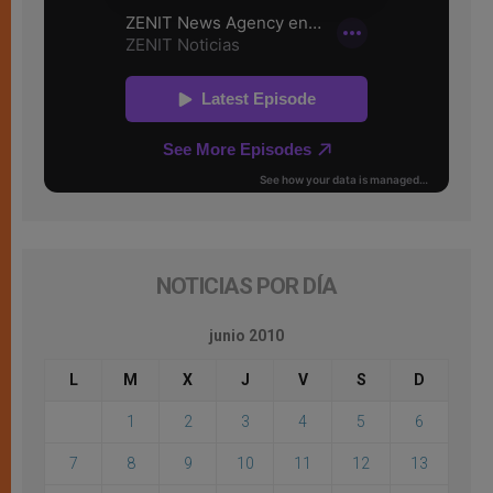
NOTICIAS POR DÍA
junio 2010
L
M
X
J
V
S
D
1
2
3
4
5
6
7
8
9
10
11
12
13