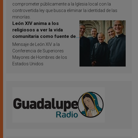
comprometer públicamente a la Iglesia local con la
controvertida ley que busca eliminar la identidad de las
minorías.
León XIV anima a los
religiosos a ver la vida
comunitaria como fuente de
inspiración y santificación
Mensaje de León XIV a la
Conferencia de Superiores
Mayores de Hombres de los
Estados Unidos