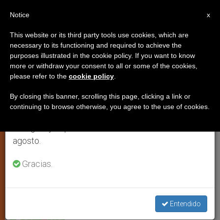
ES
Notice
×
x
Aviso importante
This website or its third party tools use cookies, which are
necessary to its functioning and required to achieve the
Del 27 de julio al 7 de agosto haremos la pausa
purposes illustrated in the cookie policy. If you want to know
Latinoamérica está mayormente
anual, aprovechando que en el periodo de verano
more or withdraw your consent to all or some of the cookies,
please refer to the
cookie policy
.
se generan menos informaciones y también el
en contra del aborto
consumo de las mismas disminuye.
By closing this banner, scrolling this page, clicking a link or
continuing to browse otherwise, you agree to the use of cookies.
Retomamos el trabajo ordinario de las ediciones
Un estudio desmitifica que este tema
en inglés y español de ZENIT el lunes 10 de
sea un “clamor social”
agosto.
JUNIO 02, 2010 00:00
ZENIT STAFF
ARTE Y CULTURA
Gracias.
W
M
F
T
S
h
e
a
w
h
a
s
c
i
a
t
s
e
t
r
Share this Entry
s
e
b
t
e
Entendido
A
n
o
e
p
g
o
r