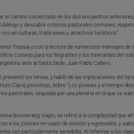
izar el camino comenzado en los dos encuentros anteriores,
el diálogo y descubrir criterios pastorales comunes, respet
rico en culturas, tradiciones y atractivos turísticos”.
eñor Frassia y con la lectura de numerosos mensajes de
ntificio Consejo para los Migrantes y los Itinerantes del Vat
gentino ante la Santa Sede, Juan Pablo Cafiero.
T, presentó los temas, y habló de las implicaciones del tur
rturo Clariá, psicólogo, sobre “Los jóvenes y el tiempo libre
ones pastorales, seguidas por una plenaria en la que se sub
mpresa Boomerang Viajes, se refirió a la complejidad que af
icos a los jóvenes en viajes de estudio y egresados, y subr
venes son particularmente sensibles. Al referirse a los viaj