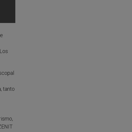
de
“Los
scopal
, tanto
rismo,
 ZENIT