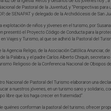
la luz de la Iglesia: Retos y desafíos de los jóvenes hoy”, a
acional de Pastoral de la Juventud, y “Perspectivas para 
 OP, de SENAPAT y delegado de la Archidiócesis de San Ju
la explotación de niños y jóvenes en el turismo, por Susana
uien presentó el Proyecto Código de Conducta para la prote
n Viajes y Turismo, al que se adhirió la Pastoral del Turis
a Agencia Religio, de la Asociación Católica Anunciar, de
la Palabra, y el padre Carlos Alberto Chiquín, secretario
urismo Religioso de la Conferencia Nacional de Obispos d
ntro Nacional de Pastoral del Turismo elaboraron una decla
ducar a nuestros jóvenes, en un turismo sano y solidario, co
 libre que los haga crecer en fraternidad”.
de quiénes conforman la pastoral del turismo; ofrecer pro