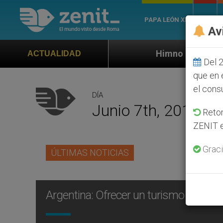
PAPA LEÓN XIV
ROMA
Av
Himno oficial de la Jornada Mundia
ACTUALIDAD
Del 2
que en 
el cons
DÍA
Junio 7th, 2010
Retom
ZENIT e
Graci
ÚLTIMAS NOTICIAS
Argentina: Ofrecer un turismo alternat