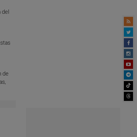
 del
istas
n de
as,