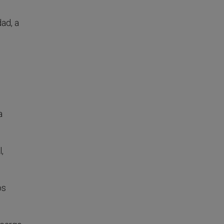
ad, a
a
,
os