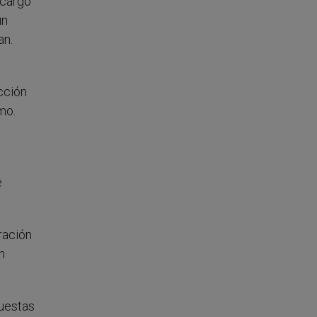
 cargo
un
an.
cción
mo.
e
ración
n
puestas