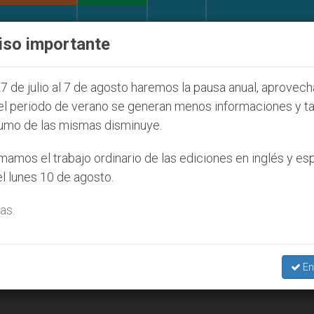
IGLESIA Y MUNDO
DOCUMENTOS
DONATIVOS
iso importante
l de la Juventud Seúl 2027
ONU se pronuncia an
7 de julio al 7 de agosto haremos la pausa anual, aprovec
el periodo de verano se generan menos informaciones y t
umo de las mismas disminuye.
amos el trabajo ordinario de las ediciones en inglés y es
l lunes 10 de agosto.
as.
En
ivo centrado en valores