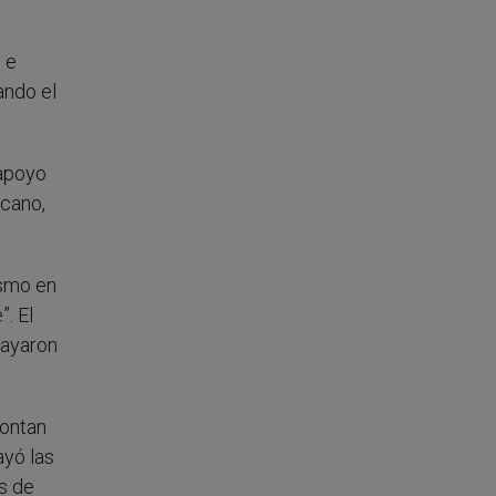
 e
ando el
 apoyo
icano,
ismo en
”. El
rayaron
rontan
ayó las
es de