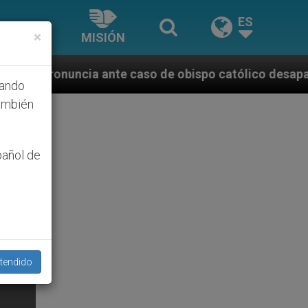
ES
×
MISIÓN
te caso de obispo católico desaparecido por la dicta
hando
ambién
pañol de
tendido