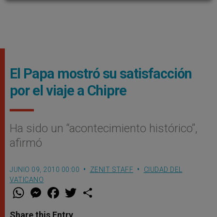
El Papa mostró su satisfacción
por el viaje a Chipre
Ha sido un “acontecimiento histórico”,
afirmó
JUNIO 09, 2010 00:00
ZENIT STAFF
CIUDAD DEL
VATICANO
W
M
F
T
S
h
e
a
w
h
a
s
c
i
a
t
s
e
t
r
Share this Entry