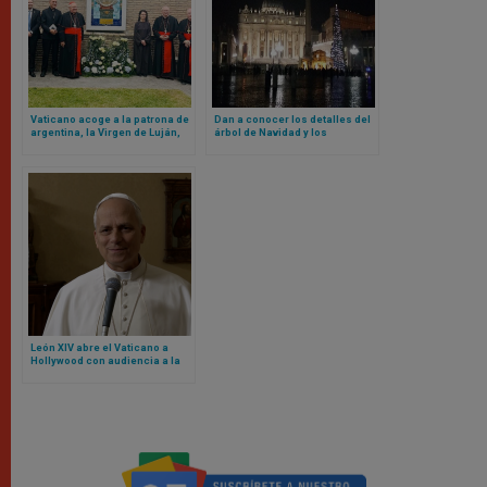
Vaticano acoge a la patrona de
Dan a conocer los detalles del
argentina, la Virgen de Luján,
árbol de Navidad y los
en sus jardines
pesebres del Vaticano para
este 2025
León XIV abre el Vaticano a
Hollywood con audiencia a la
que acudirán estos actores y
actrices