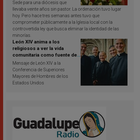
Sede para una diócesis que
llevaba veinte años sin pastor. La ordenación tuvo lugar
hoy. Pero hace tres semanas antes tuvo que
comprometer públicamente a la Iglesia local con la
controvertida ley que busca eliminar la identidad de las
minorías.
León XIV anima a los
religiosos a ver la vida
comunitaria como fuente de
inspiración y santificación
Mensaje de León XIV a la
Conferencia de Superiores
Mayores de Hombres de los
Estados Unidos