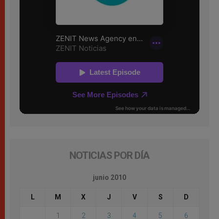
NOTICIAS POR DÍA
junio 2010
L
M
X
J
V
S
D
1
2
3
4
5
6