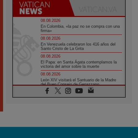
08.08.2026
En Colombia, «la paz no se compra con una
firma»
08.08.2026
En Venezuela celebraron los 416 años del
Santo Cristo de La Grita
08.08.2026
El Papa: en Santa Ágata contemplamos la
victoria del amor sobre la muerte
08.08.2026
León XIV visitará el Santuario de la Madre
del Buen Consejo de Genazzano
07.08.2026
Filipinas: el Vicariato Apostólico de Calapán
se convierte en diócesis
07.08.2026
Honduras: Los desplazados invisibles de una
crisis olvidada
07.08.2026
Bokalic: "En Argentina el Papa León señalará
el compromiso del cristiano"