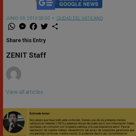
JUNIO 09, 2010 00:00
CIUDAD DEL VATICANO
W
M
F
T
S
h
e
a
w
h
a
s
c
i
a
t
s
e
t
r
Share this Entry
s
e
b
t
e
A
n
o
e
p
g
o
r
ZENIT Staff
p
e
k
r
View all articles