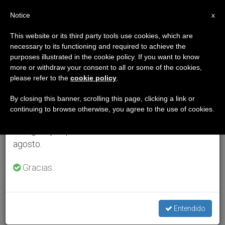
ES
Notice
×
x
Aviso importante
This website or its third party tools use cookies, which are
necessary to its functioning and required to achieve the
Del 27 de julio al 7 de agosto haremos la pausa
purposes illustrated in the cookie policy. If you want to know
anual, aprovechando que en el periodo de verano
more or withdraw your consent to all or some of the cookies,
please refer to the
cookie policy
.
se generan menos informaciones y también el
consumo de las mismas disminuye.
By closing this banner, scrolling this page, clicking a link or
continuing to browse otherwise, you agree to the use of cookies.
Retomamos el trabajo ordinario de las ediciones
en inglés y español de ZENIT el lunes 10 de
agosto.
Gracias.
Entendido