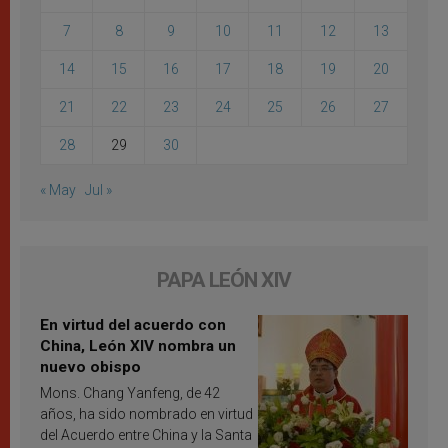
7
8
9
10
11
12
13
14
15
16
17
18
19
20
21
22
23
24
25
26
27
28
29
30
« May
Jul »
PAPA LEÓN XIV
En virtud del acuerdo con
China, León XIV nombra un
nuevo obispo
Mons. Chang Yanfeng, de 42
años, ha sido nombrado en virtud
del Acuerdo entre China y la Santa