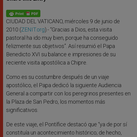
s
e
b
t
e
A
n
o
e
p
g
o
r
p
e
k
r
CIUDAD DEL VATICANO, miércoles 9 de junio de
2010 (
ZENIT.org
).- “Gracias a Dios, esta visita
pastoral ha ido muy bien, porque ha conseguido
felizmente sus objetivos”. Así resumió el Papa
Benedicto XVI su balance e impresiones de su
reciente visita apostólica a Chipre.
Como es su costumbre después de un viaje
apostólico, el Papa dedicó la siguiente Audiencia
General a compartir con los peregrinos presentes en
la Plaza de San Pedro, los momentos más
significativos.
De este viaje, el Pontífice destacó que “ya de por sí
constituía un acontecimiento histórico; de hecho,