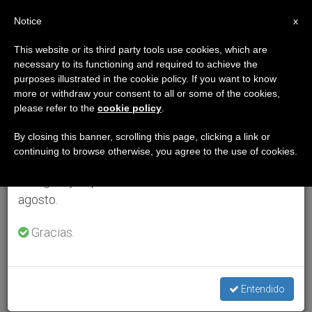
ES
Notice
×
x
Aviso importante
This website or its third party tools use cookies, which are
necessary to its functioning and required to achieve the
Del 27 de julio al 7 de agosto haremos la pausa
purposes illustrated in the cookie policy. If you want to know
anual, aprovechando que en el periodo de verano
more or withdraw your consent to all or some of the cookies,
please refer to the
cookie policy
.
se generan menos informaciones y también el
consumo de las mismas disminuye.
By closing this banner, scrolling this page, clicking a link or
continuing to browse otherwise, you agree to the use of cookies.
Retomamos el trabajo ordinario de las ediciones
en inglés y español de ZENIT el lunes 10 de
agosto.
Gracias.
Entendido