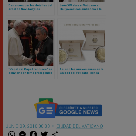
Dan a conocer los detalles del
León XIV abre el Vaticano a
árbol de Navidad y los
Hollywood con audiencia a la
pesebres del Vaticano para
que acudirán estos actores y
este 2025
actrices
“Papel del Papa Francisco” se
Así son los nuevos euros en la
convierte en tema protagónico
Ciudad del Vaticano: con la
en nueva etapa de juicio contra
imagen de Miguel Ángel y la
cardenal Becciu y otras
Sede Vacante
personas
JUNIO 09, 2010 00:00
CIUDAD DEL VATICANO
W
M
F
T
S