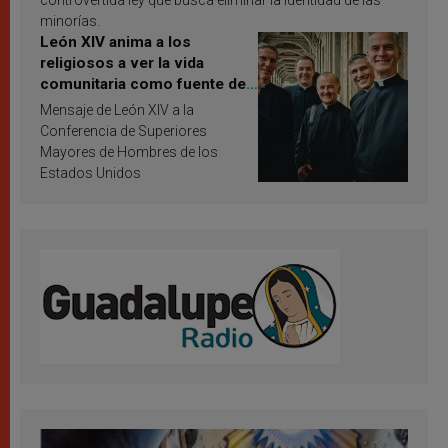
controvertida ley que busca eliminar la identidad de las
minorías.
León XIV anima a los
religiosos a ver la vida
comunitaria como fuente de
inspiración y santificación
Mensaje de León XIV a la
Conferencia de Superiores
Mayores de Hombres de los
Estados Unidos