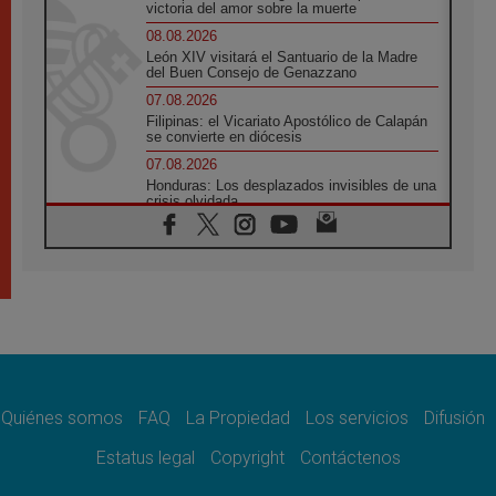
victoria del amor sobre la muerte
08.08.2026
León XIV visitará el Santuario de la Madre
del Buen Consejo de Genazzano
07.08.2026
Filipinas: el Vicariato Apostólico de Calapán
se convierte en diócesis
07.08.2026
Honduras: Los desplazados invisibles de una
crisis olvidada
07.08.2026
Bokalic: "En Argentina el Papa León señalará
el compromiso del cristiano"
07.08.2026
La matanza de niños en Gaza no cesa: 300
muertos en 300 días
07.08.2026
Tagle: La guerra desfigura el mundo, solo la
revelación de Dios lo transfigura
Quiénes somos
FAQ
La Propiedad
Los servicios
Difusión
07.08.2026
Presentada la Trienal de Arte de las
Estatus legal
Copyright
Contáctenos
Universidades Católicas: «Exercises in
Empathy»