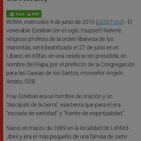
s
e
b
t
e
A
n
o
e
p
g
o
r
p
e
k
r
ROMA, miércoles 9 de junio de 2010 (
ZENIT.org
).- El
venerable Esteban (en el siglo Youssef) Nehmé,
religioso profeso de la orden libanesa de los
maronitas, será beatificado el 27 de junio en el
Líbano, en Kfifan, en una celebración presidida, en
nombre del Papa, por el prefecto de la Congregación
para las Causas de los Santos, monseñor Angelo
Amato, SDB.
Fray Esteban era un hombre de oración y un
“discípulo de la tierra”, esa tierra que para él era
“escuela de santidad” y “fuente de espiritualidad”.
Nació en marzo de 1889 en la localidad de Léhféd-
Jbeil y era el más pequeño de una familia de siete