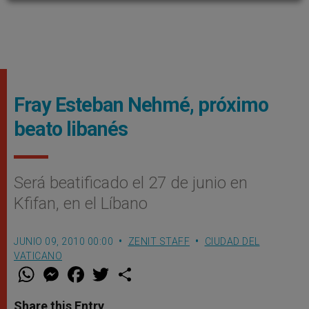
Fray Esteban Nehmé, próximo
beato libanés
Será beatificado el 27 de junio en
Kfifan, en el Líbano
JUNIO 09, 2010 00:00
ZENIT STAFF
CIUDAD DEL
VATICANO
W
M
F
T
S
h
e
a
w
h
a
s
c
i
a
t
s
e
t
r
Share this Entry