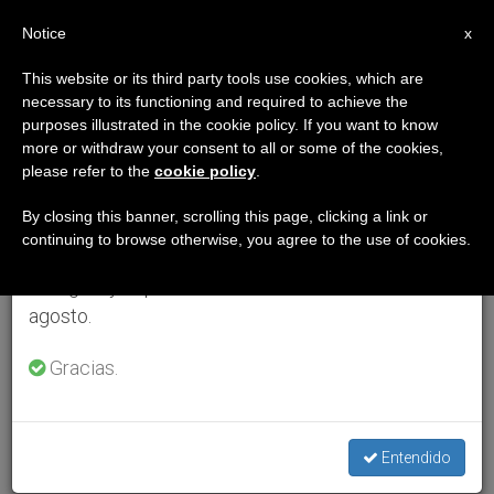
ES
Notice
×
x
Aviso importante
This website or its third party tools use cookies, which are
necessary to its functioning and required to achieve the
Del 27 de julio al 7 de agosto haremos la pausa
purposes illustrated in the cookie policy. If you want to know
anual, aprovechando que en el periodo de verano
more or withdraw your consent to all or some of the cookies,
please refer to the
cookie policy
.
se generan menos informaciones y también el
consumo de las mismas disminuye.
By closing this banner, scrolling this page, clicking a link or
continuing to browse otherwise, you agree to the use of cookies.
Retomamos el trabajo ordinario de las ediciones
en inglés y español de ZENIT el lunes 10 de
agosto.
Gracias.
Entendido