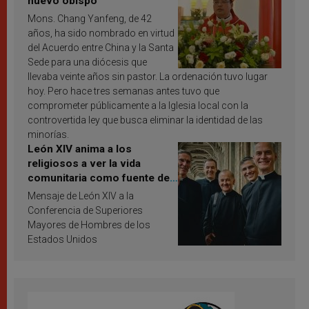
nuevo obispo
Mons. Chang Yanfeng, de 42
años, ha sido nombrado en virtud
del Acuerdo entre China y la Santa
Sede para una diócesis que
llevaba veinte años sin pastor. La ordenación tuvo lugar
hoy. Pero hace tres semanas antes tuvo que
comprometer públicamente a la Iglesia local con la
controvertida ley que busca eliminar la identidad de las
minorías.
León XIV anima a los
religiosos a ver la vida
comunitaria como fuente de
inspiración y santificación
Mensaje de León XIV a la
Conferencia de Superiores
Mayores de Hombres de los
Estados Unidos