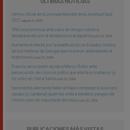
ÚLTIMAS NOTICIAS
Himno oficial de la Jornada Mundial de la Juventud Seúl
2027
agosto 3, 2026
ONU se pronuncia ante caso de obispo católico
desaparecido por la dictadura nicaragüense
julio 25, 2026
Aumenta el interés por la beatificación en Estados Unidos
de los mártires de Georgia que murieron defendiendo el
matrimonio
julio 25, 2026
Franciscanos piden ayuda a Marco Rubio ante
persecución de colonos judíos que afecta a cristianos (y
no sólo) en Tierra Santa
julio 25, 2026
Sacerdotes alemanes fieles al Papa contestan a su propio
obispo (y cardenal) quien les orilla a bendecir parejas del
mismo sexo en importante diócesis
julio 25, 2026
PUBLICACIONES MÁS VISTAS