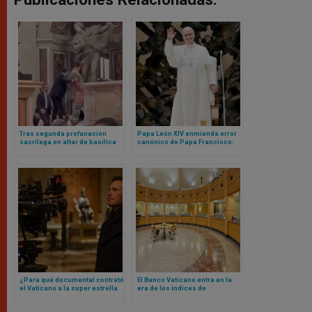
Tras segunda profanación
Papa León XIV enmienda error
sacrílega en altar de basílica
canónico de Papa Francisco:
vaticana, cardenal realiza rito
ahora sí cualquier mujer (o
para pedir perdón a Dios
laico) podrá ser gobernador
del Vaticano
¿Para qué documental contrató
El Banco Vaticano entra en la
el Vaticano a la super estrella
era de los índices de
de Hollywood Chris Pratt? Esto
referencia basados ​​en la fe
es todo lo que se sabe