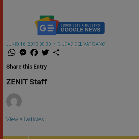
JUNIO 16, 2010 00:00
CIUDAD DEL VATICANO
W
M
F
T
S
h
e
a
w
h
a
s
c
i
a
t
s
e
t
r
Share this Entry
s
e
b
t
e
A
n
o
e
p
g
o
r
ZENIT Staff
p
e
k
r
View all articles