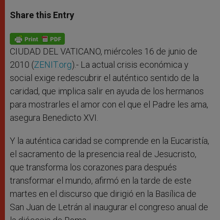
a
s
c
i
a
t
s
e
t
r
Share this Entry
s
e
b
t
e
A
n
o
e
p
g
o
r
p
e
k
r
CIUDAD DEL VATICANO, miércoles 16 de junio de
2010 (
ZENIT.org
).- La actual crisis económica y
social exige redescubrir el auténtico sentido de la
caridad, que implica salir en ayuda de los hermanos
para mostrarles el amor con el que el Padre les ama,
asegura Benedicto XVI.
Y la auténtica caridad se comprende en la Eucaristía,
el sacramento de la presencia real de Jesucristo,
que transforma los corazones para después
transformar el mundo, afirmó en la tarde de este
martes en el discurso que dirigió en la Basílica de
San Juan de Letrán al inaugurar el congreso anual de