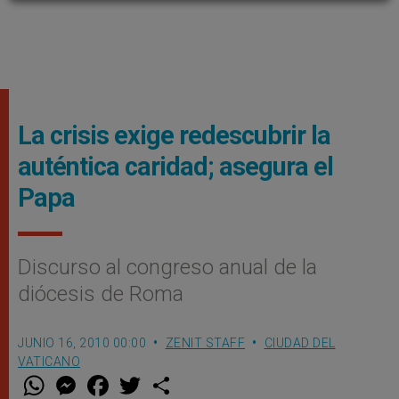
La crisis exige redescubrir la
auténtica caridad; asegura el
Papa
Discurso al congreso anual de la
diócesis de Roma
JUNIO 16, 2010 00:00
ZENIT STAFF
CIUDAD DEL
VATICANO
W
M
F
T
S
h
e
a
w
h