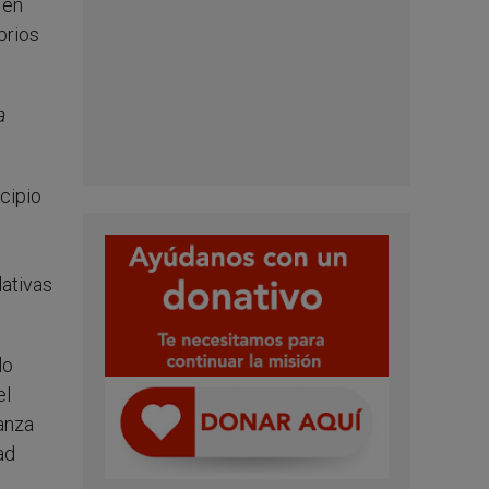
 en
brios
a
ncipio
s
lativas
lo
el
anza
ad