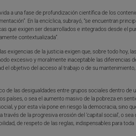
vida a una fase de profundización científica de los conten
mentación”. En la encíclica, subrayó, “se encuentran princi
cticas que exigen ser desarrollados e integrados desde el p
icamente contextualizada”.
las exigencias de la justicia exigen que, sobre todo hoy, la
do excesivo y moralmente inaceptable las diferencias d
d el objetivo del acceso al trabajo o de su mantenimiento,
o de las desigualdades entre grupos sociales dentro de 
sos países, o sea el aumento masivo de la pobreza en sent
social, y por esta vía pone en riesgo la democracia, sino qu
través de la progresiva erosión del ‘capital social’, o sea
bilidad, de respeto de las reglas, indispensables para toda