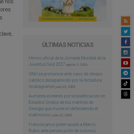
ue nos
lores
os
clave,
ÚLTIMAS NOTICIAS
Himno oficial de la Jornada Mundial de la
Juventud Seúl 2027
agosto 3, 2026
ONU se pronuncia ante caso de obispo
católico desaparecido por la dictadura
nicaragüense
julio 25, 2026
Aumenta el interés por la beatificación en
Estados Unidos de los mártires de
Georgia que murieron defendiendo el
matrimonio
julio 25, 2026
Franciscanos piden ayuda a Marco
Rubio ante persecución de colonos