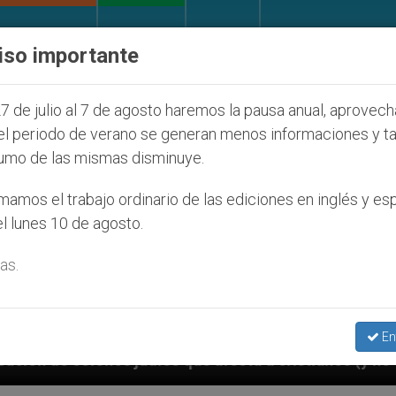
IGLESIA Y MUNDO
DOCUMENTOS
DONATIVOS
iso importante
7 de julio al 7 de agosto haremos la pausa anual, aprovec
el periodo de verano se generan menos informaciones y t
umo de las mismas disminuye.
amos el trabajo ordinario de las ediciones en inglés y es
l lunes 10 de agosto.
as.
En
que afecta a cristianos (y no sólo) en Tierra Santa