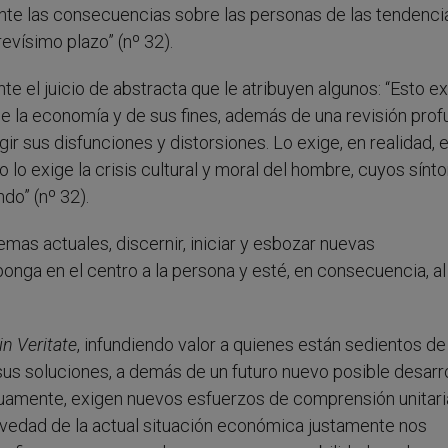
ente las consecuencias sobre las personas de las tendenci
evísimo plazo” (nº 32).
nte el juicio de abstracta que le atribuyen algunos: “Esto e
de la economía y de sus fines, además de una revisión prof
ir sus disfunciones y distorsiones. Lo exige, en realidad, e
 lo exige la crisis cultural y moral del hombre, cuyos sín
do” (nº 32).
lemas actuales, discernir, iniciar y esbozar nuevas
onga en el centro a la persona y esté, en consecuencia, al
in Veritate
, infundiendo valor a quienes están sedientos de
e sus soluciones, a demás de un futuro nuevo posible desarro
uamente, exigen nuevos esfuerzos de comprensión unitari
avedad de la actual situación económica justamente nos