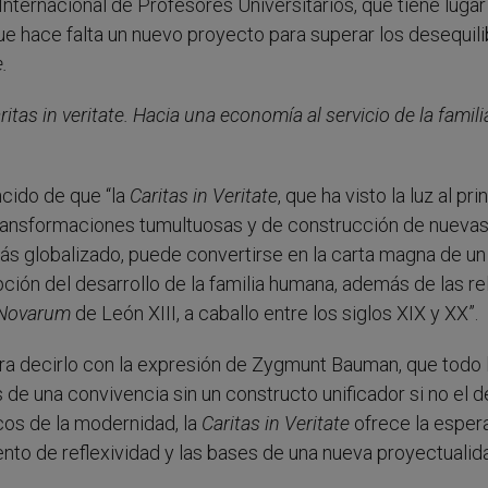
Internacional de Profesores Universitarios, que tiene lugar
e hace falta un nuevo proyecto para superar los desequili
.
ritas in veritate. Hacia una economía al servicio de la famili
ncido de que “la
Caritas in Veritate
, que ha visto la luz al pri
 transformaciones tumultuosas y de construcción de nueva
s globalizado, puede convertirse en la carta magna de un
ión del desarrollo de la familia humana, además de las re
Novarum
de León XIII, a caballo entre los siglos XIX y XX”.
ra decirlo con la expresión de Zygmunt Bauman, que todo 
 de una convivencia sin un constructo unificador si no el d
cos de la modernidad, la
Caritas in Veritate
ofrece la esper
ento de reflexividad y las bases de una nueva proyectualid