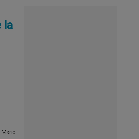
 la
z Mario