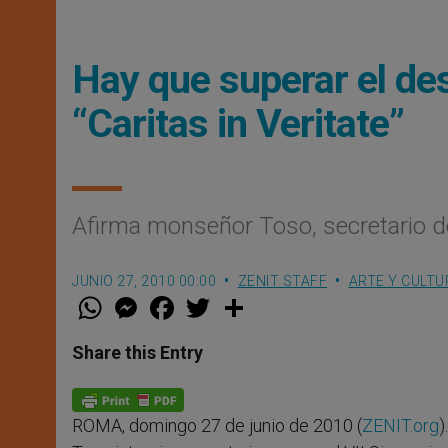
Hay que superar el dese
“Caritas in Veritate”
Afirma monseñor Toso, secretario de
JUNIO 27, 2010 00:00
ZENIT STAFF
ARTE Y CULTU
W
M
F
T
S
h
e
a
w
h
a
s
c
i
a
t
s
e
t
r
Share this Entry
s
e
b
t
e
A
n
o
e
p
g
o
r
p
e
k
ROMA, domingo 27 de junio de 2010 (
ZENIT.org
)
r