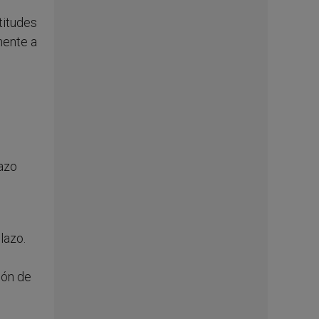
titudes
mente a
lazo
lazo.
ión de