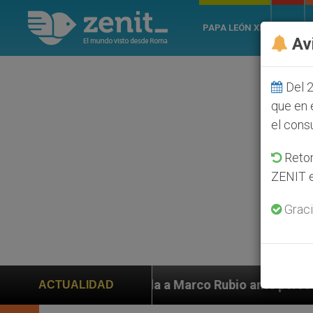
PAPA LEÓN XIV
ROMA
Av
Del 2
que en 
el cons
Retom
ZENIT e
Graci
uda a Marco Rubio ante persecución de colonos judíos 
ACTUALIDAD