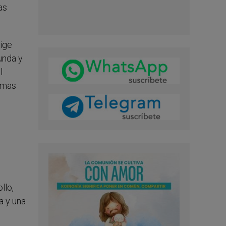
as
xige
unda y
l
tomas
llo,
a y una