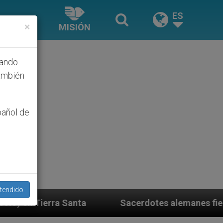
ES
×
MISIÓN
hando
ambién
pañol de
tendido
Sacerdotes alemanes fieles al Papa contestan a s