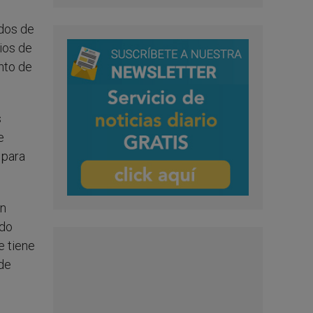
idos de
pios de
unto de
s
e
 para
un
ido
e tiene
 de