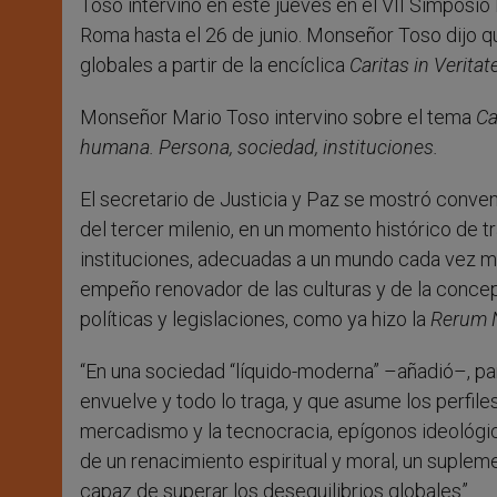
Toso intervino en este jueves en el VII Simposio 
Roma hasta el 26 de junio. Monseñor Toso dijo qu
globales a partir de la encíclica
Caritas in Veritate
Monseñor Mario Toso intervino sobre el tema
Ca
humana. Persona, sociedad, instituciones.
El secretario de Justicia y Paz se mostró conve
del tercer milenio, en un momento histórico de
instituciones, adecuadas a un mundo cada vez má
empeño renovador de las culturas y de la concepc
políticas y legislaciones, como ya hizo la
Rerum 
“En una sociedad “líquido-moderna” –añadió–, pa
envuelve y todo lo traga, y que asume los perfiles
mercadismo y la tecnocracia, epígonos ideológi
de un renacimiento espiritual y moral, un suplem
capaz de superar los desequilibrios globales”.