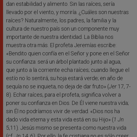
dan estabilidad y alimento. Sin las raíces, sería
llevado por el viento, y moriría. ¿Cuáles son nuestras
raíces? Naturalmente, los padres, la familia y la
cultura de nuestro país son un componente muy
importante de nuestra identidad. La Biblia nos
muestra otra más. El profeta Jeremías escribe:
«Bendito quien confía en el Señor y pone en el Señor
su confianza: será un árbol plantado junto al agua,
que junto a la corriente echa raíces; cuando llegue el
estío no lo sentirá, su hoja estará verde; en año de
sequía no se inquieta, no deja de dar fruto» (
Jer
17, 7-
8). Echar raíces, para el profeta, significa volver a
poner su confianza en Dios. De Él viene nuestra vida;
sin Él no podríamos vivir de verdad. «Dios nos ha
dado vida eterna y esta vida está en su Hijo» (
1 Jn
5,11). Jesús mismo se presenta como nuestra vida
(cf.
Jn
14, 6). Por ello, la fe cristiana no es sólo creer