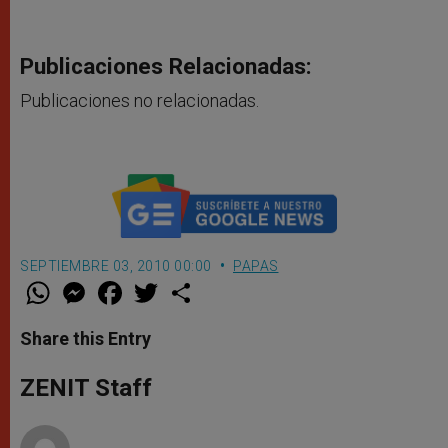
Publicaciones Relacionadas:
Publicaciones no relacionadas.
SEPTIEMBRE 03, 2010 00:00
PAPAS
W
M
F
T
S
h
e
a
w
h
a
s
c
i
a
t
s
e
t
r
Share this Entry
s
e
b
t
e
A
n
o
e
p
g
o
r
ZENIT Staff
p
e
k
r