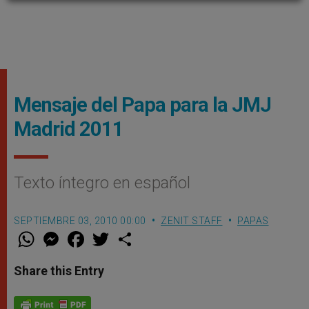
Mensaje del Papa para la JMJ
Madrid 2011
Texto íntegro en español
SEPTIEMBRE 03, 2010 00:00
ZENIT STAFF
PAPAS
W
M
F
T
S
h
e
a
w
h
a
s
c
i
a
t
s
e
t
r
Share this Entry
s
e
b
t
e
A
n
o
e
p
g
o
r