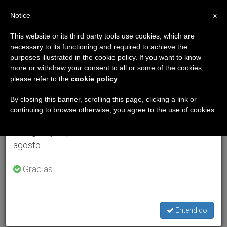
ES
Notice
×
x
Aviso importante
This website or its third party tools use cookies, which are
necessary to its functioning and required to achieve the
Del 27 de julio al 7 de agosto haremos la pausa
purposes illustrated in the cookie policy. If you want to know
anual, aprovechando que en el periodo de verano
more or withdraw your consent to all or some of the cookies,
please refer to the
cookie policy
.
se generan menos informaciones y también el
consumo de las mismas disminuye.
By closing this banner, scrolling this page, clicking a link or
continuing to browse otherwise, you agree to the use of cookies.
Retomamos el trabajo ordinario de las ediciones
en inglés y español de ZENIT el lunes 10 de
agosto.
Gracias.
Entendido