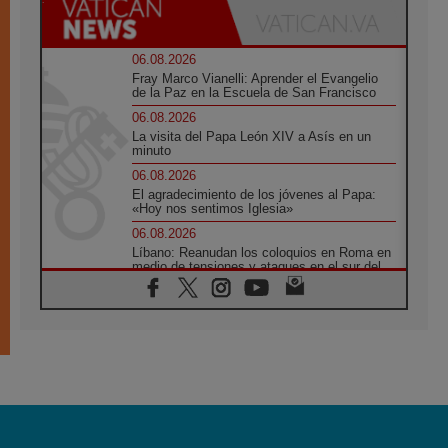
06.08.2026
Fray Marco Vianelli: Aprender el Evangelio
de la Paz en la Escuela de San Francisco
06.08.2026
La visita del Papa León XIV a Asís en un
minuto
06.08.2026
El agradecimiento de los jóvenes al Papa:
«Hoy nos sentimos Iglesia»
06.08.2026
Líbano: Reanudan los coloquios en Roma en
medio de tensiones y ataques en el sur del
país
06.08.2026
Hiroshima y Nagasaki, 81 años después.
Comienzan "Diez Días Oración por la Paz"
06.08.2026
Pizzaballa en Asís: los cristianos quieren
paz
06.08.2026
Sturla: La visita de León XIV será una buena