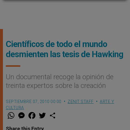
Científicos de todo el mundo
desmienten las tesis de Hawking
Un documental recoge la opinión de
treinta expertos sobre la creación
SEPTIEMBRE 07, 2010 00:00
ZENIT STAFF
ARTE Y
CULTURA
W
M
F
T
S
h
e
a
w
h
a
s
c
i
a
t
s
e
t
r
Share this Entry