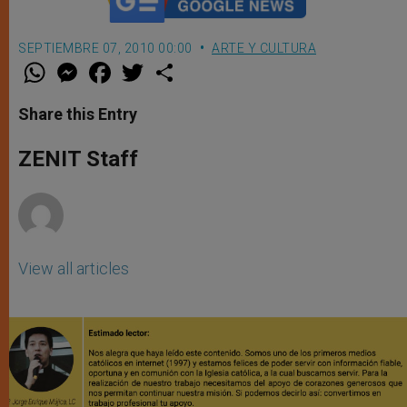
SEPTIEMBRE 07, 2010 00:00
ARTE Y CULTURA
W
M
F
T
S
h
e
a
w
h
a
s
c
i
a
t
s
e
t
r
Share this Entry
s
e
b
t
e
A
n
o
e
p
g
o
r
ZENIT Staff
p
e
k
r
View all articles