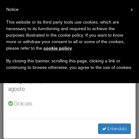
ES
Notice
×
x
Aviso importante
This website or its third party tools use cookies, which are
necessary to its functioning and required to achieve the
Del 27 de julio al 7 de agosto haremos la pausa
purposes illustrated in the cookie policy. If you want to know
anual, aprovechando que en el periodo de verano
more or withdraw your consent to all or some of the cookies,
please refer to the
cookie policy
.
se generan menos informaciones y también el
consumo de las mismas disminuye.
By closing this banner, scrolling this page, clicking a link or
continuing to browse otherwise, you agree to the use of cookies.
Retomamos el trabajo ordinario de las ediciones
en inglés y español de ZENIT el lunes 10 de
agosto.
Gracias.
Entendido