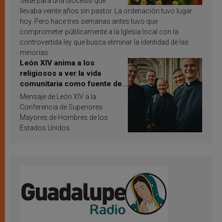
Sede para una diócesis que
llevaba veinte años sin pastor. La ordenación tuvo lugar
hoy. Pero hace tres semanas antes tuvo que
comprometer públicamente a la Iglesia local con la
controvertida ley que busca eliminar la identidad de las
minorías.
León XIV anima a los
religiosos a ver la vida
comunitaria como fuente de
inspiración y santificación
Mensaje de León XIV a la
Conferencia de Superiores
Mayores de Hombres de los
Estados Unidos