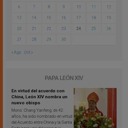
6
7
8
9
10
11
12
13
14
15
16
17
18
19
20
21
22
23
24
25
26
27
28
29
30
« Ago
Oct »
PAPA LEÓN XIV
En virtud del acuerdo con
China, León XIV nombra un
nuevo obispo
Mons. Chang Yanfeng, de 42
años, ha sido nombrado en virtud
del Acuerdo entre China y la Santa