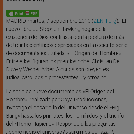
s
e
b
t
e
A
n
o
e
p
g
o
r
p
e
k
r
MADRID, martes, 7 septiembre 2010 (
ZENIT.org
).- El
nuevo libro de Stephen Hawking negando la
existencia de Dios contrasta con la postura de más
de treinta científicos expresadas en la reciente serie
de documentales titulada «El Origen del Hombre».
Entre ellos, figuran los premios nobel Christian De
Duve y Werner Arber. Algunos son creyentes –
judíos, católicos o protestantes– y otros no.
La serie de nueve documentales «El Origen del
Hombre», realizada por Goya Producciones,
investiga el desarrollo del Universo desde el «Big
Bang» hasta los primates, los homínidos, y el triunfo
del «Homo Hapiens». Responde a las preguntas
¿cómo nació el universo? ¿surgimos por azar?,