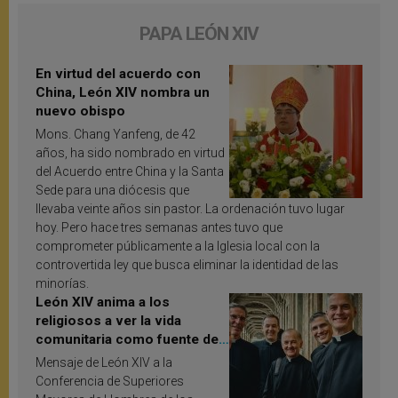
PAPA LEÓN XIV
En virtud del acuerdo con
China, León XIV nombra un
nuevo obispo
Mons. Chang Yanfeng, de 42
años, ha sido nombrado en virtud
del Acuerdo entre China y la Santa
Sede para una diócesis que
llevaba veinte años sin pastor. La ordenación tuvo lugar
hoy. Pero hace tres semanas antes tuvo que
comprometer públicamente a la Iglesia local con la
controvertida ley que busca eliminar la identidad de las
minorías.
León XIV anima a los
religiosos a ver la vida
comunitaria como fuente de
inspiración y santificación
Mensaje de León XIV a la
Conferencia de Superiores