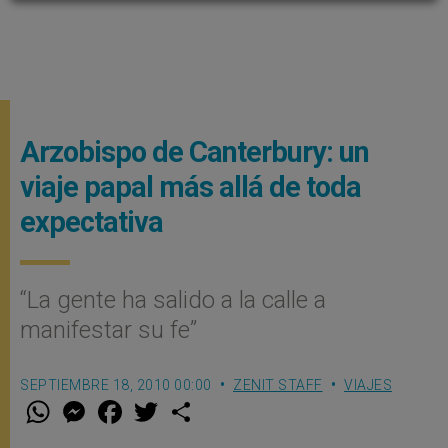
Arzobispo de Canterbury: un
viaje papal más allá de toda
expectativa
“La gente ha salido a la calle a
manifestar su fe”
SEPTIEMBRE 18, 2010 00:00
ZENIT STAFF
VIAJES
W
M
F
T
S
h
e
a
w
h
a
s
c
i
a