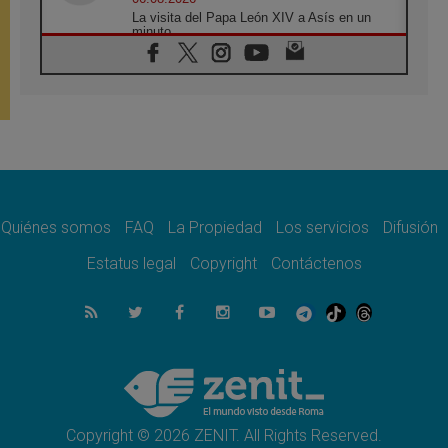
La visita del Papa León XIV a Asís en un
minuto
06.08.2026
El agradecimiento de los jóvenes al Papa:
«Hoy nos sentimos Iglesia»
06.08.2026
Líbano: Reanudan los coloquios en Roma en
medio de tensiones y ataques en el sur del
país
06.08.2026
Hiroshima y Nagasaki, 81 años después.
Comienzan "Diez Días Oración por la Paz"
Quiénes somos
FAQ
La Propiedad
Los servicios
Difusión
06.08.2026
Estatus legal
Copyright
Contáctenos
Pizzaballa en Asís: los cristianos quieren
paz
06.08.2026
Sturla: La visita de León XIV será una buena
noticia para todo el Uruguay
06.08.2026
León XIV: La revolución del Evangelio
derriba los muros que separan
Copyright © 2026 ZENIT. All Rights Reserved.