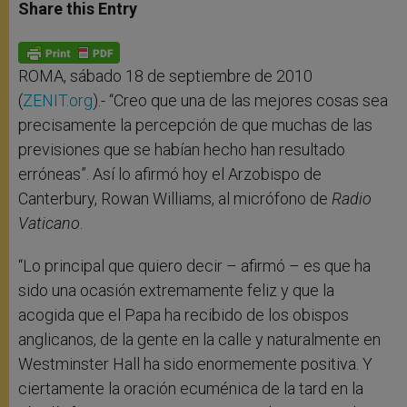
t
s
e
t
r
Share this Entry
s
e
b
t
e
A
n
o
e
p
g
o
r
p
e
k
r
ROMA, sábado 18 de septiembre de 2010
(
ZENIT.org
).- “Creo que una de las mejores cosas sea
precisamente la percepción de que muchas de las
previsiones que se habían hecho han resultado
erróneas”. Así lo afirmó hoy el Arzobispo de
Canterbury, Rowan Williams, al micrófono de
Radio
Vaticano
.
“Lo principal que quiero decir – afirmó – es que ha
sido una ocasión extremamente feliz y que la
acogida que el Papa ha recibido de los obispos
anglicanos, de la gente en la calle y naturalmente en
Westminster Hall ha sido enormemente positiva. Y
ciertamente la oración ecuménica de la tard en la