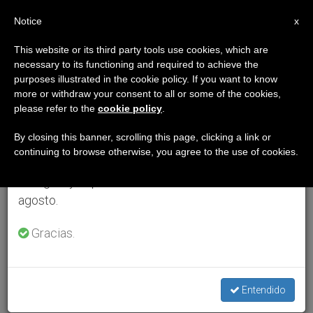
ES
Notice
×
x
Aviso importante
This website or its third party tools use cookies, which are
necessary to its functioning and required to achieve the
Del 27 de julio al 7 de agosto haremos la pausa
purposes illustrated in the cookie policy. If you want to know
anual, aprovechando que en el periodo de verano
more or withdraw your consent to all or some of the cookies,
please refer to the
cookie policy
.
se generan menos informaciones y también el
consumo de las mismas disminuye.
By closing this banner, scrolling this page, clicking a link or
continuing to browse otherwise, you agree to the use of cookies.
Retomamos el trabajo ordinario de las ediciones
en inglés y español de ZENIT el lunes 10 de
agosto.
Gracias.
Entendido