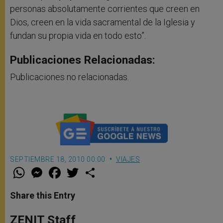
personas absolutamente corrientes que creen en
Dios, creen en la vida sacramental de la Iglesia y
fundan su propia vida en todo esto”.
Publicaciones Relacionadas:
Publicaciones no relacionadas.
SEPTIEMBRE 18, 2010 00:00
VIAJES
W
M
F
T
S
h
e
a
w
h
a
s
c
i
a
t
s
e
t
r
Share this Entry
s
e
b
t
e
A
n
o
e
p
g
o
r
ZENIT Staff