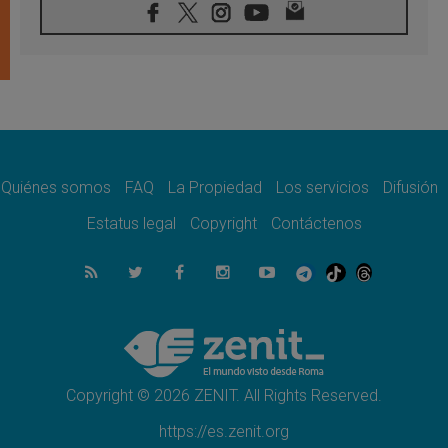
07.08.2026
Programa oficial del Viaje Apostólico del
Papa León XIV a Francia
07.08.2026
Obispos de Ecuador: El bien de las familias
no admite premuras legislativas
06.08.2026
Cardenal Parolin: La paz comienza con la
empatía al dolor del otro
Quiénes somos
FAQ
La Propiedad
Los servicios
Difusión
06.08.2026
Fray Marco Vianelli: Aprender el Evangelio
Estatus legal
Copyright
Contáctenos
de la Paz en la Escuela de San Francisco
06.08.2026
La visita del Papa León XIV a Asís en un
minuto
06.08.2026
El agradecimiento de los jóvenes al Papa:
«Hoy nos sentimos Iglesia»
Copyright © 2026 ZENIT. All Rights Reserved.
https://es.zenit.org