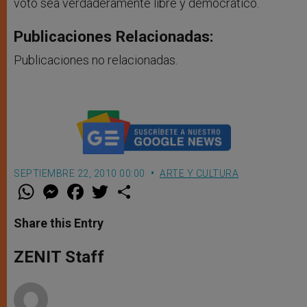
voto sea verdaderamente libre y democrático.
Publicaciones Relacionadas:
Publicaciones no relacionadas.
SEPTIEMBRE 22, 2010 00:00
ARTE Y CULTURA
W
M
F
T
S
h
e
a
w
h
a
s
c
i
a
t
s
e
t
r
Share this Entry
s
e
b
t
e
A
n
o
e
p
g
o
r
ZENIT Staff
p
e
k
r