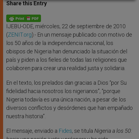
t
s
e
t
r
Share this Entry
s
e
b
t
e
A
n
o
e
p
g
o
r
p
e
k
r
IJEBU-ODE, miércoles, 22 de septiembre de 2010
(
ZENIT.org
).- En un mensaje publicado con motivo de
los 50 años de la independencia nacional, los
obispos de Nigeria han denunciado la situación del
país y piden a los fieles de todas las religiones que
colaboren para crear una realidad justa y solidaria.
En el texto, los prelados dan gracias a Dios “por Su
fidelidad hacia nosotros los nigerianos”, “porque
Nigeria todavía es una única nación, a pesar de los
diversos conflictos y desórdenes que han empañado
nuestra historia”.
El mensaje, enviado a
Fides
, se titula
Nigeria a los 50: