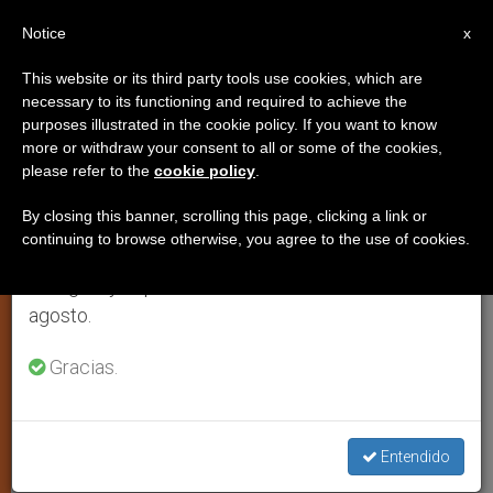
ES
Notice
×
x
Aviso importante
This website or its third party tools use cookies, which are
necessary to its functioning and required to achieve the
Del 27 de julio al 7 de agosto haremos la pausa
purposes illustrated in the cookie policy. If you want to know
“Cristianos y musulmanes deben
anual, aprovechando que en el periodo de verano
more or withdraw your consent to all or some of the cookies,
please refer to the
cookie policy
.
se generan menos informaciones y también el
colaborar en la construcción de
consumo de las mismas disminuye.
Nigeria”
By closing this banner, scrolling this page, clicking a link or
continuing to browse otherwise, you agree to the use of cookies.
Retomamos el trabajo ordinario de las ediciones
en inglés y español de ZENIT el lunes 10 de
La conferencia episcopal denuncia los
agosto.
males que aquejan al país
Gracias.
SEPTIEMBRE 22, 2010 00:00
ZENIT STAFF
ARTE Y
CULTURA
W
M
F
T
S
Entendido
h
e
a
w
h
a
s
c
i
a