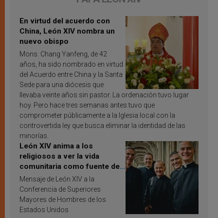
En virtud del acuerdo con
China, León XIV nombra un
nuevo obispo
Mons. Chang Yanfeng, de 42
años, ha sido nombrado en virtud
del Acuerdo entre China y la Santa
Sede para una diócesis que
llevaba veinte años sin pastor. La ordenación tuvo lugar
hoy. Pero hace tres semanas antes tuvo que
comprometer públicamente a la Iglesia local con la
controvertida ley que busca eliminar la identidad de las
minorías.
León XIV anima a los
religiosos a ver la vida
comunitaria como fuente de
inspiración y santificación
Mensaje de León XIV a la
Conferencia de Superiores
Mayores de Hombres de los
Estados Unidos