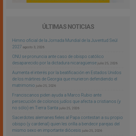
ÚLTIMAS NOTICIAS
Himno oficial de la Jornada Mundial de la Juventud Seúl
2027
agosto 3, 2026
ONU se pronuncia ante caso de obispo católico
desaparecido por la dictadura nicaragüense
julio 25, 2026
Aumenta el interés por la beatificación en Estados Unidos
de los mártires de Georgia que murieron defendiendo el
matrimonio
julio 25, 2026
Franciscanos piden ayuda a Marco Rubio ante
persecución de colonos judíos que afecta a cristianos (y
no sólo) en Tierra Santa
julio 25, 2026
Sacerdotes alemanes fieles al Papa contestan a su propio
obispo (y cardenal) quien les orilla a bendecir parejas del
mismo sexo en importante diócesis
julio 25, 2026