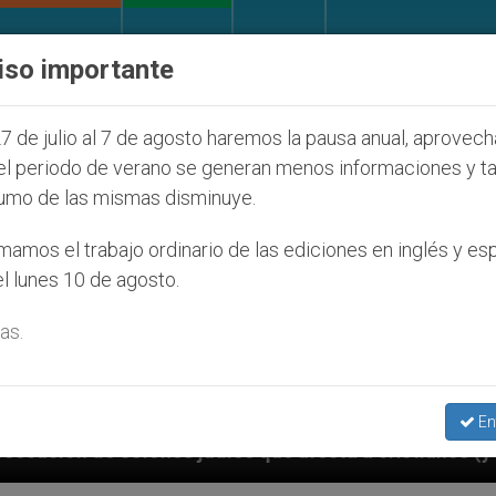
IGLESIA Y MUNDO
DOCUMENTOS
DONATIVOS
iso importante
7 de julio al 7 de agosto haremos la pausa anual, aprovec
el periodo de verano se generan menos informaciones y t
umo de las mismas disminuye.
amos el trabajo ordinario de las ediciones en inglés y es
l lunes 10 de agosto.
as.
En
os que afecta a cristianos (y no sólo) en Tierra Sant