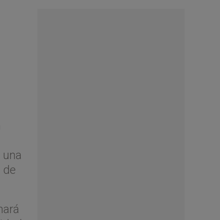
n
á una
9 de
nará