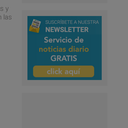
s y
n las