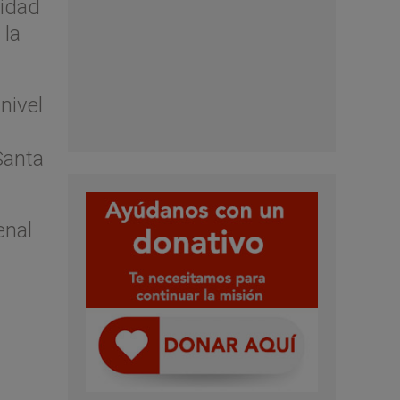
sidad
 la
nivel
Santa
enal