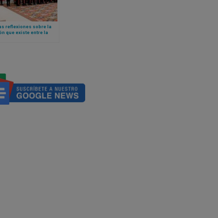
s reflexiones sobre la
ón que existe entre la
stración de justicia y el
de la unidad, según el
León XIV