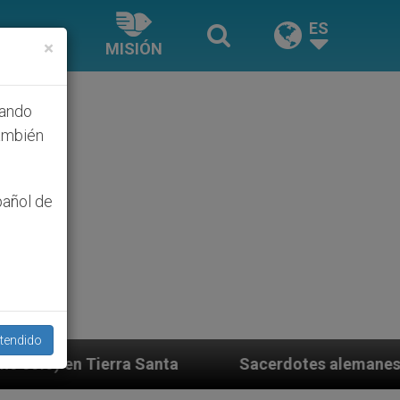
ES
×
MISIÓN
hando
ambién
pañol de
tendido
a
Sacerdotes alemanes fieles al Papa contestan