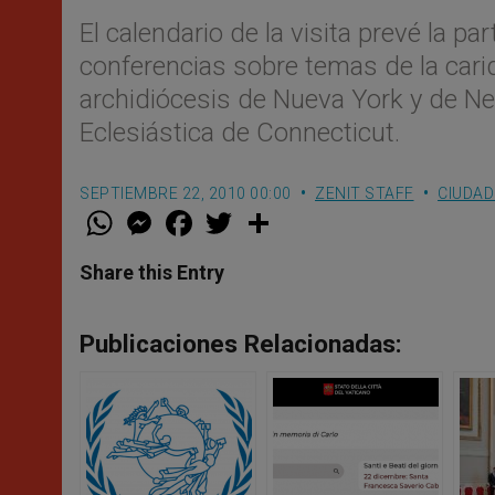
El calendario de la visita prevé la p
conferencias sobre temas de la carid
archidiócesis de Nueva York y de New
Eclesiástica de Connecticut.
SEPTIEMBRE 22, 2010 00:00
ZENIT STAFF
CIUDAD
W
M
F
T
S
h
e
a
w
h
a
s
c
i
a
t
s
e
t
r
Share this Entry
s
e
b
t
e
A
n
o
e
p
g
o
r
p
e
k
Publicaciones Relacionadas:
r