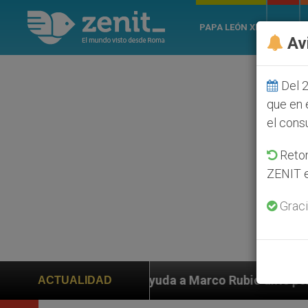
PAPA LEÓN XIV
ROMA
Av
Del 2
que en 
el cons
Retom
ZENIT e
Graci
 ayuda a Marco Rubio ante persecución de colonos judí
ACTUALIDAD