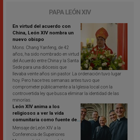
PAPA LEÓN XIV
En virtud del acuerdo con
China, León XIV nombra un
nuevo obispo
Mons. Chang Yanfeng, de 42
años, ha sido nombrado en virtud
del Acuerdo entre China y la Santa
Sede para una diócesis que
llevaba veinte años sin pastor. La ordenación tuvo lugar
hoy. Pero hace tres semanas antes tuvo que
comprometer públicamente a la Iglesia local con la
controvertida ley que busca eliminar la identidad de las
minorías.
León XIV anima a los
religiosos a ver la vida
comunitaria como fuente de
inspiración y santificación
Mensaje de León XIV a la
Conferencia de Superiores