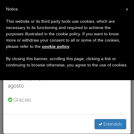
ES
Notice
×
x
Aviso importante
This website or its third party tools use cookies, which are
necessary to its functioning and required to achieve the
Del 27 de julio al 7 de agosto haremos la pausa
purposes illustrated in the cookie policy. If you want to know
anual, aprovechando que en el periodo de verano
more or withdraw your consent to all or some of the cookies,
please refer to the
cookie policy
.
se generan menos informaciones y también el
consumo de las mismas disminuye.
By closing this banner, scrolling this page, clicking a link or
continuing to browse otherwise, you agree to the use of cookies.
Retomamos el trabajo ordinario de las ediciones
en inglés y español de ZENIT el lunes 10 de
agosto.
Gracias.
Entendido