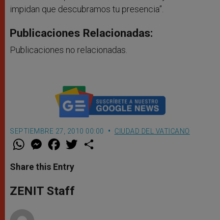
impidan que descubramos tu presencia”.
Publicaciones Relacionadas:
Publicaciones no relacionadas.
SEPTIEMBRE 27, 2010 00:00
CIUDAD DEL VATICANO
W
M
F
T
S
h
e
a
w
h
a
s
c
i
a
t
s
e
t
r
Share this Entry
s
e
b
t
e
A
n
o
e
p
g
o
r
ZENIT Staff
p
e
k
r