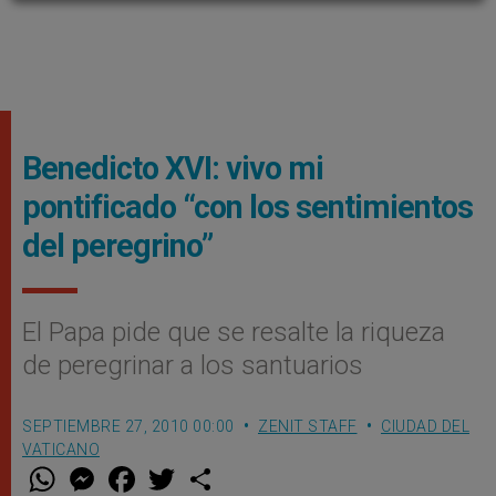
Benedicto XVI: vivo mi
pontificado “con los sentimientos
del peregrino”
El Papa pide que se resalte la riqueza
de peregrinar a los santuarios
SEPTIEMBRE 27, 2010 00:00
ZENIT STAFF
CIUDAD DEL
VATICANO
W
M
F
T
S
h
e
a
w
h