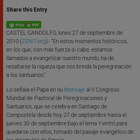
a
s
c
i
a
t
s
e
t
r
Share this Entry
s
e
b
t
e
A
n
o
e
p
g
o
r
p
e
k
r
CASTEL GANDOLFO, lunes 27 de septiembre de
2010 (
ZENIT.org
).- “En estos momentos históricos,
en los que, con más fuerza si cabe, estamos
llamados a evangelizar nuestro mundo, ha de
resaltarse la riqueza que nos brinda la peregrinación
a los santuarios”.
Lo señala el Papa en su
Mensaje
al II Congreso
Mundial de Pastoral de Peregrinaciones y
Santuarios, que se celebra en Santiago de
Compostela desde hoy 27 de septiembre hasta el
jueves 30 de septiembre bajo el lema
Y entró para
quedarse con ellos
, tomado del pasaje evangélico de