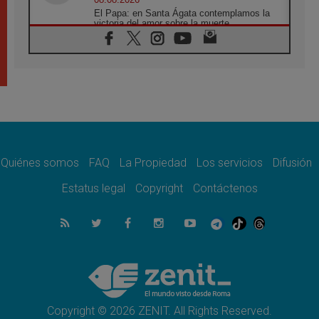
El Papa: en Santa Ágata contemplamos la
victoria del amor sobre la muerte
08.08.2026
León XIV visitará el Santuario de la Madre
del Buen Consejo de Genazzano
07.08.2026
Filipinas: el Vicariato Apostólico de Calapán
se convierte en diócesis
07.08.2026
Honduras: Los desplazados invisibles de una
crisis olvidada
Quiénes somos
FAQ
La Propiedad
Los servicios
Difusión
07.08.2026
Bokalic: "En Argentina el Papa León señalará
Estatus legal
Copyright
Contáctenos
el compromiso del cristiano"
07.08.2026
La matanza de niños en Gaza no cesa: 300
muertos en 300 días
07.08.2026
Tagle: La guerra desfigura el mundo, solo la
revelación de Dios lo transfigura
Copyright © 2026 ZENIT. All Rights Reserved.