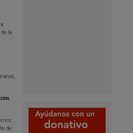
 a
 de la
sianas,
ión.
nemos
te de