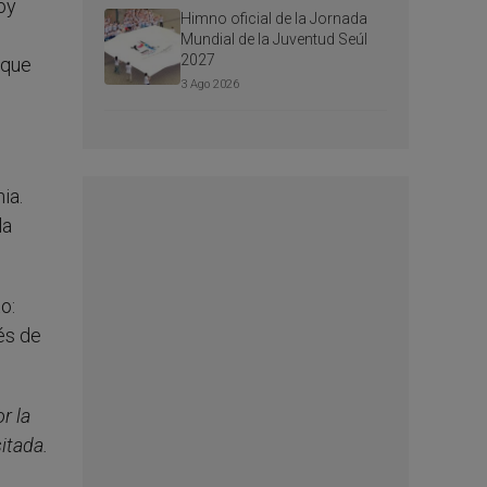
oy
Himno oficial de la Jornada
Mundial de la Juventud Seúl
2027
 que
3 Ago 2026
ia.
la
o:
vés de
r la
itada.