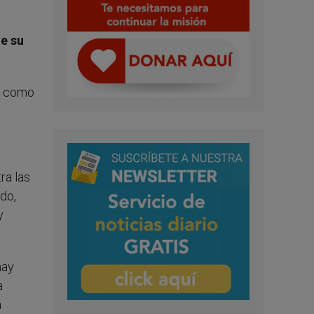
ue su
s» como
ra las
do,
y
hay
a
a