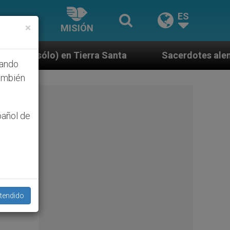
ES
×
MISIÓN
a Santa
Sacerdotes alemanes fieles al Papa cont
hando
ambién
pañol de
tendido