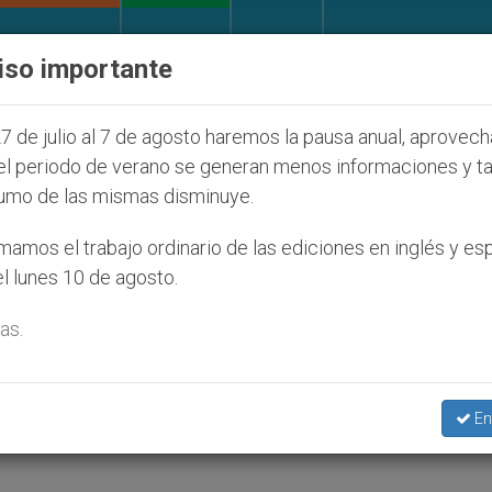
IGLESIA Y MUNDO
DOCUMENTOS
DONATIVOS
iso importante
s judíos que afecta a cristianos (y no sólo) en Tierr
7 de julio al 7 de agosto haremos la pausa anual, aprovec
el periodo de verano se generan menos informaciones y t
umo de las mismas disminuye.
a de la Iglesia en Myanmar
amos el trabajo ordinario de las ediciones en inglés y es
l lunes 10 de agosto.
as.
 Nwe Ni Moe
En
LIDAD