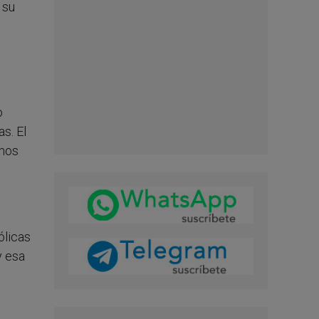
 su
o
s. El
emos
ólicas
y esa