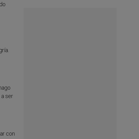
ido
ría.
 hago
 a ser
jar con