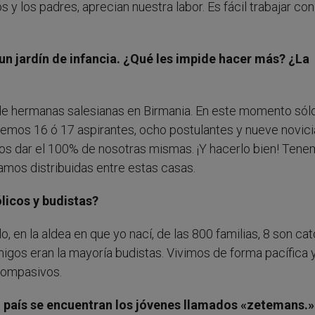
s y los padres, aprecian nuestra labor. Es fácil trabajar con
un jardín de infancia. ¿Qué les impide hacer más? ¿La
 de hermanas salesianas en Birmania. En este momento sól
mos 16 ó 17 aspirantes, ocho postulantes y nueve novicia
s dar el 100% de nosotras mismas. ¡Y hacerlo bien! Ten
mos distribuidas entre estas casas.
ólicos y budistas?
 en la aldea en que yo nací, de las 800 familias, 8 son cat
igos eran la mayoría budistas. Vivimos de forma pacífica 
compasivos.
su país se encuentran los jóvenes llamados «zetemans.»