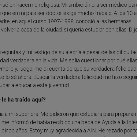
nsé en hacerme religiosa. Mi ambición era ser médico par
rque en mi país ser doctor exige mucho trabajo. A los 10 
padre, en aquel curso 1997-1998, conoció a las hermanas
lver a casa de la ciudad, si quería estudiar con ellas. Dij
untas y fui testigo de su alegría a pesar de las dificulta
dad verdadera en la vida. Me solía cuestionar por qué ella
iempre y, luego, me di cuenta de que su verdadera felicidad
to lo sé ahora. Buscar la verdadera felicidad me hizo seguir
yudar a educar a esta juventud.
le ha traído aquí?
a a mi superiora. Me pidieron que estudiara para prepara
 me informó de había recibido una beca de Ayuda a la Igle
 cinco años. Estoy muy agradecida a AIN. He rezado por 