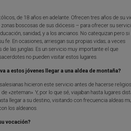
licos, de 18 años en adelante. Ofrecen tres años de su vi
 zonas boscosas de sus diócesis – para ofrecer su servici
 educación, sanidad, y a los ancianos. No catequizan pero si 
u fe. En ocasiones, arriesgan sus propias vidas; a veces
 de las junglas. Es un servicio muy importante el que
sacerdotes no pueden visitar estos lugares.
eva a estos jóvenes llegar a una aldea de montaña?
lesianas hicieron este servicio antes de hacerse religios
de «zeteman». Y, por lo que sé, viajaban hasta lugares dist
asta llegar a su destino, visitando con frecuencia aldeas m
 con los aldeanos.
su vocación?