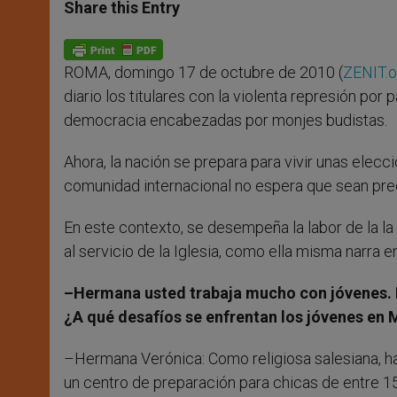
t
s
e
t
r
Share this Entry
s
e
b
t
e
A
n
o
e
p
g
o
r
p
e
k
ROMA, domingo 17 de octubre de 2010 (
ZENIT.o
r
diario los titulares con la violenta represión por
democracia encabezadas por monjes budistas.
Ahora, la nación se prepara para vivir unas elec
comunidad internacional no espera que sean pr
En este contexto, se desempeña la labor de la l
al servicio de la Iglesia, como ella misma narra e
–Hermana usted trabaja mucho con jóvenes. 
¿A qué desafíos se enfrentan los jóvenes en
–Hermana Verónica: Como religiosa salesiana, 
un centro de preparación para chicas de entre 1