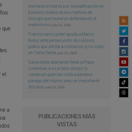
a
Aumenta el interés por la beatificación en
años
Estados Unidos de los mártires de
Georgia que murieron defendiendo el
matrimonio
julio 25, 2026
e que
Franciscanos piden ayuda a Marco
Rubio ante persecución de colonos
judíos que afecta a cristianos (y no sólo)
des.
en Tierra Santa
julio 25, 2026
s
Sacerdotes alemanes fieles al Papa
contestan a su propio obispo (y
 el
cardenal) quien les orilla a bendecir
parejas del mismo sexo en importante
diócesis
julio 25, 2026
rme a
PUBLICACIONES MÁS
sia
VISTAS
todos