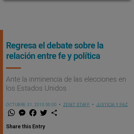
Regresa el debate sobre la
relación entre fe y política
Ante la inminencia de las elecciones en
los Estados Unidos
OCTUBRE 31, 2010 00:00
ZENIT STAFF
JUSTICIA Y PAZ
W
M
F
T
S
h
e
a
w
h
a
s
c
i
a
t
s
e
t
r
Share this Entry
s
e
b
t
e