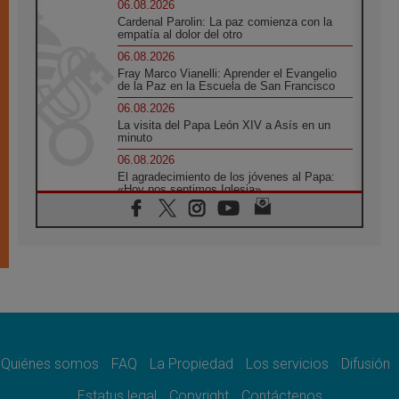
06.08.2026
Cardenal Parolin: La paz comienza con la
empatía al dolor del otro
06.08.2026
Fray Marco Vianelli: Aprender el Evangelio
de la Paz en la Escuela de San Francisco
06.08.2026
La visita del Papa León XIV a Asís en un
minuto
06.08.2026
El agradecimiento de los jóvenes al Papa:
«Hoy nos sentimos Iglesia»
06.08.2026
Líbano: Reanudan los coloquios en Roma en
medio de tensiones y ataques en el sur del
país
06.08.2026
Hiroshima y Nagasaki, 81 años después.
Comienzan "Diez Días Oración por la Paz"
06.08.2026
Pizzaballa en Asís: los cristianos quieren
paz
Quiénes somos
FAQ
La Propiedad
Los servicios
Difusión
06.08.2026
Estatus legal
Copyright
Contáctenos
Sturla: La visita de León XIV será una buena