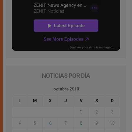
NOTICIAS POR DÍA
octubre 2010
L
M
X
J
V
S
D
1
2
3
4
5
6
7
8
9
10