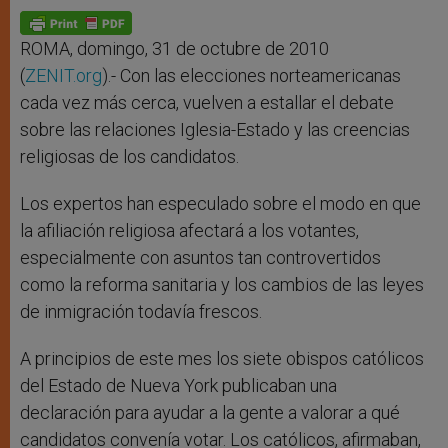
A
n
o
e
p
g
o
r
p
e
k
r
ROMA, domingo, 31 de octubre de 2010
(
ZENIT.org
).- Con las elecciones norteamericanas
cada vez más cerca, vuelven a estallar el debate
sobre las relaciones Iglesia-Estado y las creencias
religiosas de los candidatos.
Los expertos han especulado sobre el modo en que
la afiliación religiosa afectará a los votantes,
especialmente con asuntos tan controvertidos
como la reforma sanitaria y los cambios de las leyes
de inmigración todavía frescos.
A principios de este mes los siete obispos católicos
del Estado de Nueva York publicaban una
declaración para ayudar a la gente a valorar a qué
candidatos convenía votar. Los católicos, afirmaban,