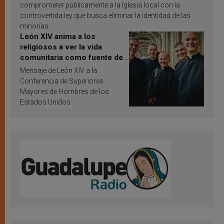
comprometer públicamente a la Iglesia local con la
controvertida ley que busca eliminar la identidad de las
minorías.
León XIV anima a los
religiosos a ver la vida
comunitaria como fuente de
inspiración y santificación
Mensaje de León XIV a la
Conferencia de Superiores
Mayores de Hombres de los
Estados Unidos