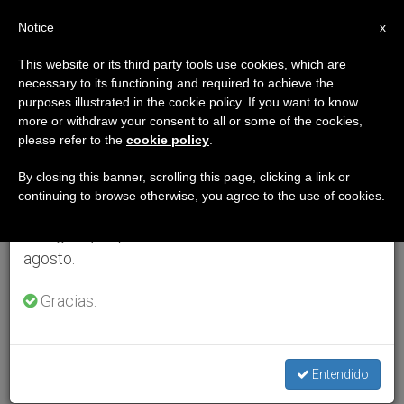
ES
Notice
×
x
Aviso importante
This website or its third party tools use cookies, which are
necessary to its functioning and required to achieve the
Del 27 de julio al 7 de agosto haremos la pausa
purposes illustrated in the cookie policy. If you want to know
anual, aprovechando que en el periodo de verano
more or withdraw your consent to all or some of the cookies,
please refer to the
cookie policy
.
se generan menos informaciones y también el
consumo de las mismas disminuye.
By closing this banner, scrolling this page, clicking a link or
continuing to browse otherwise, you agree to the use of cookies.
Retomamos el trabajo ordinario de las ediciones
en inglés y español de ZENIT el lunes 10 de
agosto.
Gracias.
Entendido