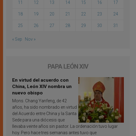
11
12
13
14
15
16
17
18
19
20
21
22
23
24
25
26
27
28
29
30
31
« Sep
Nov »
PAPA LEÓN XIV
En virtud del acuerdo con
China, León XIV nombra un
nuevo obispo
Mons. Chang Yanfeng, de 42
años, ha sido nombrado en virtud
del Acuerdo entre China y la Santa
Sede para una diócesis que
llevaba veinte años sin pastor. La ordenación tuvo lugar
hoy. Pero hace tres semanas antes tuvo que