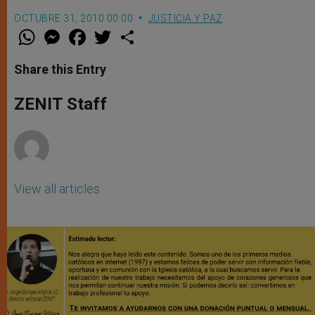
OCTUBRE 31, 2010 00:00
JUSTICIA Y PAZ
W
M
F
T
S
h
e
a
w
h
a
s
c
i
a
t
s
e
t
r
Share this Entry
s
e
b
t
e
A
n
o
e
p
g
o
r
ZENIT Staff
p
e
k
r
View all articles