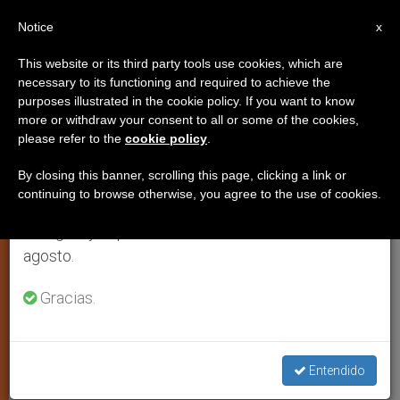
ES
Notice
×
x
Aviso importante
This website or its third party tools use cookies, which are
necessary to its functioning and required to achieve the
Del 27 de julio al 7 de agosto haremos la pausa
purposes illustrated in the cookie policy. If you want to know
Discurso del Papa a los obispos
anual, aprovechando que en el periodo de verano
more or withdraw your consent to all or some of the cookies,
please refer to the
cookie policy
.
se generan menos informaciones y también el
de Filipinas en visita “ad Limina”
consumo de las mismas disminuye.
By closing this banner, scrolling this page, clicking a link or
continuing to browse otherwise, you agree to the use of cookies.
Retomamos el trabajo ordinario de las ediciones
«La Iglesia siempre debe tratar de
en inglés y español de ZENIT el lunes 10 de
encontrar su propia voz»
agosto.
NOVIEMBRE 29, 2010 00:00
ZENIT STAFF
ARTE Y
Gracias.
CULTURA
W
M
F
T
S
h
e
a
w
h
a
s
c
i
a
t
s
e
t
r
Entendido
Share this Entry
s
e
b
t
e