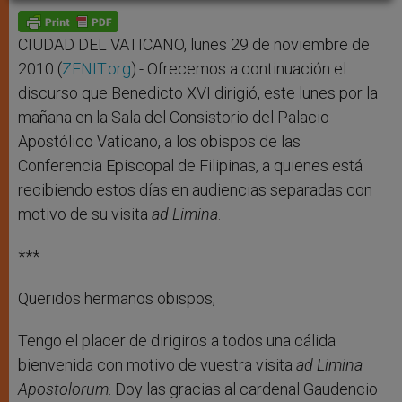
A
n
o
e
p
g
o
r
p
e
k
r
CIUDAD DEL VATICANO, lunes 29 de noviembre de
2010 (
ZENIT.org
).- Ofrecemos a continuación el
discurso que Benedicto XVI dirigió, este lunes por la
mañana en la Sala del Consistorio del Palacio
Apostólico Vaticano, a los obispos de las
Conferencia Episcopal de Filipinas, a quienes está
recibiendo estos días en audiencias separadas con
motivo de su visita
ad Limina
.
***
Queridos hermanos obispos,
Tengo el placer de dirigiros a todos una cálida
bienvenida con motivo de vuestra visita
ad Limina
Apostolorum
. Doy las gracias al cardenal Gaudencio