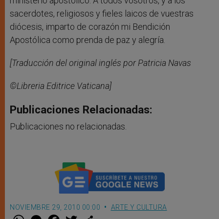
ministerio apostólico. A todos vosotros, y a los
sacerdotes, religiosos y fieles laicos de vuestras
diócesis, imparto de corazón mi Bendición
Apostólica como prenda de paz y alegría.
[Traducción del original inglés por Patricia Navas
©Libreria Editrice Vaticana]
Publicaciones Relacionadas:
Publicaciones no relacionadas.
NOVIEMBRE 29, 2010 00:00
ARTE Y CULTURA
W
M
F
T
S