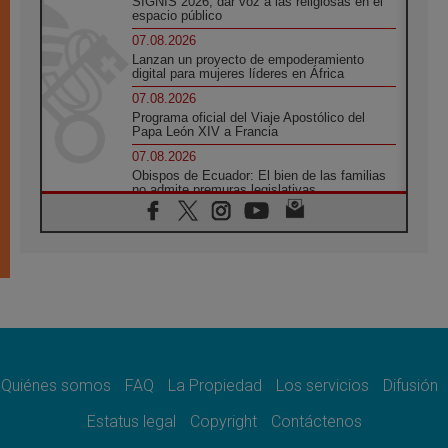
SIGNIS 2026, dar voz a las religiosas en el
espacio público
07.08.2026
Lanzan un proyecto de empoderamiento
digital para mujeres líderes en África
07.08.2026
Programa oficial del Viaje Apostólico del
Papa León XIV a Francia
07.08.2026
Obispos de Ecuador: El bien de las familias
no admite premuras legislativas
06.08.2026
Cardenal Parolin: La paz comienza con la
empatía al dolor del otro
06.08.2026
Fray Marco Vianelli: Aprender el Evangelio
de la Paz en la Escuela de San Francisco
06.08.2026
La visita del Papa León XIV a Asís en un
minuto
Quiénes somos
FAQ
La Propiedad
Los servicios
Difusión
06.08.2026
El agradecimiento de los jóvenes al Papa:
Estatus legal
Copyright
Contáctenos
«Hoy nos sentimos Iglesia»
06.08.2026