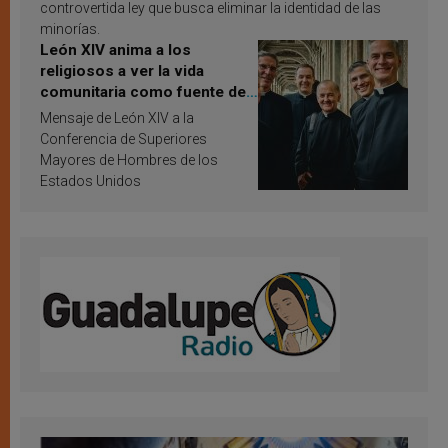
controvertida ley que busca eliminar la identidad de las
minorías.
León XIV anima a los
religiosos a ver la vida
comunitaria como fuente de
inspiración y santificación
Mensaje de León XIV a la
Conferencia de Superiores
Mayores de Hombres de los
Estados Unidos