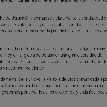
les decididamente a superar las divisiones y las injusticia
adre de Jerusalén y se muestra claramente la continuidad c
uerda el valor de la Iglesia primitiva que daba fielmente
 tenemos que trabajar por la justicia tanto en Jerusalén c
dad reunida en Pentecostés se componía de orígenes muy
an hoy en la Iglesia de Jerusalén una gran diversidad de
ío de realizar una unidad visible aún más extendida, por l
 y nuestras tradiciones.
ndamental de la unidad: la Palabra de Dios comunicada a pa
rusalén nos recuerda que, cualesquiera que sean nuestras
gastemos por amor los unos a los otros, y en la fidelidad a