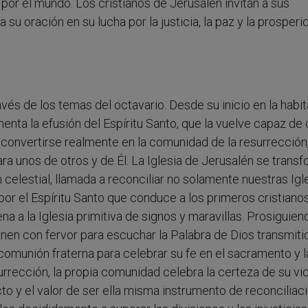
da por el mundo. Los cristianos de Jerusalén invitan a sus
u oración en su lucha por la justicia, la paz y la prosperi
vés de los temas del octavario. Desde su inicio en la habi
menta la efusión del Espíritu Santo, que la vuelve capaz de
ara convertirse realmente en la comunidad de la resurrección
ara unos de otros y de Él. La Iglesia de Jerusalén se trans
n celestial, llamada a reconciliar no solamente nuestras Igl
or el Espíritu Santo que conduce a los primeros cristianos
na a la Iglesia primitiva de signos y maravillas. Prosiguien
únen con fervor para escuchar la Palabra de Dios transmiti
 comunión fraterna para celebrar su fe en el sacramento y l
urrección, la propia comunidad celebra la certeza de su vic
to y el valor de ser ella misma instrumento de reconciliaci