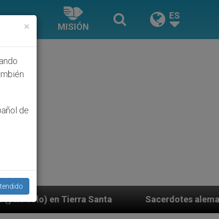
ES
×
MISIÓN
hando
ambién
pañol de
tendido
a Santa
Sacerdotes alemanes fieles al Papa cont