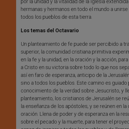
por la unidad y la vitalidad de la Iglesia extendi
hermanas y hermanos en todo el mundo a unirse a s
todos los pueblos de esta tierra.
Los temas del Octavario
Un planteamiento de fe puede ser percibido a tra
superior, la comunidad cristiana primitiva experi
en la fe y la unidad, en la oración y la acción, p
a Cristo en su victoria sobre todo lo que nos sep
así en faro de esperanza, anticipo de la Jerusalé
sino a todos los pueblos. Este camino es guiado p
conocimiento de la verdad sobre Jesucristo, y lle
planteamiento, los cristianos de Jerusalén se re
la enseñanza de los apóstoles, y se reúnen en la
oración. Llena de poder y de esperanza en la res
sobre el pecado y la muerte, para tener el proyec