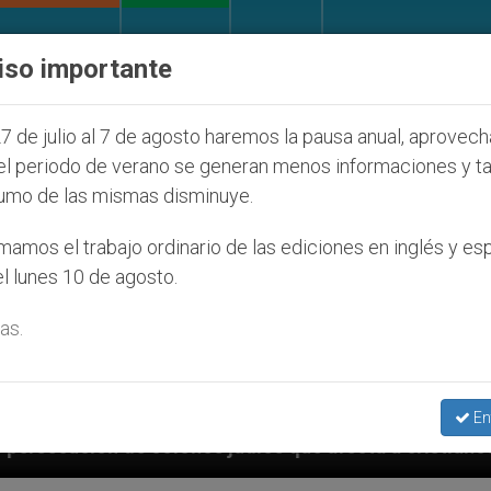
IGLESIA Y MUNDO
DOCUMENTOS
DONATIVOS
iso importante
7 de julio al 7 de agosto haremos la pausa anual, aprovec
el periodo de verano se generan menos informaciones y t
umo de las mismas disminuye.
amos el trabajo ordinario de las ediciones en inglés y es
l lunes 10 de agosto.
as.
En
s judíos que afecta a cristianos (y no sólo) en Tierr