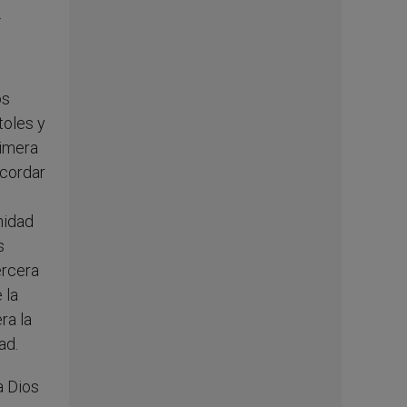
.
os
toles y
rimera
ecordar
nidad
s
ercera
 la
ra la
ad.
a Dios