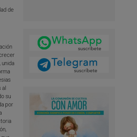
dad de
tación
 crecer
, unida
forma
esias
 al
do su
da por
a
toria
ón,