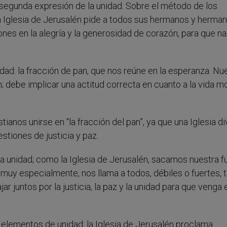
o segunda expresión de la unidad. Sobre el método de los
a Iglesia de Jerusalén pide a todos sus hermanos y herma
ones en la alegría y la generosidad de corazón, para que na
nidad: la fracción de pan, que nos reúne en la esperanza. Nu
 debe implicar una actitud correcta en cuanto a la vida mo
tianos unirse en “la fracción del pan”, ya que una Iglesia di
tiones de justicia y paz.
 la unidad; como la Iglesia de Jerusalén, sacamos nuestra f
uy especialmente, nos llama a todos, débiles o fuertes, 
r juntos por la justicia, la paz y la unidad para que venga e
o elementos de unidad: la Iglesia de Jerusalén proclama