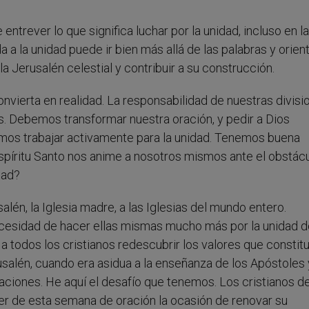
ntrever lo que significa luchar por la unidad, incluso en l
 a la unidad puede ir bien más allá de las palabras y orien
a Jerusalén celestial y contribuir a su construcción.
onvierta en realidad. La responsabilidad de nuestras divisi
s. Debemos transformar nuestra oración, y pedir a Dios
os trabajar activamente para la unidad. Tenemos buena
Espíritu Santo nos anime a nosotros mismos ante el obstác
dad?
alén, la Iglesia madre, a las Iglesias del mundo entero.
ecesidad de hacer ellas mismas mucho más por la unidad d
 a todos los cristianos redescubrir los valores que constit
salén, cuando era asidua a la enseñanza de los Apóstoles y
oraciones. He aquí el desafío que tenemos. Los cristianos d
r de esta semana de oración la ocasión de renovar su