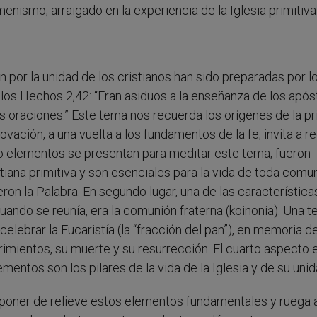
ismo, arraigado en la experiencia de la Iglesia primitiva
por la unidad de los cristianos han sido preparadas por l
 los Hechos 2,42: “Eran asiduos a la enseñanza de los após
 las oraciones.” Este tema nos recuerda los orígenes de la p
enovación, a una vuelta a los fundamentos de la fe; invita a r
atro elementos se presentan para meditar este tema; fueron
iana primitiva y son esenciales para la vida de toda comu
ieron la Palabra. En segundo lugar, una de las característica
ndo se reunía, era la comunión fraterna (koinonia). Una t
 celebrar la Eucaristía (la “fracción del pan”), en memoria de
imientos, su muerte y su resurrección. El cuarto aspecto e
mentos son los pilares de la vida de la Iglesia y de su unid
 poner de relieve estos elementos fundamentales y ruega 