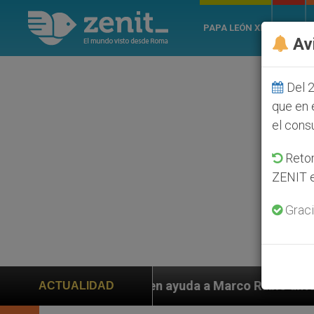
PAPA LEÓN XIV
ROMA
Av
Del 2
que en 
el cons
Retom
ZENIT e
Graci
 piden ayuda a Marco Rubio ante persecución de colono
ACTUALIDAD