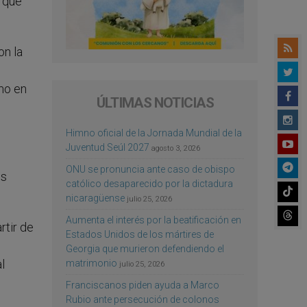
s que
on la
omo en
ÚLTIMAS NOTICIAS
Himno oficial de la Jornada Mundial de la
Juventud Seúl 2027
agosto 3, 2026
ONU se pronuncia ante caso de obispo
os
católico desaparecido por la dictadura
nicaragüense
julio 25, 2026
Aumenta el interés por la beatificación en
rtir de
Estados Unidos de los mártires de
Georgia que murieron defendiendo el
l
matrimonio
julio 25, 2026
Franciscanos piden ayuda a Marco
Rubio ante persecución de colonos