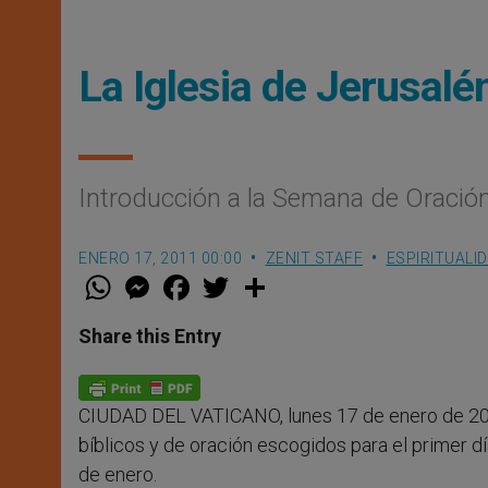
La Iglesia de Jerusalé
Introducción a la Semana de Oración
ENERO 17, 2011 00:00
ZENIT STAFF
ESPIRITUALI
W
M
F
T
S
h
e
a
w
h
a
s
c
i
a
t
s
e
t
r
Share this Entry
s
e
b
t
e
A
n
o
e
p
g
o
r
p
e
k
CIUDAD DEL VATICANO, lunes 17 de enero de 20
r
bíblicos y de oración escogidos para el primer dí
de enero.