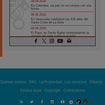
08.08.2026
En Colombia, «la paz no se compra con una
firma»
08.08.2026
En Venezuela celebraron los 416 años del
Santo Cristo de La Grita
08.08.2026
El Papa: en Santa Ágata contemplamos la
victoria del amor sobre la muerte
08.08.2026
León XIV visitará el Santuario de la Madre
del Buen Consejo de Genazzano
07.08.2026
Filipinas: el Vicariato Apostólico de Calapán
se convierte en diócesis
07.08.2026
Honduras: Los desplazados invisibles de una
crisis olvidada
Quiénes somos
FAQ
La Propiedad
Los servicios
Difusión
07.08.2026
Bokalic: "En Argentina el Papa León señalará
Estatus legal
Copyright
Contáctenos
el compromiso del cristiano"
07.08.2026
La matanza de niños en Gaza no cesa: 300
muertos en 300 días