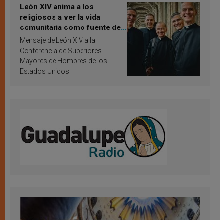
León XIV anima a los
religiosos a ver la vida
comunitaria como fuente de
inspiración y santificación
Mensaje de León XIV a la
Conferencia de Superiores
Mayores de Hombres de los
Estados Unidos