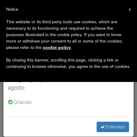
ES
Notice
×
x
Aviso importante
This website or its third party tools use cookies, which are
necessary to its functioning and required to achieve the
Del 27 de julio al 7 de agosto haremos la pausa
purposes illustrated in the cookie policy. If you want to know
anual, aprovechando que en el periodo de verano
more or withdraw your consent to all or some of the cookies,
please refer to the
cookie policy
.
se generan menos informaciones y también el
consumo de las mismas disminuye.
By closing this banner, scrolling this page, clicking a link or
continuing to browse otherwise, you agree to the use of cookies.
Retomamos el trabajo ordinario de las ediciones
en inglés y español de ZENIT el lunes 10 de
agosto.
Gracias.
Entendido