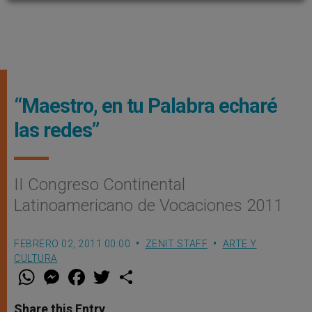
“Maestro, en tu Palabra echaré
las redes”
II Congreso Continental
Latinoamericano de Vocaciones 2011
FEBRERO 02, 2011 00:00
ZENIT STAFF
ARTE Y
CULTURA
W
M
F
T
S
h
e
a
w
h
a
s
c
i
a
t
s
e
t
r
Share this Entry