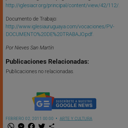
http://iglesiacr.org/principal/content/view/42/112/
.
Documento de Trabajo:
http://www.iglesiauruguaya.com/vocaciones/PV-
DOCUMENTO%20DE%20TRABAJO.pdf
.
Por Nieves San Martín
Publicaciones Relacionadas:
Publicaciones no relacionadas.
FEBRERO 02, 2011 00:00
ARTE Y CULTURA
W
M
F
T
S