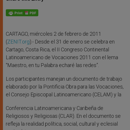
s
e
b
t
e
A
n
o
e
p
g
o
r
p
e
k
r
CARTAGO, miércoles 2 de febrero de 2011
(
ZENIT.org
).- Desde el 31 de enero se celebra en
Cartago, Costa Rica, el II Congreso Continental
Latinoamericano de Vocaciones 2011 con el lema
“Maestro, en tu Palabra echaré las redes”.
Los participantes manejan un documento de trabajo
elaborado por la Pontificia Obra para las Vocaciones,
el Consejo Episcopal Latinoamericano (CELAM) y la
Conferencia Latinoamericana y Caribeña de
Religiosos y Religiosas (CLAR). En el documento se
refleja la realidad política, social, cultural y eclesial