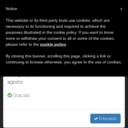
ES
Notice
×
x
Aviso importante
This website or its third party tools use cookies, which are
necessary to its functioning and required to achieve the
Del 27 de julio al 7 de agosto haremos la pausa
DÍA
purposes illustrated in the cookie policy. If you want to know
anual, aprovechando que en el periodo de verano
Febrero 17th, 2011
more or withdraw your consent to all or some of the cookies,
please refer to the
cookie policy
.
se generan menos informaciones y también el
consumo de las mismas disminuye.
By closing this banner, scrolling this page, clicking a link or
continuing to browse otherwise, you agree to the use of cookies.
ÚLTIMAS NOTICIAS
Retomamos el trabajo ordinario de las ediciones
en inglés y español de ZENIT el lunes 10 de
agosto.
Francia: la nueva ley de bioética tiene “orientaciones
eugenésicas”
Gracias.
FEB 17, 2011 00:00
ZENIT STAFF
Entendido