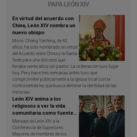
PAPA LEÓN XIV
En virtud del acuerdo con
China, León XIV nombra un
nuevo obispo
Mons. Chang Yanfeng, de 42
años, ha sido nombrado en virtud
del Acuerdo entre China y la Santa
Sede para una diócesis que
llevaba veinte años sin pastor. La ordenación tuvo lugar
hoy. Pero hace tres semanas antes tuvo que
comprometer públicamente a la Iglesia local con la
controvertida ley que busca eliminar la identidad de las
minorías.
León XIV anima a los
religiosos a ver la vida
comunitaria como fuente
de inspiración y
Mensaje de León XIV a la
santificación
Conferencia de Superiores
Mayores de Hombres de los