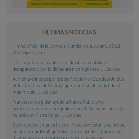
ÚLTIMAS NOTICIAS
Himno oficial de la Jornada Mundial de la Juventud Seúl
2027
agosto 3, 2026
ONU se pronuncia ante caso de obispo católico
desaparecido por la dictadura nicaragüense
julio 25, 2026
Aumenta el interés por la beatificación en Estados Unidos
de los mártires de Georgia que murieron defendiendo el
matrimonio
julio 25, 2026
Franciscanos piden ayuda a Marco Rubio ante
persecución de colonos judíos que afecta a cristianos (y
no sólo) en Tierra Santa
julio 25, 2026
Sacerdotes alemanes fieles al Papa contestan a su propio
obispo (y cardenal) quien les orilla a bendecir parejas del
mismo sexo en importante diócesis
julio 25, 2026