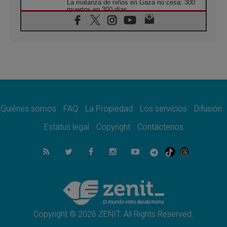
La matanza de niños en Gaza no cesa: 300
muertos en 300 días
07.08.2026
Tagle: La guerra desfigura el mundo, solo la
revelación de Dios lo transfigura
07.08.2026
Presentada la Trienal de Arte de las
Universidades Católicas: «Exercises in
Empathy»
07.08.2026
Fortunatus Nwachukwu: la comunicación
como misión al servicio del Evangelio
Quiénes somos
FAQ
La Propiedad
Los servicios
Difusión
07.08.2026
Estatus legal
Copyright
Contáctenos
SIGNIS 2026, dar voz a las religiosas en el
espacio público
07.08.2026
Lanzan un proyecto de empoderamiento
digital para mujeres líderes en África
07.08.2026
Programa oficial del Viaje Apostólico del
Papa León XIV a Francia
Copyright © 2026 ZENIT. All Rights Reserved.