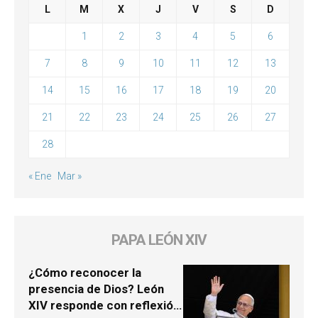
L
M
X
J
V
S
D
1
2
3
4
5
6
7
8
9
10
11
12
13
14
15
16
17
18
19
20
21
22
23
24
25
26
27
28
« Ene
Mar »
PAPA LEÓN XIV
¿Cómo reconocer la
presencia de Dios? León
XIV responde con reflexión