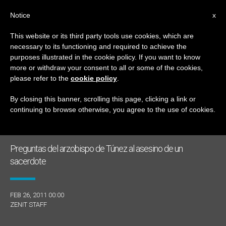
ES
Notice
x
This website or its third party tools use cookies, which are
necessary to its functioning and required to achieve the
DÍA
purposes illustrated in the cookie policy. If you want to know
Febrero 26th, 2011
more or withdraw your consent to all or some of the cookies,
please refer to the
cookie policy
.
By closing this banner, scrolling this page, clicking a link or
continuing to browse otherwise, you agree to the use of cookies.
ÚLTIMAS NOTICIAS
Preguntas del arzobispo de Túnez al asesino de un
sacerdote
FEB 26, 2011 00:00
ZENIT STAFF