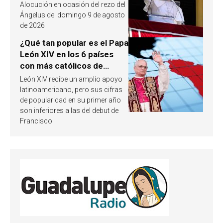
a partir de un pasaje del
Alocución en ocasión del rezo del
Evangelio
Ángelus del domingo 9 de agosto
de 2026
¿Qué tan popular es el Papa
León XIV en los 6 países
con más católicos de
América Latina en 2026?
León XIV recibe un amplio apoyo
Publican resultados de
latinoamericano, pero sus cifras
investigación
de popularidad en su primer año
son inferiores a las del debut de
Francisco