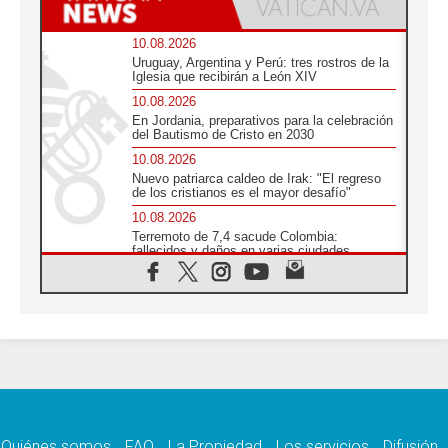
10.08.2026
Uruguay, Argentina y Perú: tres rostros de la
Iglesia que recibirán a León XIV
10.08.2026
En Jordania, preparativos para la celebración
del Bautismo de Cristo en 2030
10.08.2026
Nuevo patriarca caldeo de Irak: "El regreso
de los cristianos es el mayor desafío"
10.08.2026
Terremoto de 7,4 sacude Colombia:
fallecidos y daños en varias ciudades
10.08.2026
Ébola en RD Congo: Alarma de la UNICEF
por 743 casos confirmados entre niños
10.08.2026
Los obispos de Francia invitan a rezar por el
viaje del Papa
10.08.2026
Indonesia: Un dólar para la construcción de
219 iglesias
Quiénes somos
FAQ
La Propiedad
Los servicios
Difusión