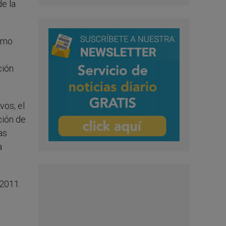
e la
Almo
ción
vos; el
ción de
as
a
 2011.