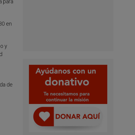
a para
:30 en
no y
ad
ida de