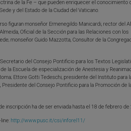
octrina de la Fe – que pueden enriquecer el conocimiento d
a Sede y del Estado de la Ciudad del Vaticano.
Curso figuran monseñor Ermenegildo Manicardi, rector del 
meida, Oficial de la Sección para las Relaciones con los
 Sede; monseñor Guido Mazzotta, Consultor de la Congrega
ecretario del Consejo Pontificio para los Textos Legislati
o y de la Escuela de especialización de Anestesia y Reanima
oma; Ettore Gotti Tedeschi, presidente del Instituto para l
, Presidente del Consejo Pontificio para la Promoción de l
de inscripción ha de ser enviada hasta el 18 de febrero de
line:
http://www.pusc.it/csi/inforel11/