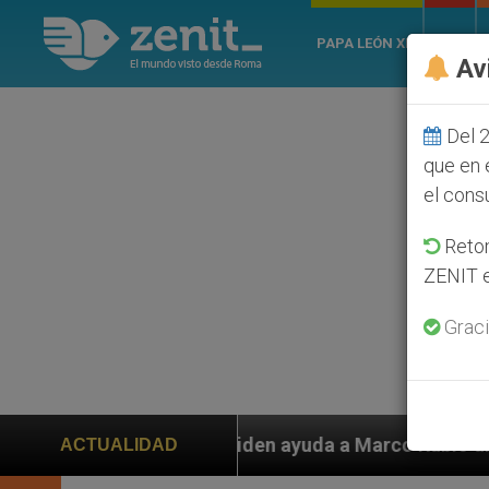
PAPA LEÓN XIV
ROMA
Av
Del 2
que en 
el cons
Retom
ZENIT e
Graci
os piden ayuda a Marco Rubio ante persecución de colo
ACTUALIDAD