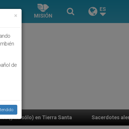
ES
×
MISIÓN
hando
ambién
pañol de
tendido
ra Santa
Sacerdotes alemanes fieles al Papa co