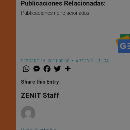
Publicaciones Relacionadas:
Publicaciones no relacionadas.
FEBRERO 16, 2011 00:00
ARTE Y CULTURA
W
M
F
T
S
h
e
a
w
h
a
s
c
i
a
t
s
e
t
r
Share this Entry
s
e
b
t
e
A
n
o
e
p
g
o
r
ZENIT Staff
p
e
k
r