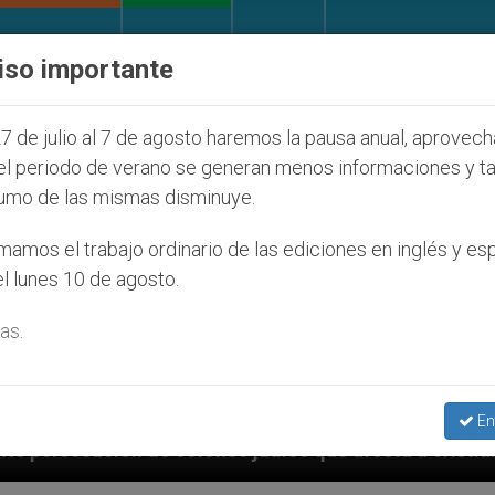
IGLESIA Y MUNDO
DOCUMENTOS
DONATIVOS
iso importante
7 de julio al 7 de agosto haremos la pausa anual, aprovec
el periodo de verano se generan menos informaciones y t
umo de las mismas disminuye.
amos el trabajo ordinario de las ediciones en inglés y es
l lunes 10 de agosto.
as.
En
nos judíos que afecta a cristianos (y no sólo) en Tier