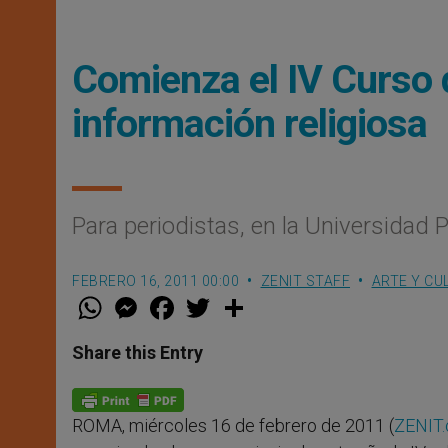
Comienza el IV Curso 
información religiosa
Para periodistas, en la Universidad 
FEBRERO 16, 2011 00:00
ZENIT STAFF
ARTE Y CU
W
M
F
T
S
h
e
a
w
h
a
s
c
i
a
t
s
e
t
r
Share this Entry
s
e
b
t
e
A
n
o
e
p
g
o
r
p
e
k
ROMA, miércoles 16 de febrero de 2011 (
ZENIT.
r