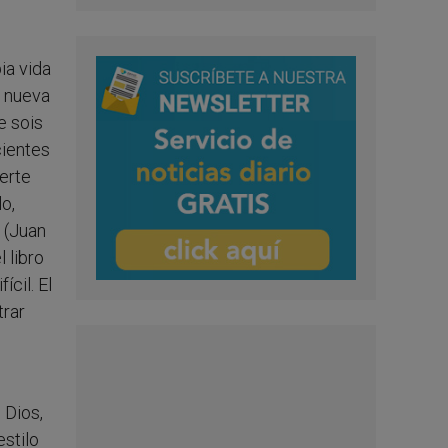
ia vida
a nueva
e sois
ientes
erte
lo,
 (Juan
 libro
cil. El
trar
 Dios,
estilo