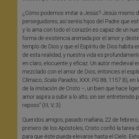
¿Cómo podemos imitar a Jesús? Jesús mismo dic
perseguidores; así seréis hijos del Padre que está
y lo ama con todo el corazón es capaz de un nuevo
forma de existencia animada por el amor y destin
templo de Dios y que el Espíritu de Dios habita e
de esta realidad, y nuestra vida es profundamen
en claro, elocuente y eficaz. Un autor medieval es
mezclado con el amor de Dios, entonces el esple
Clímaco,
Scala Paradisi
, XXX:
PG
88, 1157 B), en 
de la
Imitación de
Cristo
–, un bien que hace lige
amor aspira a subir a lo alto, sin ser entretenid
reposo” (III, V, 3).
Queridos amigos, pasado mañana, 22 de febrero, c
primero de los Apóstoles, Cristo confió la tarea 
para que éste pueda elevarse hasta el Cielo. Exhor