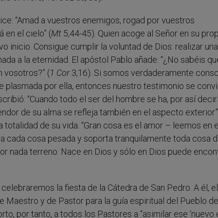
e: “Amad a vuestros enemigos, rogad por vuestros
 en el cielo” (
Mt
5,44-45). Quien acoge al Señor en su prop
 inicio. Consigue cumplir la voluntad de Dios: realizar un
ada a la eternidad. El apóstol Pablo añade: “¿No sabéis qu
n vosotros?” (
1 Cor
3,16). Si somos verdaderamente consc
te plasmada por ella, entonces nuestro testimonio se convi
cribió: “Cuando todo el ser del hombre se ha, por así decir
ndor de su alma se refleja también en el aspecto exterior”
la totalidad de su vida. “Gran cosa es el amor – leemos en el
ra cada cosa pesada y soporta tranquilamente toda cosa difí
o por nada terreno. Nace en Dios y sólo en Dios puede encon
elebraremos la fiesta de la Cátedra de San Pedro. A él, el
de Maestro y de Pastor para la guía espiritual del Pueblo de
to, por tanto, a todos los Pastores a “asimilar ese ‘nuevo 