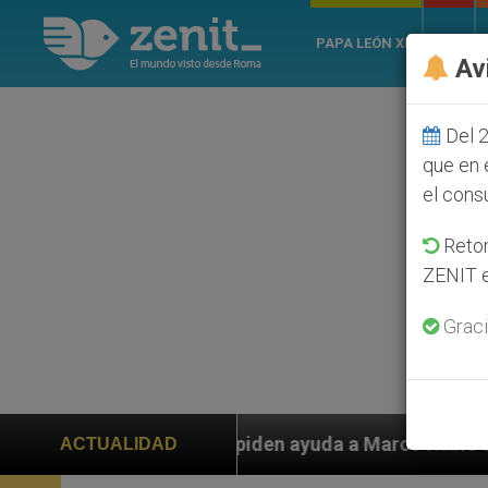
PAPA LEÓN XIV
ROMA
Av
Del 2
que en 
el cons
Retom
ZENIT e
Graci
s piden ayuda a Marco Rubio ante persecución de colon
ACTUALIDAD