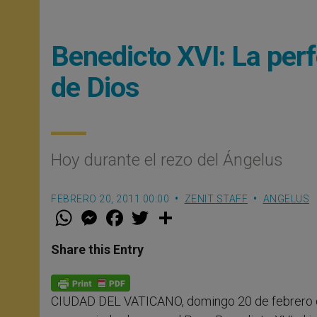
Benedicto XVI: La perf
de Dios
Hoy durante el rezo del Ángelus
FEBRERO 20, 2011 00:00
ZENIT STAFF
ANGELUS
W
M
F
T
S
h
e
a
w
h
a
s
c
i
a
t
s
e
t
r
Share this Entry
s
e
b
t
e
A
n
o
e
p
g
o
r
p
e
k
CIUDAD DEL VATICANO, domingo 20 de febrero 
r