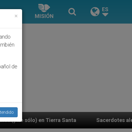
ES
×
MISIÓN
hando
ambién
pañol de
tendido
a Santa
Sacerdotes alemanes fieles al Papa con