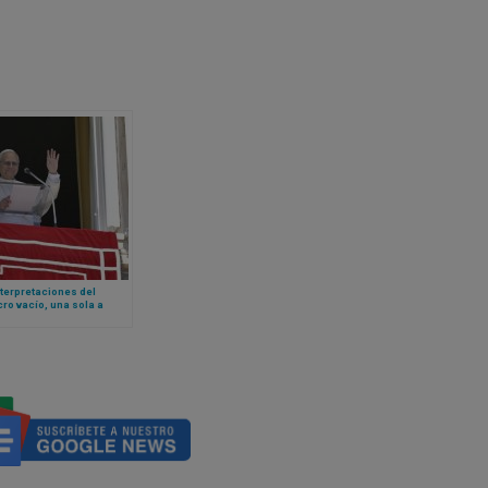
terpretaciones del
ro vacío, una sola a
: la reflexión del Papa
IV