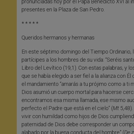
pronunciadas hoy por el Papa Benedicto XVI al in
presentes en la Plaza de San Pedro.
* * * * *
Queridos hermanos y hermanas
En este séptimo domingo del Tiempo Ordinario, la
partícipes a los hombres de su vida: “Seréis sant
Libro del Levítico (19,1). Con estas palabras, y l
que se había elegido a ser fiel a la alianza con É
el mandamiento “amarás a tu prójimo como a ti m
Dios asumió un cuerpo mortal para hacerse cerca
encontramos esa misma llamada, ese mismo audaz
perfecto el Padre que está en el cielo” (
Mt
5,48)
vivir con humildad como hijos de Dios cumpliend
paternidad de Dios debe corresponder un comport
alabado por la buena conducta del hombre” (
De z