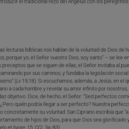
troducir el tradicional rezo del Ángelus con los peregrinos
s lecturas bíblicas nos hablan de la voluntad de Dios de 
os, porque yo, el Señor vuestro Dios, soy santo” – se lee en
os preceptos que se siguen de ellas, el Señor invitaba al pu
l caminando por sus caminos, y fundaba la legislación socia
ismo” (
Lv
19,18). Si escuchamos, además, a Jesús, en el 
no a cada hombre y revelar su amor infinito por nosotros,
 objetivo. Dice, de hecho, el Señor: “Sed perfectos com
. ¿Pero quién podría llegar a ser perfecto? Nuestra perfecc
o concretamente su voluntad. San Cipriano escribía que “a 
amiento de hijos de Dios, para que Dios sea glorificado 
elo et livore
, 15:
CCL
3a, 83).