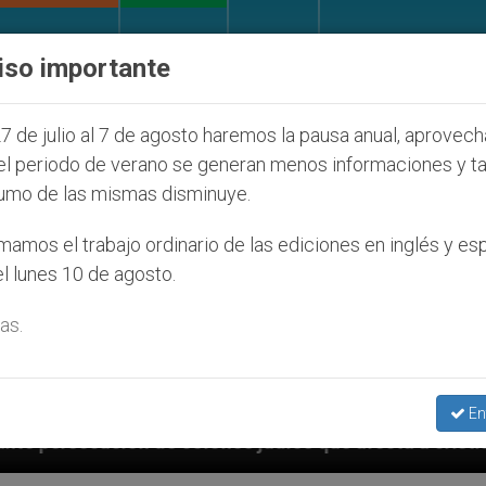
IGLESIA Y MUNDO
DOCUMENTOS
DONATIVOS
iso importante
7 de julio al 7 de agosto haremos la pausa anual, aprovec
el periodo de verano se generan menos informaciones y t
umo de las mismas disminuye.
amos el trabajo ordinario de las ediciones en inglés y es
l lunes 10 de agosto.
as.
En
os judíos que afecta a cristianos (y no sólo) en Tierr