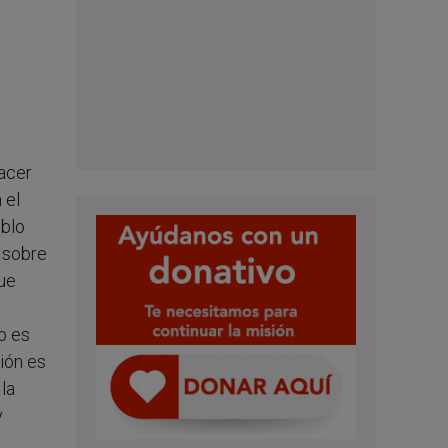
hacer
 el
eblo
l sobre
que
o es
ión es
la
y