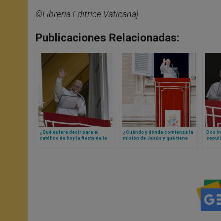
©Libreria Editrice Vaticana]
Publicaciones Relacionadas:
¿Qué quiere decir para el
¿Cuándo y dónde comienza la
Dos in
católico de hoy la fiesta de la
misión de Jesús y qué tiene
sepulc
Exaltación de la Santa Cruz? La
que ver eso con nosotros? Las
elegir
respuesta concreta y breve de
respuestas del Papa León XIV
León X
Papa León XIV