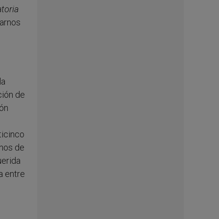
toria
marnos
la
cción de
ión
ticinco
inos de
uerida
a entre