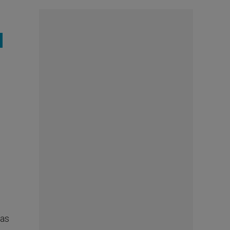
d
ras