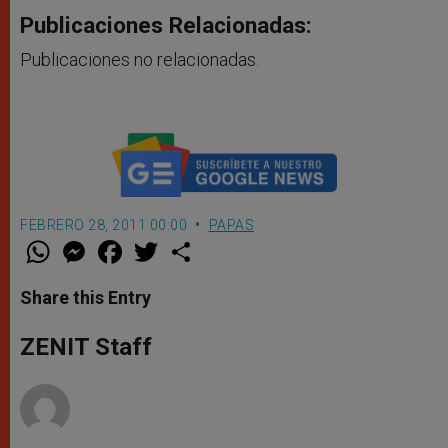
Publicaciones Relacionadas:
Publicaciones no relacionadas.
FEBRERO 28, 2011 00:00
PAPAS
W
M
F
T
S
h
e
a
w
h
a
s
c
i
a
t
s
e
t
r
Share this Entry
s
e
b
t
e
A
n
o
e
p
g
o
r
ZENIT Staff
p
e
k
r