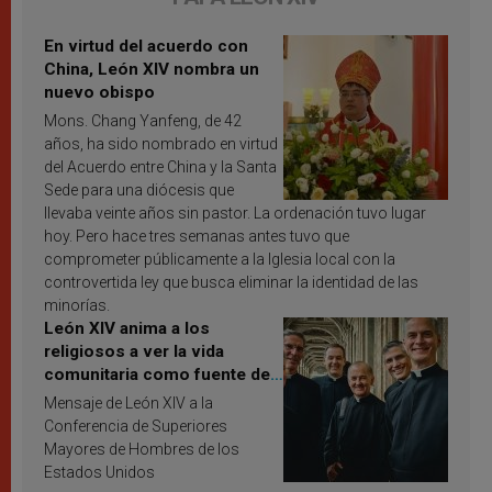
En virtud del acuerdo con
China, León XIV nombra un
nuevo obispo
Mons. Chang Yanfeng, de 42
años, ha sido nombrado en virtud
del Acuerdo entre China y la Santa
Sede para una diócesis que
llevaba veinte años sin pastor. La ordenación tuvo lugar
hoy. Pero hace tres semanas antes tuvo que
comprometer públicamente a la Iglesia local con la
controvertida ley que busca eliminar la identidad de las
minorías.
León XIV anima a los
religiosos a ver la vida
comunitaria como fuente de
inspiración y santificación
Mensaje de León XIV a la
Conferencia de Superiores
Mayores de Hombres de los
Estados Unidos