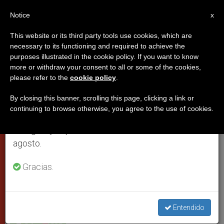
ES
Notice
×
x
Aviso importante
This website or its third party tools use cookies, which are
necessary to its functioning and required to achieve the
Del 27 de julio al 7 de agosto haremos la pausa
purposes illustrated in the cookie policy. If you want to know
Para Juan Pablo II, la primera
anual, aprovechando que en el periodo de verano
more or withdraw your consent to all or some of the cookies,
please refer to the
cookie policy
.
se generan menos informaciones y también el
tarea de un papa era rezar
consumo de las mismas disminuye.
By closing this banner, scrolling this page, clicking a link or
continuing to browse otherwise, you agree to the use of cookies.
Retomamos el trabajo ordinario de las ediciones
Habla el postulador de su causa de
en inglés y español de ZENIT el lunes 10 de
beatificación
agosto.
FEBRERO 28, 2011 00:00
ZENIT STAFF
PAPAS
Gracias.
W
M
F
T
S
h
e
a
w
h
a
s
c
i
a
t
s
e
t
r
Share this Entry
s
e
b
t
e
Entendido
A
n
o
e
p
g
o
r