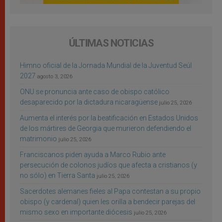
ÚLTIMAS NOTICIAS
Himno oficial de la Jornada Mundial de la Juventud Seúl
2027
agosto 3, 2026
ONU se pronuncia ante caso de obispo católico
desaparecido por la dictadura nicaragüense
julio 25, 2026
Aumenta el interés por la beatificación en Estados Unidos
de los mártires de Georgia que murieron defendiendo el
matrimonio
julio 25, 2026
Franciscanos piden ayuda a Marco Rubio ante
persecución de colonos judíos que afecta a cristianos (y
no sólo) en Tierra Santa
julio 25, 2026
Sacerdotes alemanes fieles al Papa contestan a su propio
obispo (y cardenal) quien les orilla a bendecir parejas del
mismo sexo en importante diócesis
julio 25, 2026