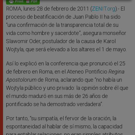
p
e
k
r
ROMA, lunes 28 de febrero de 2011 (
ZENIT.org
).- El
proceso de beatificación de Juan Pablo II ha sido
“una confirmación de la transparencia total de su
vida como hombre y sacerdote”, asegura monseñor
Slawomir Oder, postulador de la causa de Karol
Wojtyla, que será elevado a los altares el 1 de mayo.
Así lo explicó en la conferencia que pronunció el 25
de febrero en Roma, en el Ateneo Pontificio
Regina
Apostolorum
de Roma, aclarando que “no había un
Wojtyla público y uno privado: la opinión sobre él que
el mundo maduró en sus más de 26 años de
pontificado se ha demostrado verdadera”.
Por tanto, “su simpatía, el fervor de la oración, la
espontaneidad al hablar de sí mismo, la capacidad
para entablar relaciones, no eran simples atributos