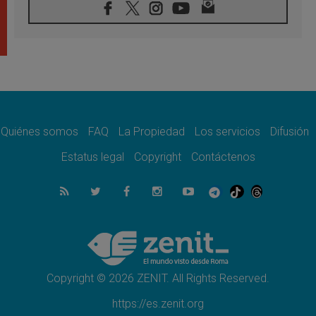
07.08.2026
Filipinas: el Vicariato Apostólico de Calapán
se convierte en diócesis
07.08.2026
Honduras: Los desplazados invisibles de una
crisis olvidada
07.08.2026
Bokalic: "En Argentina el Papa León señalará
el compromiso del cristiano"
Quiénes somos
FAQ
La Propiedad
Los servicios
Difusión
07.08.2026
La matanza de niños en Gaza no cesa: 300
Estatus legal
Copyright
Contáctenos
muertos en 300 días
07.08.2026
Tagle: La guerra desfigura el mundo, solo la
revelación de Dios lo transfigura
07.08.2026
Presentada la Trienal de Arte de las
Universidades Católicas: «Exercises in
Empathy»
Copyright © 2026 ZENIT. All Rights Reserved.
https://es.zenit.org