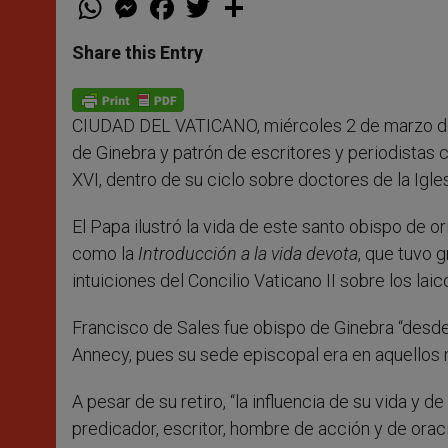
h
e
a
w
h
a
s
c
i
a
t
s
e
t
r
Share this Entry
s
e
b
t
e
A
n
o
e
p
g
o
r
p
e
k
CIUDAD DEL VATICANO, miércoles 2 de marzo d
r
de Ginebra y patrón de escritores y periodistas c
XVI, dentro de su ciclo sobre doctores de la Igles
El Papa ilustró la vida de este santo obispo de or
como la
Introducción a la vida devota
, que tuvo g
intuiciones del Concilio Vaticano II sobre los laic
Francisco de Sales fue obispo de Ginebra “desde
Annecy, pues su sede episcopal era en aquellos 
A pesar de su retiro, “la influencia de su vida y 
predicador, escritor, hombre de acción y de orac