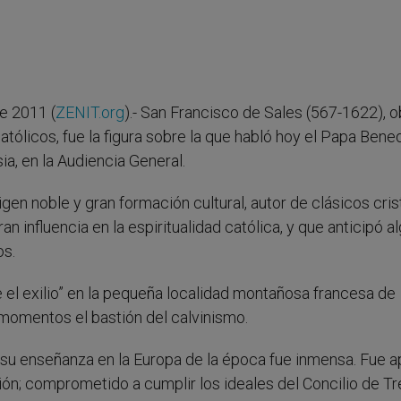
e 2011 (
ZENIT.org
).- San Francisco de Sales (567-1622), 
atólicos, fue la figura sobre la que habló hoy el Papa Bene
ia, en la Audiencia General.
igen noble y gran formación cultural, autor de clásicos cri
ran influencia en la espiritualidad católica, y que anticipó a
os.
 el exilio” en la pequeña localidad montañosa francesa de
momentos el bastión del calvinismo.
de su enseñanza en la Europa de la época fue inmensa. Fue a
ión; comprometido a cumplir los ideales del Concilio de Tr