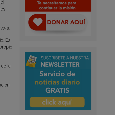
del
nes
evota
.
io. Es
 propio
 de la
ación