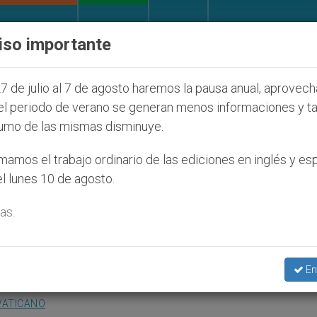
IGLESIA Y MUNDO
DOCUMENTOS
DONATIVOS
iso importante
udíos que afecta a cristianos (y no sólo) en Tierra S
7 de julio al 7 de agosto haremos la pausa anual, aprovec
el periodo de verano se generan menos informaciones y t
umo de las mismas disminuye.
ancisco de Sales, modelo d
amos el trabajo ordinario de las ediciones en inglés y es
l lunes 10 de agosto.
as.
antificación de los laicos en la vida cotidian
En
VATICANO