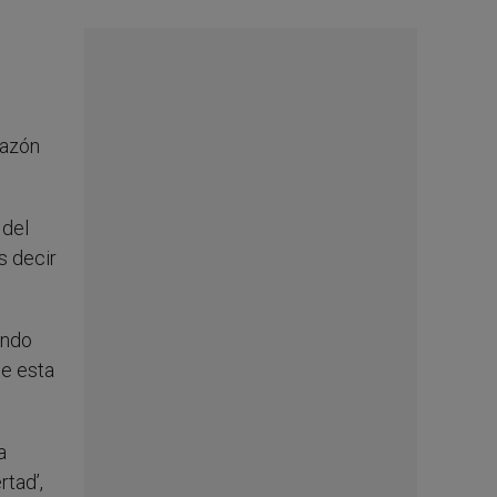
razón
 del
s decir
ando
ue esta
a
rtad’,