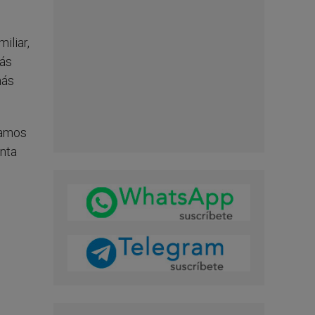
iliar,
más
más
ramos
anta