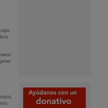
obispo
dicto
stianos
lgunas
póstol,
ento,