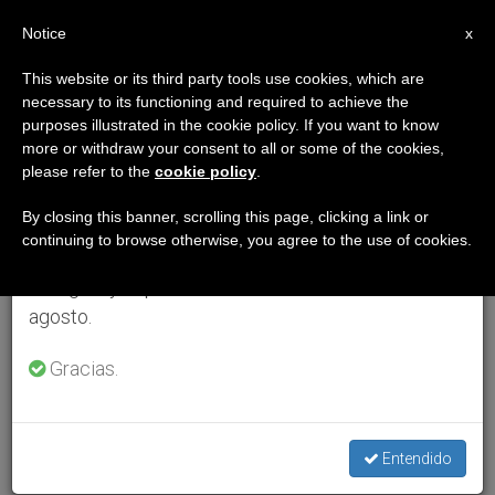
ES
Notice
×
x
Aviso importante
This website or its third party tools use cookies, which are
necessary to its functioning and required to achieve the
Del 27 de julio al 7 de agosto haremos la pausa
purposes illustrated in the cookie policy. If you want to know
anual, aprovechando que en el periodo de verano
more or withdraw your consent to all or some of the cookies,
please refer to the
cookie policy
.
se generan menos informaciones y también el
consumo de las mismas disminuye.
By closing this banner, scrolling this page, clicking a link or
continuing to browse otherwise, you agree to the use of cookies.
Retomamos el trabajo ordinario de las ediciones
en inglés y español de ZENIT el lunes 10 de
agosto.
Gracias.
Entendido