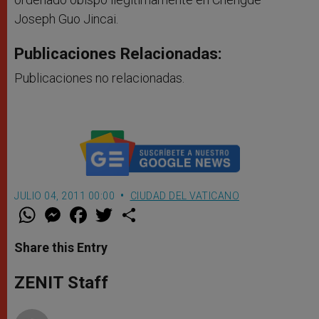
Joseph Guo Jincai.
Publicaciones Relacionadas:
Publicaciones no relacionadas.
JULIO 04, 2011 00:00
CIUDAD DEL VATICANO
W
M
F
T
S
h
e
a
w
h
a
s
c
i
a
t
s
e
t
r
Share this Entry
s
e
b
t
e
A
n
o
e
p
g
o
r
ZENIT Staff
p
e
k
r