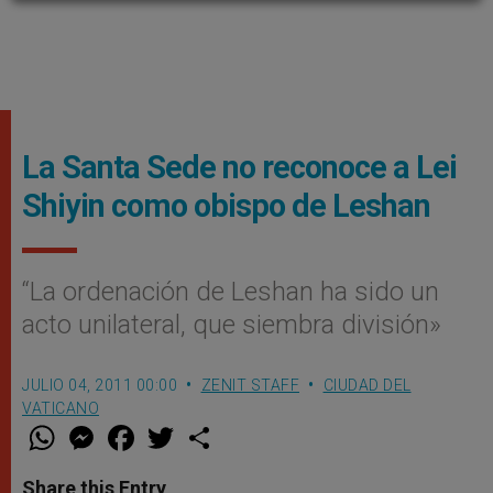
La Santa Sede no reconoce a Lei
Shiyin como obispo de Leshan
“La ordenación de Leshan ha sido un
acto unilateral, que siembra división»
JULIO 04, 2011 00:00
ZENIT STAFF
CIUDAD DEL
VATICANO
W
M
F
T
S
h
e
a
w
h
a
s
c
i
a
t
s
e
t
r
Share this Entry