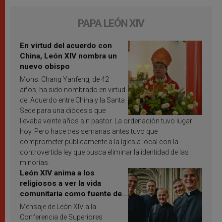
PAPA LEÓN XIV
En virtud del acuerdo con
China, León XIV nombra un
nuevo obispo
Mons. Chang Yanfeng, de 42
años, ha sido nombrado en virtud
del Acuerdo entre China y la Santa
Sede para una diócesis que
llevaba veinte años sin pastor. La ordenación tuvo lugar
hoy. Pero hace tres semanas antes tuvo que
comprometer públicamente a la Iglesia local con la
controvertida ley que busca eliminar la identidad de las
minorías.
León XIV anima a los
religiosos a ver la vida
comunitaria como fuente de
inspiración y santificación
Mensaje de León XIV a la
Conferencia de Superiores