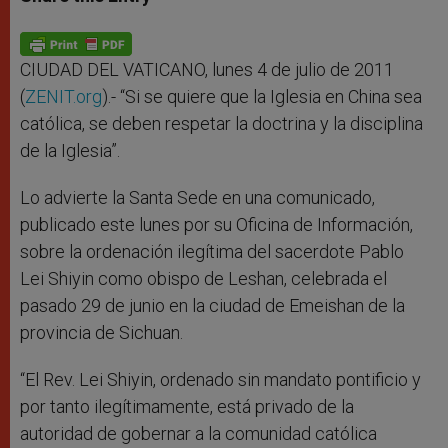
s
e
b
t
e
A
n
o
e
p
g
o
r
p
e
k
r
CIUDAD DEL VATICANO, lunes 4 de julio de 2011
(
ZENIT.org
).- “Si se quiere que la Iglesia en China sea
católica, se deben respetar la doctrina y la disciplina
de la Iglesia”.
Lo advierte la Santa Sede en una comunicado,
publicado este lunes por su Oficina de Información,
sobre la ordenación ilegítima del sacerdote Pablo
Lei Shiyin como obispo de Leshan, celebrada el
pasado 29 de junio en la ciudad de Emeishan de la
provincia de Sichuan.
“El Rev. Lei Shiyin, ordenado sin mandato pontificio y
por tanto ilegítimamente, está privado de la
autoridad de gobernar a la comunidad católica