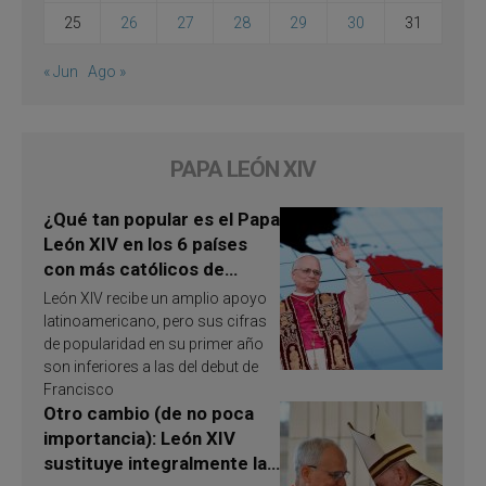
25
26
27
28
29
30
31
« Jun
Ago »
PAPA LEÓN XIV
¿Qué tan popular es el Papa
León XIV en los 6 países
con más católicos de
América Latina en 2026?
León XIV recibe un amplio apoyo
Publican resultados de
latinoamericano, pero sus cifras
investigación
de popularidad en su primer año
son inferiores a las del debut de
Francisco
Otro cambio (de no poca
importancia): León XIV
sustituye integralmente la