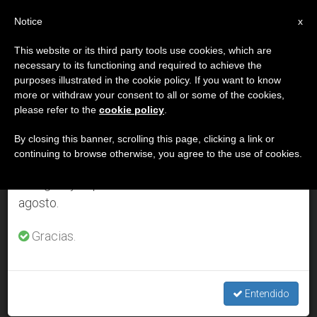
ES
Notice
×
x
Aviso importante
This website or its third party tools use cookies, which are
necessary to its functioning and required to achieve the
Del 27 de julio al 7 de agosto haremos la pausa
DÍA
purposes illustrated in the cookie policy. If you want to know
anual, aprovechando que en el periodo de verano
Julio 27th, 2011
more or withdraw your consent to all or some of the cookies,
please refer to the
cookie policy
.
se generan menos informaciones y también el
consumo de las mismas disminuye.
By closing this banner, scrolling this page, clicking a link or
continuing to browse otherwise, you agree to the use of cookies.
ÚLTIMAS NOTICIAS
Retomamos el trabajo ordinario de las ediciones
en inglés y español de ZENIT el lunes 10 de
agosto.
Documentos revelan que Pío XII salvó a 11.000 judíos
romanos
Gracias.
JUL 27, 2011 00:00
ZENIT STAFF
Entendido