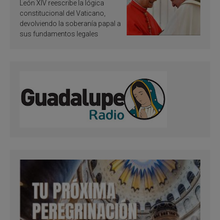
ley vaticana de Papa
León XIV reescribe la lógica
Francisco
constitucional del Vaticano,
devolviendo la soberanía papal a
sus fundamentos legales