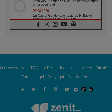
León XIV: Confiar en Dios, no desesperarnos
en la oscuridad
08.08.2026
En Castel Gandolfo, el tapiz de Raffaello
sobre el sermón de San Pablo
08.08.2026
En Colombia, «la paz no se compra con una
firma»
08.08.2026
En Venezuela celebraron los 416 años del
Santo Cristo de La Grita
08.08.2026
El Papa: en Santa Ágata contemplamos la
victoria del amor sobre la muerte
Quiénes somos
FAQ
La Propiedad
Los servicios
Difusión
08.08.2026
León XIV visitará el Santuario de la Madre
Estatus legal
Copyright
Contáctenos
del Buen Consejo de Genazzano
07.08.2026
Filipinas: el Vicariato Apostólico de Calapán
se convierte en diócesis
07.08.2026
Honduras: Los desplazados invisibles de una
crisis olvidada