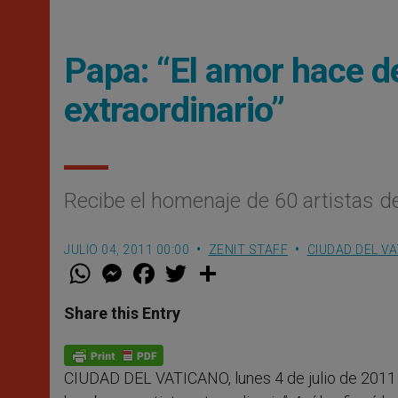
Papa: “El amor hace d
extraordinario”
Recibe el homenaje de 60 artistas d
JULIO 04, 2011 00:00
ZENIT STAFF
CIUDAD DEL V
W
M
F
T
S
h
e
a
w
h
a
s
c
i
a
t
s
e
t
r
Share this Entry
s
e
b
t
e
A
n
o
e
p
g
o
r
p
e
k
CIUDAD DEL VATICANO, lunes 4 de julio de 2011 
r