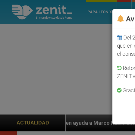
PAPA LEÓN XIV
ROMA
Av
Del 2
que en 
el cons
Retom
ZENIT e
Graci
piden ayuda a Marco Rubio ante persecución de colonos
ACTUALIDAD