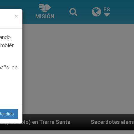
ES
×
MISIÓN
hando
ambién
pañol de
tendido
 Santa
Sacerdotes alemanes fieles al Papa cont