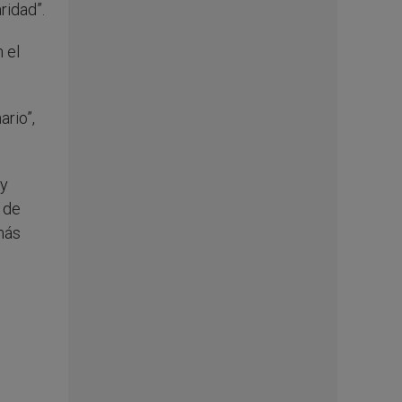
ridad”.
 el
ario”,
 y
s de
más