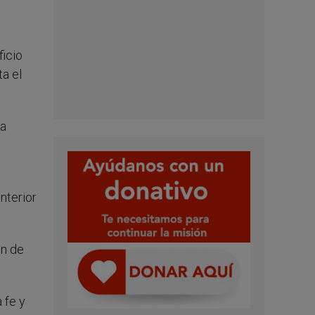
ficio
ta el
 a
anterior
ón de
 fe y