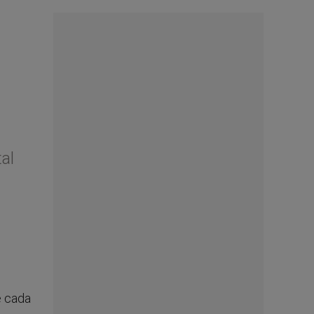
al
e cada