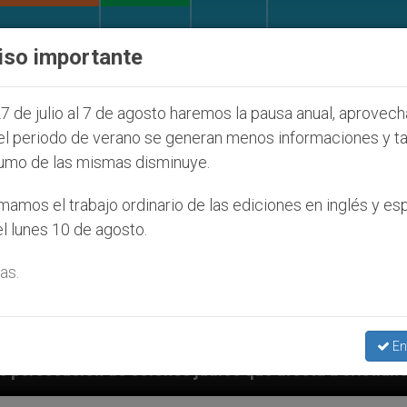
IGLESIA Y MUNDO
DOCUMENTOS
DONATIVOS
iso importante
7 de julio al 7 de agosto haremos la pausa anual, aprovec
el periodo de verano se generan menos informaciones y t
umo de las mismas disminuye.
amos el trabajo ordinario de las ediciones en inglés y es
l lunes 10 de agosto.
as.
En
 judíos que afecta a cristianos (y no sólo) en Tierra