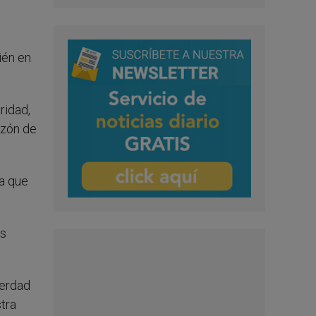
ién en
ridad,
azón de
ta que
ás
verdad
stra