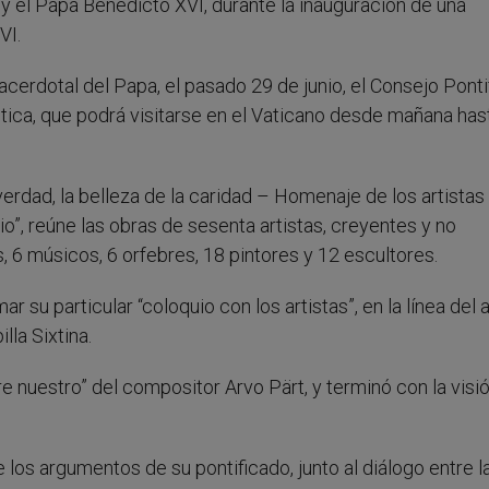
hoy el Papa Benedicto XVI, durante la inauguración de una
VI.
cerdotal del Papa, el pasado 29 de junio, el Consejo Ponti
stica, que podrá visitarse en el Vaticano desde mañana has
 verdad, la belleza de la caridad – Homenaje de los artistas
o”, reúne las obras de sesenta artistas, creyentes y no
, 6 músicos, 6 orfebres, 18 pintores y 12 escultores.
 su particular “coloquio con los artistas”, en la línea del 
lla Sixtina.
 nuestro” del compositor Arvo Pärt, y terminó con la visi
los argumentos de su pontificado, junto al diálogo entre la