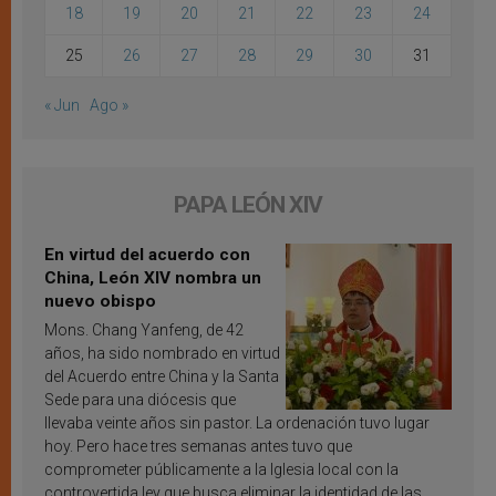
18
19
20
21
22
23
24
25
26
27
28
29
30
31
« Jun
Ago »
PAPA LEÓN XIV
En virtud del acuerdo con
China, León XIV nombra un
nuevo obispo
Mons. Chang Yanfeng, de 42
años, ha sido nombrado en virtud
del Acuerdo entre China y la Santa
Sede para una diócesis que
llevaba veinte años sin pastor. La ordenación tuvo lugar
hoy. Pero hace tres semanas antes tuvo que
comprometer públicamente a la Iglesia local con la
controvertida ley que busca eliminar la identidad de las