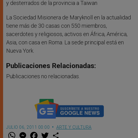
y desterrados de la provincia a Taiwan
La Sociedad Misionera de Maryknoll en la actualidad
tiene más de 30 casas con 550 miembros,
sacerdotes y religiosos, activos en África, América,
Asia, con casa en Roma. La sede principal está en
Nueva York.
Publicaciones Relacionadas:
Publicaciones no relacionadas.
JULIO 06, 2011 00:00
ARTE Y CULTURA
W
M
F
T
S
h
e
a
w
h