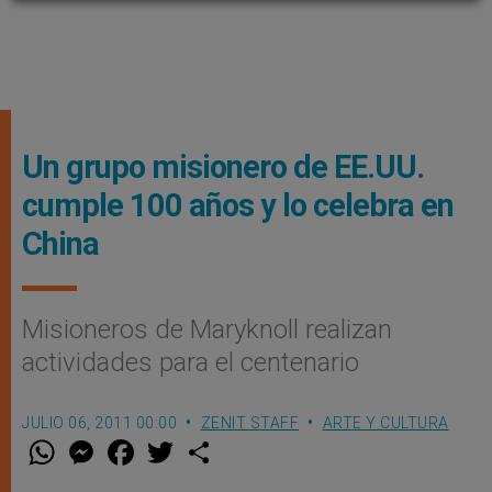
Un grupo misionero de EE.UU.
cumple 100 años y lo celebra en
China
Misioneros de Maryknoll realizan
actividades para el centenario
JULIO 06, 2011 00:00
ZENIT STAFF
ARTE Y CULTURA
W
M
F
T
S
h
e
a
w
h
a
s
c
i
a