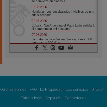
se convierte en diócesis
07.08.2026
Honduras: Los desplazados invisibles de una
crisis olvidada
07.08.2026
Bokalic: "En Argentina el Papa León señalará
el compromiso del cristiano"
07.08.2026
La matanza de niños en Gaza no cesa: 300
muertos en 300 días
07.08.2026
Tagle: La guerra desfigura el mundo, solo la
revelación de Dios lo transfigura
07.08.2026
Presentada la Trienal de Arte de las
Universidades Católicas: «Exercises in
Empathy»
07.08.2026
Fortunatus Nwachukwu: la comunicación
como misión al servicio del Evangelio
Quiénes somos
FAQ
La Propiedad
Los servicios
Difusión
07.08.2026
Estatus legal
Copyright
Contáctenos
SIGNIS 2026, dar voz a las religiosas en el
espacio público