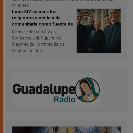
minorías.
León XIV anima a los
religiosos a ver la vida
comunitaria como fuente de
inspiración y santificación
Mensaje de León XIV a la
Conferencia de Superiores
Mayores de Hombres de los
Estados Unidos