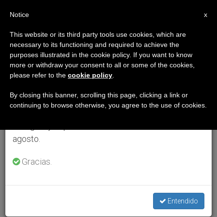
ES
Notice
×
x
Aviso importante
This website or its third party tools use cookies, which are
necessary to its functioning and required to achieve the
Del 27 de julio al 7 de agosto haremos la pausa
purposes illustrated in the cookie policy. If you want to know
anual, aprovechando que en el periodo de verano
more or withdraw your consent to all or some of the cookies,
please refer to the
cookie policy
.
se generan menos informaciones y también el
consumo de las mismas disminuye.
By closing this banner, scrolling this page, clicking a link or
continuing to browse otherwise, you agree to the use of cookies.
Retomamos el trabajo ordinario de las ediciones
en inglés y español de ZENIT el lunes 10 de
agosto.
Gracias.
Entendido