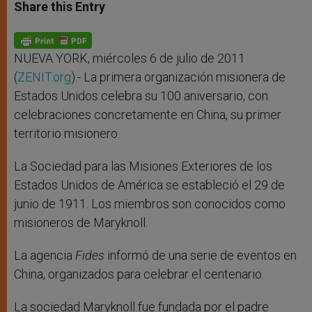
t
s
e
t
r
Share this Entry
s
e
b
t
e
A
n
o
e
p
g
o
r
p
e
k
r
NUEVA YORK, miércoles 6 de julio de 2011
(
ZENIT.org
).- La primera organización misionera de
Estados Unidos celebra su 100 aniversario, con
celebraciones concretamente en China, su primer
territorio misionero.
La Sociedad para las Misiones Exteriores de los
Estados Unidos de América se estableció el 29 de
junio de 1911. Los miembros son conocidos como
misioneros de Maryknoll.
La agencia
Fides
informó de una serie de eventos en
China, organizados para celebrar el centenario.
La sociedad Maryknoll fue fundada por el padre