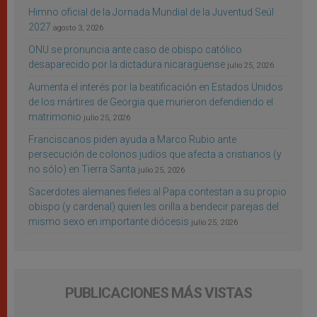
Himno oficial de la Jornada Mundial de la Juventud Seúl
2027
agosto 3, 2026
ONU se pronuncia ante caso de obispo católico
desaparecido por la dictadura nicaragüense
julio 25, 2026
Aumenta el interés por la beatificación en Estados Unidos
de los mártires de Georgia que murieron defendiendo el
matrimonio
julio 25, 2026
Franciscanos piden ayuda a Marco Rubio ante
persecución de colonos judíos que afecta a cristianos (y
no sólo) en Tierra Santa
julio 25, 2026
Sacerdotes alemanes fieles al Papa contestan a su propio
obispo (y cardenal) quien les orilla a bendecir parejas del
mismo sexo en importante diócesis
julio 25, 2026
PUBLICACIONES MÁS VISTAS