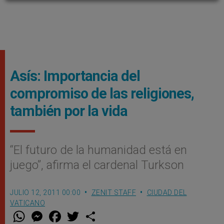
Asís: Importancia del
compromiso de las religiones,
también por la vida
“El futuro de la humanidad está en
juego”, afirma el cardenal Turkson
JULIO 12, 2011 00:00
ZENIT STAFF
CIUDAD DEL
VATICANO
W
M
F
T
S
h
e
a
w
h