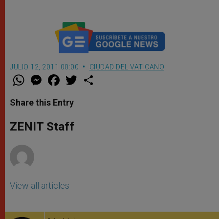
JULIO 12, 2011 00:00
CIUDAD DEL VATICANO
W
M
F
T
S
h
e
a
w
h
a
s
c
i
a
t
s
e
t
r
Share this Entry
s
e
b
t
e
A
n
o
e
p
g
o
r
ZENIT Staff
p
e
k
r
View all articles