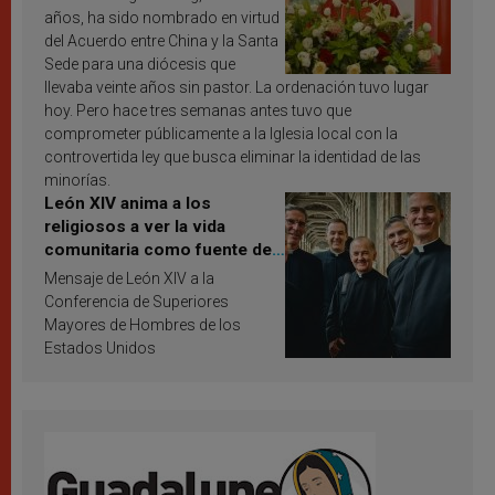
años, ha sido nombrado en virtud
del Acuerdo entre China y la Santa
Sede para una diócesis que
llevaba veinte años sin pastor. La ordenación tuvo lugar
hoy. Pero hace tres semanas antes tuvo que
comprometer públicamente a la Iglesia local con la
controvertida ley que busca eliminar la identidad de las
minorías.
León XIV anima a los
religiosos a ver la vida
comunitaria como fuente de
inspiración y santificación
Mensaje de León XIV a la
Conferencia de Superiores
Mayores de Hombres de los
Estados Unidos