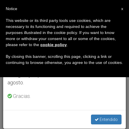
ES
Notice
×
x
Aviso importante
This website or its third party tools use cookies, which are
necessary to its functioning and required to achieve the
Del 27 de julio al 7 de agosto haremos la pausa
purposes illustrated in the cookie policy. If you want to know
anual, aprovechando que en el periodo de verano
more or withdraw your consent to all or some of the cookies,
please refer to the
cookie policy
.
se generan menos informaciones y también el
consumo de las mismas disminuye.
By closing this banner, scrolling this page, clicking a link or
continuing to browse otherwise, you agree to the use of cookies.
Retomamos el trabajo ordinario de las ediciones
en inglés y español de ZENIT el lunes 10 de
agosto.
Gracias.
Entendido