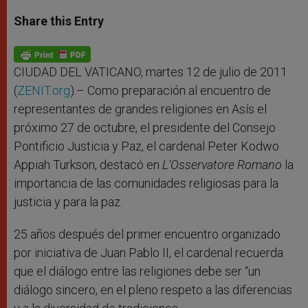
a
s
c
i
a
t
s
e
t
r
Share this Entry
s
e
b
t
e
A
n
o
e
p
g
o
r
p
e
k
r
CIUDAD DEL VATICANO, martes 12 de julio de 2011
(
ZENIT.org
).– Como preparación al encuentro de
representantes de grandes religiones en Asís el
próximo 27 de octubre, el presidente del Consejo
Pontificio Justicia y Paz, el cardenal Peter Kodwo
Appiah Turkson, destacó en
L’Osservatore Romano
la
importancia de las comunidades religiosas para la
justicia y para la paz.
25 años después del primer encuentro organizado
por iniciativa de Juan Pablo II, el cardenal recuerda
que el diálogo entre las religiones debe ser “un
diálogo sincero, en el pleno respeto a las diferencias