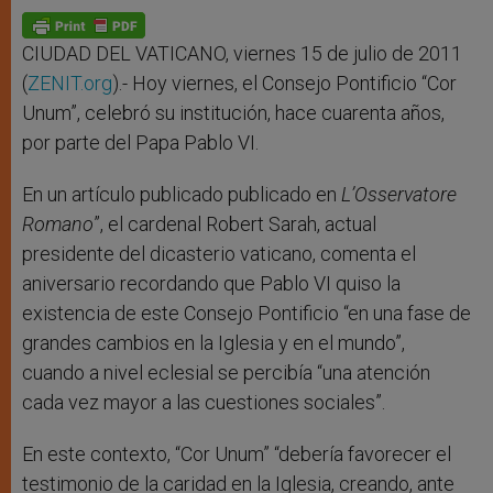
A
n
o
e
p
g
o
r
p
e
k
r
CIUDAD DEL VATICANO, viernes 15 de julio de 2011
(
ZENIT.org
).- Hoy viernes, el Consejo Pontificio “Cor
Unum”, celebró su institución, hace cuarenta años,
por parte del Papa Pablo VI.
En un artículo publicado publicado en
L’Osservatore
Romano
”, el cardenal Robert Sarah, actual
presidente del dicasterio vaticano, comenta el
aniversario recordando que Pablo VI quiso la
existencia de este Consejo Pontificio “en una fase de
grandes cambios en la Iglesia y en el mundo”,
cuando a nivel eclesial se percibía “una atención
cada vez mayor a las cuestiones sociales”.
En este contexto, “Cor Unum” “debería favorecer el
testimonio de la caridad en la Iglesia, creando, ante