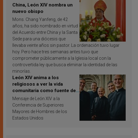
China, León XIV nombra un
nuevo obispo
Mons. Chang Yanfeng, de 42
años, ha sido nombrado en virtud
del Acuerdo entre China y la Santa
Sede para una diócesis que
llevaba veinte años sin pastor. La ordenación tuvo lugar
hoy. Pero hace tres semanas antes tuvo que
comprometer públicamente a la Iglesia local con la
controvertida ley que busca eliminar la identidad de las
minorías.
León XIV anima a los
religiosos a ver la vida
comunitaria como fuente de
inspiración y santificación
Mensaje de León XIV a la
Conferencia de Superiores
Mayores de Hombres de los
Estados Unidos