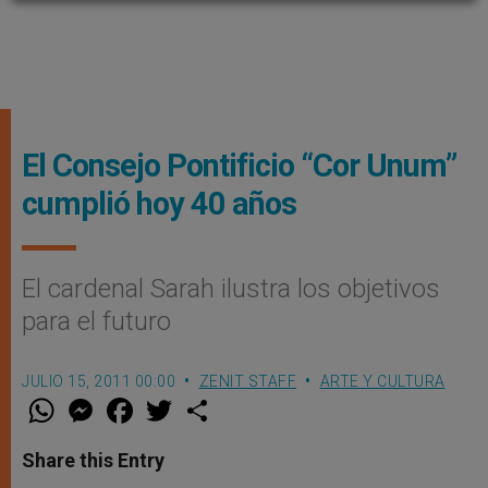
El Consejo Pontificio “Cor Unum”
cumplió hoy 40 años
El cardenal Sarah ilustra los objetivos
para el futuro
JULIO 15, 2011 00:00
ZENIT STAFF
ARTE Y CULTURA
W
M
F
T
S
h
e
a
w
h
a
s
c
i
a
t
s
e
t
r
Share this Entry
s
e
b
t
e