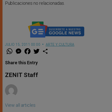
Publicaciones no relacionadas.
JULIO 15, 2011 00:00
ARTE Y CULTURA
W
M
F
T
S
h
e
a
w
h
a
s
c
i
a
t
s
e
t
r
Share this Entry
s
e
b
t
e
A
n
o
e
p
g
o
r
ZENIT Staff
p
e
k
r
View all articles