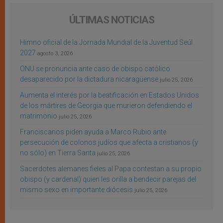
ÚLTIMAS NOTICIAS
Himno oficial de la Jornada Mundial de la Juventud Seúl
2027
agosto 3, 2026
ONU se pronuncia ante caso de obispo católico
desaparecido por la dictadura nicaragüense
julio 25, 2026
Aumenta el interés por la beatificación en Estados Unidos
de los mártires de Georgia que murieron defendiendo el
matrimonio
julio 25, 2026
Franciscanos piden ayuda a Marco Rubio ante
persecución de colonos judíos que afecta a cristianos (y
no sólo) en Tierra Santa
julio 25, 2026
Sacerdotes alemanes fieles al Papa contestan a su propio
obispo (y cardenal) quien les orilla a bendecir parejas del
mismo sexo en importante diócesis
julio 25, 2026