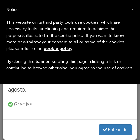
ES
Notice
×
x
Aviso importante
This website or its third party tools use cookies, which are
necessary to its functioning and required to achieve the
Del 27 de julio al 7 de agosto haremos la pausa
purposes illustrated in the cookie policy. If you want to know
anual, aprovechando que en el periodo de verano
more or withdraw your consent to all or some of the cookies,
please refer to the
cookie policy
.
se generan menos informaciones y también el
consumo de las mismas disminuye.
By closing this banner, scrolling this page, clicking a link or
continuing to browse otherwise, you agree to the use of cookies.
Retomamos el trabajo ordinario de las ediciones
en inglés y español de ZENIT el lunes 10 de
agosto.
Gracias.
Entendido