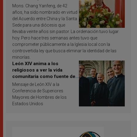
Mons. Chang Yanfeng, de 42
años, ha sido nombrado en virtud
del Acuerdo entre China y la Santa
Sede para una diócesis que
llevaba veinte años sin pastor. La ordenación tuvo lugar
hoy. Pero hace tres semanas antes tuvo que
comprometer públicamente a la Iglesia local con la
controvertida ley que busca eliminar la identidad de las
minorías.
León XIV anima a los
religiosos a ver la vida
comunitaria como fuente de
inspiración y santificación
Mensaje de León XIV a la
Conferencia de Superiores
Mayores de Hombres de los
Estados Unidos