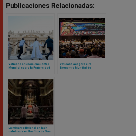
Publicaciones Relacionadas:
Vaticano anuncia encuentro
Vaticano acogerá el V
Mundial sobre la Fraternidad
Encuentro Mundial de
Humana 2025: el evento fue un
Movimientos Populares:
fracaso en 2024
contamos de qué se trata
La misa tradicional en latín
celebrada en Basílica de San
Pedro marca un nuevo capítulo