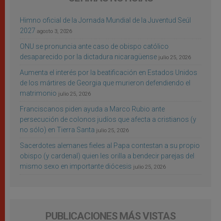
Himno oficial de la Jornada Mundial de la Juventud Seúl
2027
agosto 3, 2026
ONU se pronuncia ante caso de obispo católico
desaparecido por la dictadura nicaragüense
julio 25, 2026
Aumenta el interés por la beatificación en Estados Unidos
de los mártires de Georgia que murieron defendiendo el
matrimonio
julio 25, 2026
Franciscanos piden ayuda a Marco Rubio ante
persecución de colonos judíos que afecta a cristianos (y
no sólo) en Tierra Santa
julio 25, 2026
Sacerdotes alemanes fieles al Papa contestan a su propio
obispo (y cardenal) quien les orilla a bendecir parejas del
mismo sexo en importante diócesis
julio 25, 2026
PUBLICACIONES MÁS VISTAS