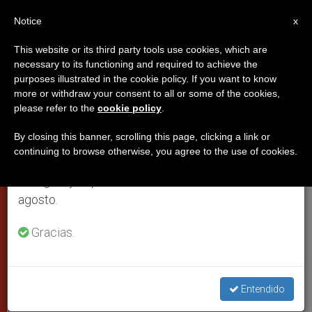
ES
Notice
×
x
Aviso importante
This website or its third party tools use cookies, which are
necessary to its functioning and required to achieve the
Del 27 de julio al 7 de agosto haremos la pausa
purposes illustrated in the cookie policy. If you want to know
Publicado el programa oficial del
anual, aprovechando que en el periodo de verano
more or withdraw your consent to all or some of the cookies,
please refer to the
cookie policy
.
se generan menos informaciones y también el
viaje del Papa a Alemania
consumo de las mismas disminuye.
By closing this banner, scrolling this page, clicking a link or
continuing to browse otherwise, you agree to the use of cookies.
Retomamos el trabajo ordinario de las ediciones
Del 22 al 25 de septiembre estará en
en inglés y español de ZENIT el lunes 10 de
Berlín, Erfurt, Etzelsbach y Friburgo
agosto.
JULIO 20, 2011 00:00
ZENIT STAFF
CIUDAD DEL
Gracias.
VATICANO
W
M
F
T
S
h
e
a
w
h
a
s
c
i
a
t
s
e
t
r
Entendido
Share this Entry
s
e
b
t
e