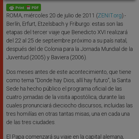
A
n
o
e
p
g
o
r
p
e
k
r
ROMA, miércoles 20 de julio de 2011 (
ZENIT.org
).-
Berlín, Erfurt, Etzelsbach y Friburgo: estas son las
etapas del tercer viaje que Benedicto XVI realizará
del 22 al 25 de septiembre próximo a su país natal,
después del de Colonia para la Jornada Mundial de la
Juventud (2005) y Baviera (2006).
Dos meses antes de este acontecimiento, que tiene
como tema “Donde hay Dios, allí hay futuro”, la Santa
Sede ha hecho público el programa oficial de las
cuatro jornadas de la visita apostólica, durante las
cuales pronunciará dieciocho discursos, incluidas las
tres homilías en otras tantas misas, una en cada una
de las tres ciudades.
El Papa comenzará su viaje en la capital alemana,