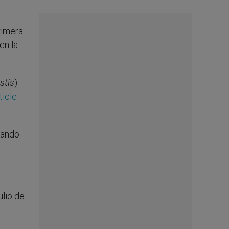
primera
en la
stis
)
icle-
uando
ulio de