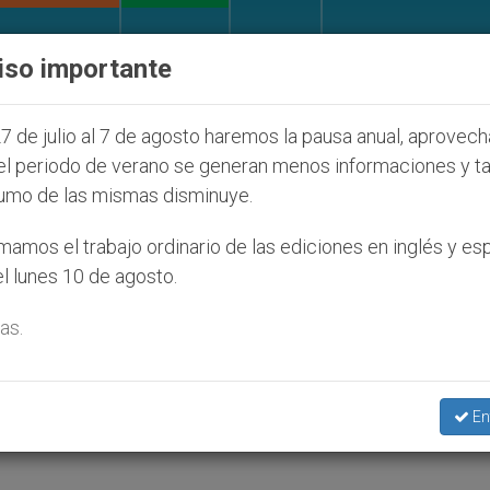
IGLESIA Y MUNDO
DOCUMENTOS
DONATIVOS
iso importante
ión de colonos judíos que afecta a cristianos (y no s
7 de julio al 7 de agosto haremos la pausa anual, aprovec
el periodo de verano se generan menos informaciones y t
umo de las mismas disminuye.
muerte del cardenal Świąte
amos el trabajo ordinario de las ediciones en inglés y es
l lunes 10 de agosto.
as.
centración, ha muerto a los 96 años
En
ATICANO