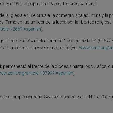
k. En 1994, el papa Juan Pablo II le creó cardenal.
la Iglesia en Bielorrusia, la primera visita ad limina y la 
 También fue un líder de la lucha por la libertad religiosa 
ticle-7265?l=spanish
).
ó al cardenal Swiatek el premio “Testigo de la fe” (
Fidei te
r el heroísmo en la vivencia de su fe (ver
www.zenit.org/art
k permaneció al frente de la diócesis hasta los 92 años, c
ww.zenit.org/article-13799?l=spanish
)
 que el propio cardenal Swiatek concedió a ZENIT el 9 de j