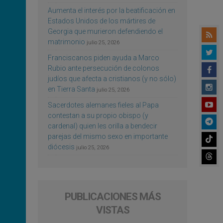
Aumenta el interés por la beatificación en
Estados Unidos de los mártires de
Georgia que murieron defendiendo el
matrimonio
julio 25, 2026
Franciscanos piden ayuda a Marco
Rubio ante persecución de colonos
judíos que afecta a cristianos (y no sólo)
en Tierra Santa
julio 25, 2026
Sacerdotes alemanes fieles al Papa
contestan a su propio obispo (y
cardenal) quien les orilla a bendecir
parejas del mismo sexo en importante
diócesis
julio 25, 2026
PUBLICACIONES MÁS
VISTAS