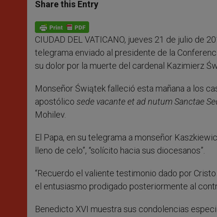
t
s
e
t
r
Share this Entry
s
e
b
t
e
A
n
o
e
p
g
o
r
p
e
k
CIUDAD DEL VATICANO, jueves 21 de julio de 20
r
telegrama enviado al presidente de la Conferenc
su dolor por la muerte del cardenal Kazimierz Św
Monseñor Świątek falleció esta mañana a los cas
apostólico
sede vacante et ad nutum Sanctae Se
Mohilev.
El Papa, en su telegrama a monseñor Kaszkiewicz
lleno de celo”, “solícito hacia sus diocesanos”.
“Recuerdo el valiente testimonio dado por Cristo
el entusiasmo prodigado posteriormente al contri
Benedicto XVI muestra sus condolencias especia