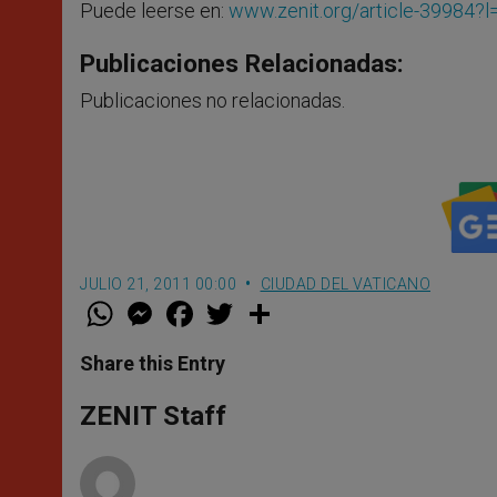
Puede leerse en:
www.zenit.org/article-39984?l
Publicaciones Relacionadas:
Publicaciones no relacionadas.
JULIO 21, 2011 00:00
CIUDAD DEL VATICANO
W
M
F
T
S
h
e
a
w
h
a
s
c
i
a
t
s
e
t
r
Share this Entry
s
e
b
t
e
A
n
o
e
p
g
o
r
ZENIT Staff
p
e
k
r