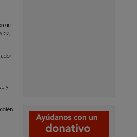
en un
wicz,
rador
so y
ambién