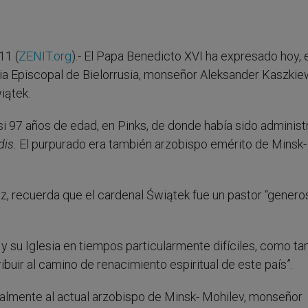
11 (
ZENIT.org
).- El Papa Benedicto XVI ha expresado hoy, 
ia Episcopal de Bielorrusia, monseñor Aleksander Kaszkie
iątek.
i 97 años de edad, en Pinks, de donde había sido administ
dis.
El purpurado era también arzobispo emérito de Minsk-
, recuerda que el cardenal Świątek fue un pastor “genero
 y su Iglesia en tiempos particularmente difíciles, como t
buir al camino de renacimiento espiritual de este país”.
lmente al actual arzobispo de Minsk- Mohilev, monseñor