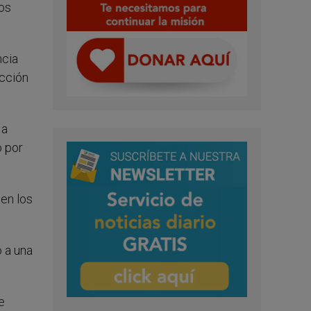
los
ncia
ucción
 a
o por
en los
o a una
e