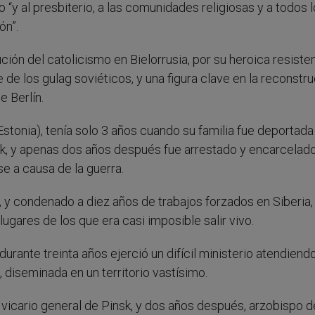
“y al presbiterio, a las comunidades religiosas y a todos 
ón”.
ción del catolicismo en Bielorrusia, por su heroica resiste
de los gulag soviéticos, y una figura clave en la reconstr
e Berlín.
tonia), tenía solo 3 años cuando su familia fue deportada
sk, y apenas dos años después fue arrestado y encarcelad
e a causa de la guerra.
y condenado a diez años de trabajos forzados en Siberia, 
 lugares de los que era casi imposible salir vivo.
durante treinta años ejerció un difícil ministerio atendiend
diseminada en un territorio vastísimo.
 vicario general de Pinsk, y dos años después, arzobispo d