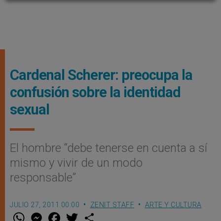
Cardenal Scherer: preocupa la
confusión sobre la identidad
sexual
El hombre “debe tenerse en cuenta a sí
mismo y vivir de un modo
responsable”
JULIO 27, 2011 00:00
ZENIT STAFF
ARTE Y CULTURA
W
M
F
T
S