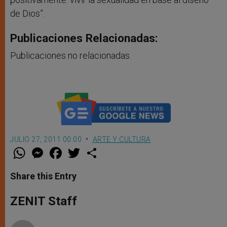
de Dios”.
Publicaciones Relacionadas:
Publicaciones no relacionadas.
JULIO 27, 2011 00:00
ARTE Y CULTURA
W
M
F
T
S
h
e
a
w
h
a
s
c
i
a
t
s
e
t
r
Share this Entry
s
e
b
t
e
A
n
o
e
p
g
o
r
ZENIT Staff
p
e
k
r