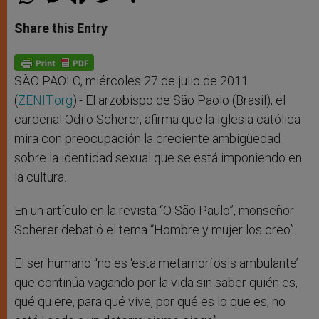
h
e
a
w
h
a
s
c
i
a
t
s
e
t
r
Share this Entry
s
e
b
t
e
A
n
o
e
p
g
o
r
p
e
k
r
SÃO PAOLO, miércoles 27 de julio de 2011
(
ZENIT.org
).- El arzobispo de São Paolo (Brasil), el
cardenal Odilo Scherer, afirma que la Iglesia católica
mira con preocupación la creciente ambigüedad
sobre la identidad sexual que se está imponiendo en
la cultura.
En un artículo en la revista “O São Paulo”, monseñor
Scherer debatió el tema “Hombre y mujer los creo”.
El ser humano “no es ‘esta metamorfosis ambulante’
que continúa vagando por la vida sin saber quién es,
qué quiere, para qué vive, por qué es lo que es; no