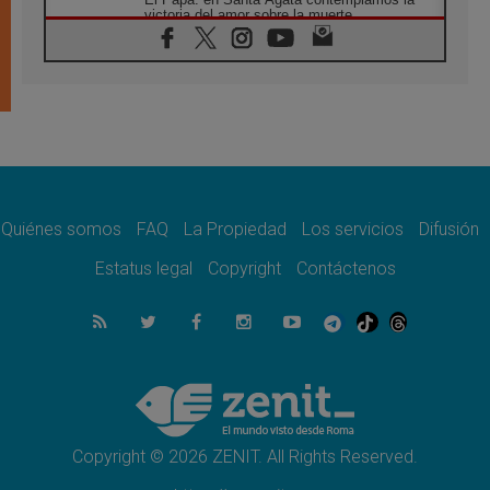
victoria del amor sobre la muerte
08.08.2026
León XIV visitará el Santuario de la Madre
del Buen Consejo de Genazzano
07.08.2026
Filipinas: el Vicariato Apostólico de Calapán
se convierte en diócesis
07.08.2026
Honduras: Los desplazados invisibles de una
crisis olvidada
Quiénes somos
FAQ
La Propiedad
Los servicios
Difusión
07.08.2026
Bokalic: "En Argentina el Papa León señalará
Estatus legal
Copyright
Contáctenos
el compromiso del cristiano"
07.08.2026
La matanza de niños en Gaza no cesa: 300
muertos en 300 días
07.08.2026
Tagle: La guerra desfigura el mundo, solo la
revelación de Dios lo transfigura
Copyright © 2026 ZENIT. All Rights Reserved.