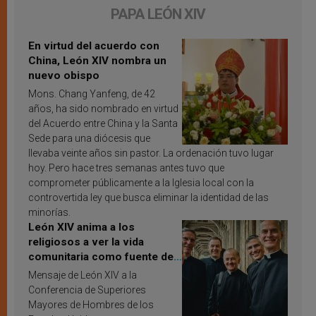
PAPA LEÓN XIV
En virtud del acuerdo con
China, León XIV nombra un
nuevo obispo
Mons. Chang Yanfeng, de 42
años, ha sido nombrado en virtud
del Acuerdo entre China y la Santa
Sede para una diócesis que
llevaba veinte años sin pastor. La ordenación tuvo lugar
hoy. Pero hace tres semanas antes tuvo que
comprometer públicamente a la Iglesia local con la
controvertida ley que busca eliminar la identidad de las
minorías.
León XIV anima a los
religiosos a ver la vida
comunitaria como fuente de
inspiración y santificación
Mensaje de León XIV a la
Conferencia de Superiores
Mayores de Hombres de los