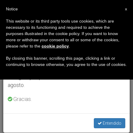
ES
Notice
×
x
Aviso importante
This website or its third party tools use cookies, which are
necessary to its functioning and required to achieve the
Del 27 de julio al 7 de agosto haremos la pausa
purposes illustrated in the cookie policy. If you want to know
anual, aprovechando que en el periodo de verano
more or withdraw your consent to all or some of the cookies,
please refer to the
cookie policy
.
se generan menos informaciones y también el
consumo de las mismas disminuye.
By closing this banner, scrolling this page, clicking a link or
continuing to browse otherwise, you agree to the use of cookies.
Retomamos el trabajo ordinario de las ediciones
en inglés y español de ZENIT el lunes 10 de
agosto.
Gracias.
Entendido