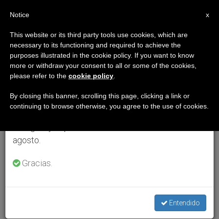
ES
Notice
×
x
Aviso importante
This website or its third party tools use cookies, which are
necessary to its functioning and required to achieve the
Del 27 de julio al 7 de agosto haremos la pausa
purposes illustrated in the cookie policy. If you want to know
anual, aprovechando que en el periodo de verano
more or withdraw your consent to all or some of the cookies,
please refer to the
cookie policy
.
se generan menos informaciones y también el
consumo de las mismas disminuye.
By closing this banner, scrolling this page, clicking a link or
continuing to browse otherwise, you agree to the use of cookies.
Retomamos el trabajo ordinario de las ediciones
en inglés y español de ZENIT el lunes 10 de
agosto.
Gracias.
Entendido