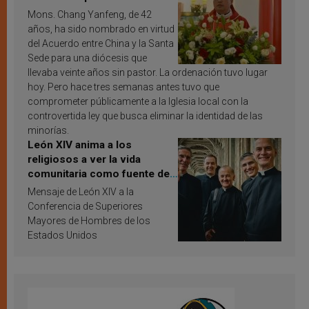
Mons. Chang Yanfeng, de 42
años, ha sido nombrado en virtud
del Acuerdo entre China y la Santa
Sede para una diócesis que
llevaba veinte años sin pastor. La ordenación tuvo lugar
hoy. Pero hace tres semanas antes tuvo que
comprometer públicamente a la Iglesia local con la
controvertida ley que busca eliminar la identidad de las
minorías.
León XIV anima a los
religiosos a ver la vida
comunitaria como fuente de
inspiración y santificación
Mensaje de León XIV a la
Conferencia de Superiores
Mayores de Hombres de los
Estados Unidos