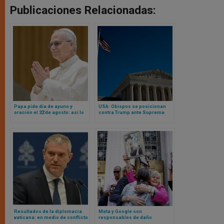
Publicaciones Relacionadas:
Papa pide día de ayuno y
USA: Obispos se posicionan
oración el 22 de agosto: así lo
contra Trump ante Suprema
dijo y esta es la razón
Corte y alegan a favor de
nacionalidad por nacimiento
Resultados de la diplomacia
Meta y Google son
vaticana: en medio de conflicto
responsables de daño
con USA, Cuba liberará presos
psicológico, según demanda