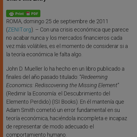
s
e
b
t
e
A
n
o
e
p
g
o
r
p
e
k
r
ROMA, domingo 25 de septiembre de 2011
(
ZENIT.org
). – Con una crisis económica que parece
no acabar nunca y los mercados financieros cada
vez más volátiles, es el momento de considerar si a
la teoría económica le falta algo.
John D. Mueller lo ha hecho en un libro publicado a
finales del año pasado titulado: “
Redeeming
Economics: Rediscovering the Missing Element
”
(Redimir la Economía: el Descubrimiento del
Elemento Perdido) (ISI Books). En él mantenía que
Adam Smith cometió un error fundamental en su
teoría económica, haciéndola incompleta e incapaz
de representar de modo adecuado el
comportamiento humano.