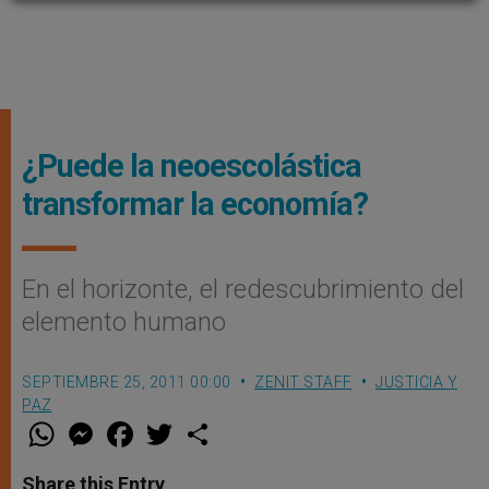
¿Puede la neoescolástica
transformar la economía?
En el horizonte, el redescubrimiento del
elemento humano
SEPTIEMBRE 25, 2011 00:00
ZENIT STAFF
JUSTICIA Y
PAZ
W
M
F
T
S
h
e
a
w
h
a
s
c
i
a
t
s
e
t
r
Share this Entry