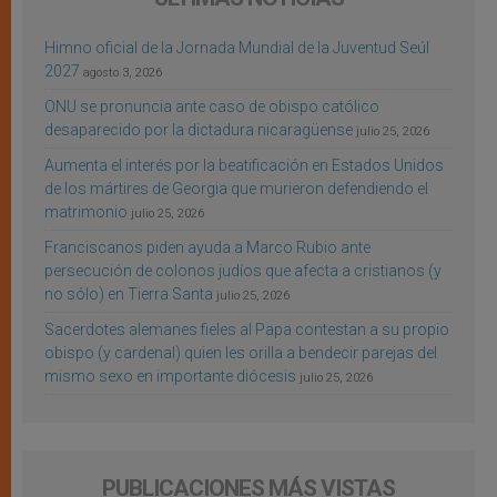
Himno oficial de la Jornada Mundial de la Juventud Seúl
2027
agosto 3, 2026
ONU se pronuncia ante caso de obispo católico
desaparecido por la dictadura nicaragüense
julio 25, 2026
Aumenta el interés por la beatificación en Estados Unidos
de los mártires de Georgia que murieron defendiendo el
matrimonio
julio 25, 2026
Franciscanos piden ayuda a Marco Rubio ante
persecución de colonos judíos que afecta a cristianos (y
no sólo) en Tierra Santa
julio 25, 2026
Sacerdotes alemanes fieles al Papa contestan a su propio
obispo (y cardenal) quien les orilla a bendecir parejas del
mismo sexo en importante diócesis
julio 25, 2026
PUBLICACIONES MÁS VISTAS